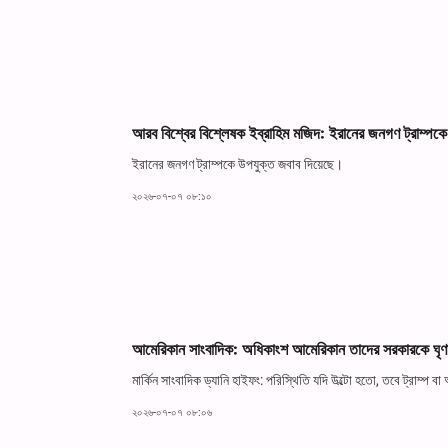
আরব বিশ্বের বিশ্লেষক ইব্রাহিম মজিদ: ইরানের জনগণ ট্রাম্পক
ইরানের জনগণ ট্রাম্পকে উপযুক্ত জবাব দিয়েছে।
২০২৬-০৭-০৭ ০৮:১০
আমেরিকান সাংবাদিক: অধিকাংশ আমেরিকান তাদের সরকারকে ঘৃণা 
মার্কিন সাংবাদিক ড্যানি হাইফং: পরিস্থিতি যদি উল্টো হতো, তবে ট্রাম্প
২০২৬-০৭-০৭ ০৮:০৬