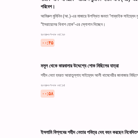
পরিবেশ।
আমিরুল মুমিনিন (আ.)-এর মাজারে উপস্থিত জনতা "লাব্বাইক সাইয়্যেদ 
"ইসরায়েলের বিনাশ হোক"-এর স্লোগান দিচ্ছেন।
২০২৬-০৭-০৮ ০৫:২০
۰۰:۴۵
মসুল থেকে কারবালার উদ্দেশ্যে শোক মিছিলের যাত্রা
শহীদ নেতা হযরত আয়াতুল্লাহ সাইয়্যেদ আলী খামেনেয়ীর জানাজার মিছিল
২০২৬-০৭-০৮ ০৫:১৫
۰۰:۵۸
ইসলামি বিপ্লবের শহীদ নেতার পবিত্র দেহ বহন করছেন নিবেদিত