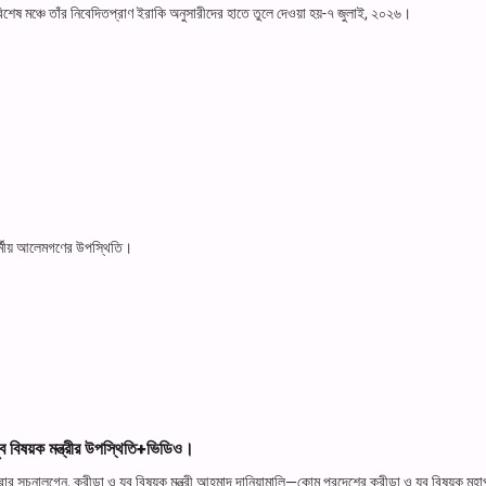
শেষ মঞ্চে তাঁর নিবেদিতপ্রাণ ইরাকি অনুসারীদের হাতে তুলে দেওয়া হয়-৭ জুলাই, ২০২৬।
ধর্মীয় আলেমগণের উপস্থিতি।
ুব বিষয়ক মন্ত্রীর উপস্থিতি+ভিডিও।
 সূচনালগ্নে, ক্রীড়া ও যুব বিষয়ক মন্ত্রী আহমাদ দানিয়ামালি—কোম প্রদেশের ক্রীড়া ও যুব বিষয়ক মহ