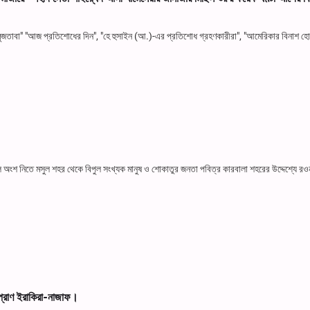
মুজতাবা" "আজ প্রতিশোধের দিন", "হে হুসাইন (আ.)-এর প্রতিশোধ গ্রহণকারীরা", "আমেরিকার বিনাশ হ
ে অংশ নিতে মসুল শহর থেকে বিপুল সংখ্যক মানুষ ও শোকাতুর জনতা পবিত্র কারবালা শহরের উদ্দেশ্যে র
প্রাণ ইরাকিরা-নাজাফ।