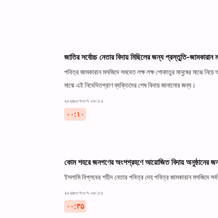
জাতির সর্বোচ্চ নেতার বিদায় মিছিলের জন্য প্রস্তুতি-জামকা
পবিত্র জামকারান মসজিদে সমবেত লক্ষ লক্ষ শোকাতুর মানুষের মাঝে নিয়ে 
মাঝে এই নিবেদিতপ্রাণ ব্যক্তিদের শেষ বিদায় জানানোর জন্য।
২০২৬-০৭-০৭ ০৮:০২
۰۰:۱۰
কোম শহরে জনগণের অংশগ্রহণে আয়োজিত বিদায় অনুষ্ঠানের জন্য
ইসলামি বিপ্লবের শহীদ নেতার পবিত্র দেহ পবিত্র জামকারান মসজিদে সর্বসা
২০২৬-০৭-০৭ ০৮:০১
۰۰:۳۵