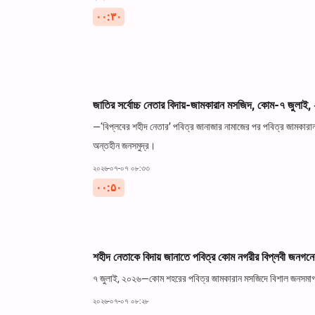
۰۰:۳۰
জাতির সর্বোচ্চ নেতার বিদায়-জামকারান মসজিদ, কোম-৭ জুলা
—‘বিপ্লবের শহীদ নেতার’ পবিত্র জানাজার নামাজের পর পবিত্র জামকারান
অন্তহীন জনসমুদ্র।
২০২৬-০৭-০৭ ০৮:৩৩
۰۰:۵۰
শহীদ নেতাকে বিদায় জানাতে পবিত্র কোম নগরীর বিপ্লবী জনগনে
৭ জুলাই, ২০২৬—কোম শহরের পবিত্র জামকারান মসজিদে বিশাল জনসমাগম
২০২৬-০৭-০৭ ০৮:২৮