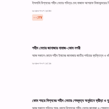
ইসলামি বিপ্লবের শহীদ নেতার পবিত্র দেহ নাজাফ আশরাফ বিমানবন্দরের বি
২০২৬-০৭-০৭ ২৩:৪৩
۰۰:۲۷
শহীদ নেতার জানাজার নামাজ-কোম নগরী
আজ সকালে কোমে শহীদ ইমামের জানাজায় জাতীয় পর্যায়ের ব্যক্তিত্ব ও 
২০২৬-০৭-০৭ ১৫:২৯
কোম শহরে বিপ্লবের শহীদ নেতার শেষকৃত্য অনুষ্ঠানে ক্রীড়া ও য
আজ সকালে পবিত্র শহর কোমে বিপ্লবের শহীদ নেতার জানাজা ও শেষযাত্রার