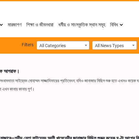
মারজাগণ
শিক্ষা ও জীবনধারা
ধর্মীয় ও সাংস্কৃতিক স্থান সমূহ
বিবিধ
Filters
All Categories
All News Types
নাজাফ আশরাফ।
ংবাদদাতা সাইয়্যেদ মোহাম্মদ সাজ্জাদিফারের প্রতিবেদন: যদিও জানাজার মিছিল শুরু হতে এখনও কয়েক ঘণ
 এখন কানায় কানায় পূর্ণ।
জারে—শহীদ নেতা সাইয়্যেদ আলী খামেনেয়ীর জানাজার মিছিল শুরুর কয়েক ঘণ্টা আগের ব