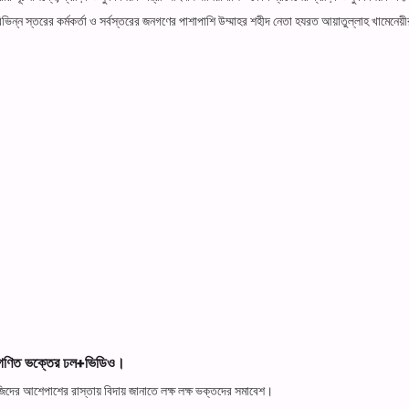
ন স্তরের কর্মকর্তা ও সর্বস্তরের জনগণের পাশাপাশি উম্মাহর শহীদ নেতা হযরত আয়াতুল্লাহ খামেনেয়ী
 অগণিত ভক্তের ঢল+ভিডিও।
জিদের আশেপাশের রাস্তায় বিদায় জানাতে লক্ষ লক্ষ ভক্তদের সমাবেশ।