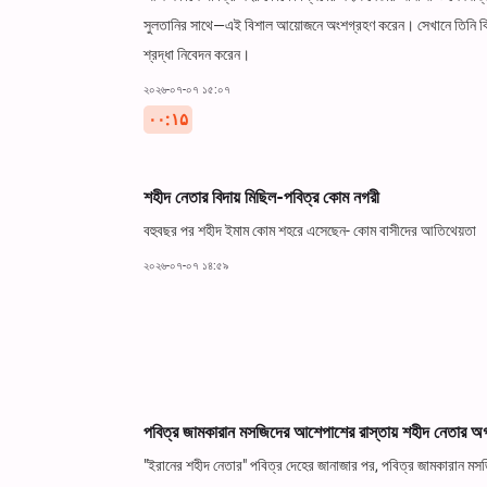
সুলতানির সাথে—এই বিশাল আয়োজনে অংশগ্রহণ করেন। সেখানে তিনি বিভিন্
শ্রদ্ধা নিবেদন করেন।
২০২৬-০৭-০৭ ১৫:০৭
۰۰:۱۵
শহীদ নেতার বিদায় মিছিল-পবিত্র কোম নগরী
বহুবছর পর শহীদ ইমাম কোম শহরে এসেছেন- কোম বাসীদের আতিথেয়তা
২০২৬-০৭-০৭ ১৪:৫৯
পবিত্র জামকারান মসজিদের আশেপাশের রাস্তায় শহীদ নেতার
"ইরানের শহীদ নেতার" পবিত্র দেহের জানাজার পর, পবিত্র জামকারান মস