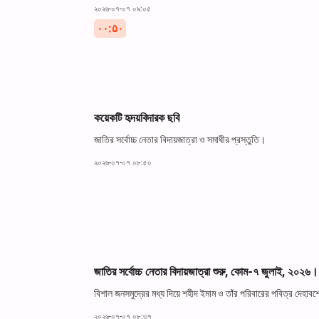
২০২৬-০৭-০৭ ০৯:০৫
۰۰:۵۰
কয়েকটি হৃদয়বিদারক ছবি
জাতির সর্বোচ্চ নেতার বিদায়জাত্রা ও সমাধীর প্রস্তুতি।
২০২৬-০৭-০৭ ০৮:৫০
জাতির সর্বোচ্চ নেতার বিদায়জাত্রা শুরু, কোম-৭ জুলাই, ২০২৬।
বিশাল জনসমুদ্রের মধ্য দিয়ে শহীদ ইমাম ও তাঁর পরিবারের পবিত্র দেহা
২০২৬-০৭-০৭ ০৮:৩৭