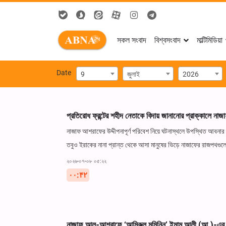
সকল সংবাদ
বিশ্বসংবাদ
মাল্টিমিডিয়া
Date
9
জুলাই
2026
প্রতিরোধ ফ্রন্টের শহীদ নেতাকে বিদায় জানানোর প্রাক্কালে 
নাজাফ আশরাফের উদ্দীপনাপূর্ণ পরিবেশ নিয়ে ঘটনাস্থলে উপস্থিত আবনার স
তবুও ইরাকের নানা প্রান্ত থেকে আসা মানুষের ভিড়ে নাজাফের রাজপথগুলো
২০২৬-০৭-০৮ ০৫:২২
۰۰:۴۲
নাজাফ আল-আশরাফে ‘আমিরুল মুমিনিন’ ইমাম আলী (আ.)-এর মা