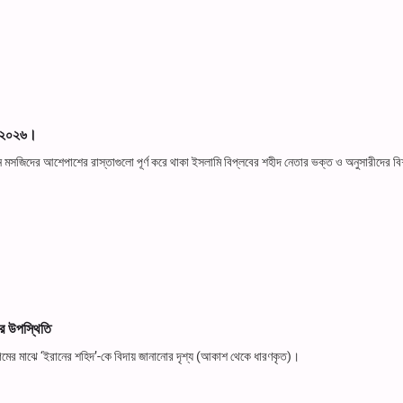
ই, ২০২৬।
 মসজিদের আশেপাশের রাস্তাগুলো পূর্ণ করে থাকা ইসলামি বিপ্লবের শহীদ নেতার ভক্ত ও অনুসারীদের ব
র উপস্থিতি
ের মাঝে ‘ইরানের শহিদ’-কে বিদায় জানানোর দৃশ্য (আকাশ থেকে ধারণকৃত)।