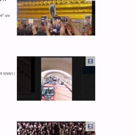
োক" এবং
ওনা হয়েছেন।