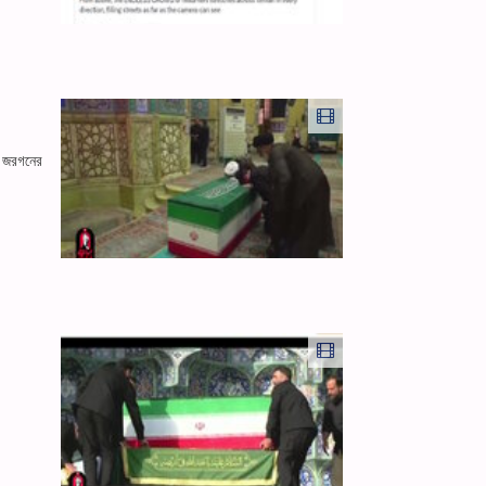
ে; জরগনের