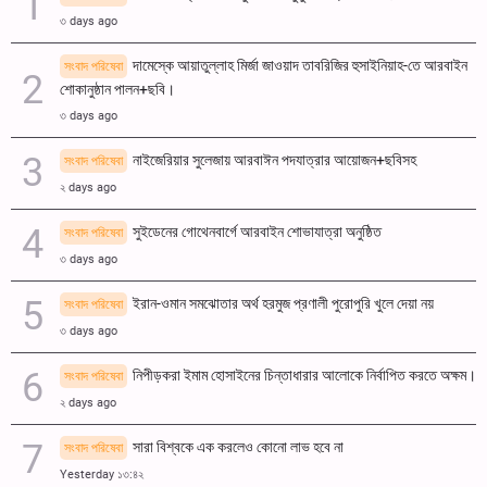
৩ days ago
দামেস্কে আয়াতুল্লাহ মির্জা জাওয়াদ তাবরিজির হুসাইনিয়াহ-তে আরবাইন
সংবাদ পরিষেবা
শোকানুষ্ঠান পালন+ছবি।
৩ days ago
নাইজেরিয়ার সুলেজায় আরবাঈন পদযাত্রার আয়োজন+ছবিসহ
সংবাদ পরিষেবা
২ days ago
সুইডেনের গোথেনবার্গে আরবাইন শোভাযাত্রা অনুষ্ঠিত
সংবাদ পরিষেবা
৩ days ago
ইরান-ওমান সমঝোতার অর্থ হরমুজ প্রণালী পুরোপুরি খুলে দেয়া নয়
সংবাদ পরিষেবা
৩ days ago
নিপীড়করা ইমাম হোসাইনের চিন্তাধারার আলোকে নির্বাপিত করতে অক্ষম।
সংবাদ পরিষেবা
২ days ago
সারা বিশ্বকে এক করলেও কোনো লাভ হবে না
সংবাদ পরিষেবা
Yesterday ১৩:৪২