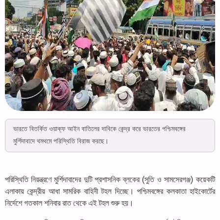
ভারতে বিতর্কিত ওয়াক্‌ফ আইন বাতিলের দাবিকে কেন্দ্র করে ভারতের পশ্চিমবঙ্গের
মুর্শিদাবাদে থমথমে পরিস্থিতি বিরাজ করছে।
পরিস্থিতি নিয়ন্ত্রণে মুর্শিদাবাদের দুটি প্রশাসনিক ব্লকের (সুতি ও সামসেরগঞ্জ) কয়েকটি
এলাকায় কেন্দ্রীয় আধা সামরিক বাহিনী টহল দিচ্ছে। পশ্চিমবঙ্গের কলকাতা হাইকোর্টের
নির্দেশে গতকাল শনিবার রাত থেকে এই টহল শুরু হয়।