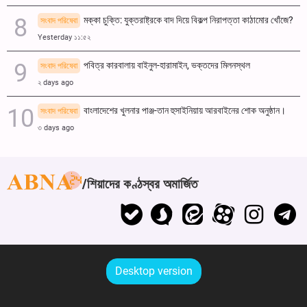
মক্কা চুক্তি: যুক্তরাষ্ট্রকে বাদ দিয়ে বিকল্প নিরাপত্তা কাঠামোর খোঁজে?
সংবাদ পরিষেবা
Yesterday ১১:৫২
পবিত্র কারবালায় বাইনুল-হারামাইন, ভক্তদের মিলনস্থল
সংবাদ পরিষেবা
২ days ago
বাংলাদেশের খুলনার পাঞ্জ-তান হুসাইনিয়ায় আরবাইনের শোক অনুষ্ঠান।
সংবাদ পরিষেবা
৩ days ago
শিয়াদের কণ্ঠস্বর অমার্জিত
Desktop version