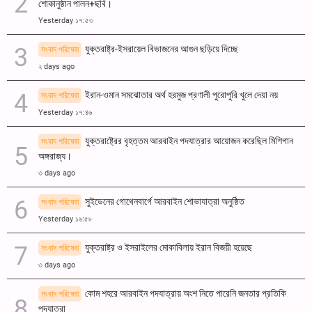
শোকানুষ্ঠান পালন+ছবি।
Yesterday ১৭:৫৩
যুক্তরাষ্ট্র-ইসরায়েল বিভাজনের আগুন ছড়িয়ে দিচ্ছে
সংবাদ পরিষেবা
২ days ago
ইরান-ওমান সমঝোতার অর্থ হরমুজ প্রণালী পুরোপুরি খুলে দেয়া নয়
সংবাদ পরিষেবা
Yesterday ১৭:৪৬
যুক্তরাষ্ট্রের বৃহত্তম আরবাইন পদযাত্রার আয়োজন করেছিল মিশিগান
সংবাদ পরিষেবা
অঙ্গরাজ্য।
৩ days ago
সুইডেনের গোথেনবার্গে আরবাইন শোভাযাত্রা অনুষ্ঠিত
সংবাদ পরিষেবা
Yesterday ১৬:৫৮
যুক্তরাষ্ট্র ও ইসরাইলের মোকাবিলায় ইরান বিজয়ী হয়েছে
সংবাদ পরিষেবা
৩ days ago
কোম শহরে আরবাইন পদযাত্রায় অংশ নিতে পারেনি জনতার প্রতিকি
সংবাদ পরিষেবা
পদযাত্রা