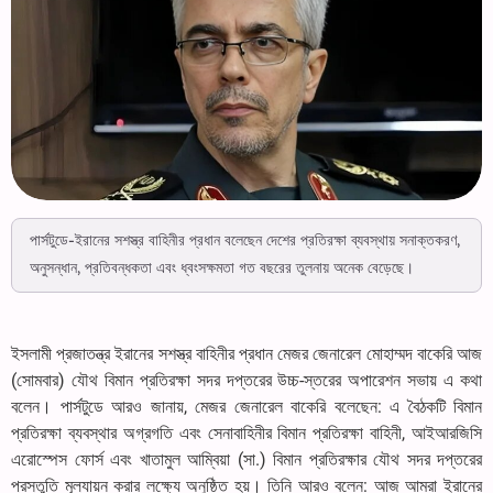
পার্সটুডে-ইরানের সশস্ত্র বাহিনীর প্রধান বলেছেন দেশের প্রতিরক্ষা ব্যবস্থায় সনাক্তকরণ,
অনুসন্ধান, প্রতিবন্ধকতা এবং ধ্বংসক্ষমতা গত বছরের তুলনায় অনেক বেড়েছে।
ইসলামী প্রজাতন্ত্র ইরানের সশস্ত্র বাহিনীর প্রধান মেজর জেনারেল মোহাম্মদ বাকেরি আজ
(সোমবার) যৌথ বিমান প্রতিরক্ষা সদর দপ্তরের উচ্চ-স্তরের অপারেশন সভায় এ কথা
বলেন। পার্সটুডে আরও জানায়, মেজর জেনারেল বাকেরি বলেছেন: এ বৈঠকটি বিমান
প্রতিরক্ষা ব্যবস্থার অগ্রগতি এবং সেনাবাহিনীর বিমান প্রতিরক্ষা বাহিনী, আইআরজিসি
এরোস্পেস ফোর্স এবং খাতামুল আম্বিয়া (সা.) বিমান প্রতিরক্ষার যৌথ সদর দপ্তরের
প্রস্তুতি মূল্যায়ন করার লক্ষ্যে অনুষ্ঠিত হয়। তিনি আরও বলেন: আজ আমরা ইরানের