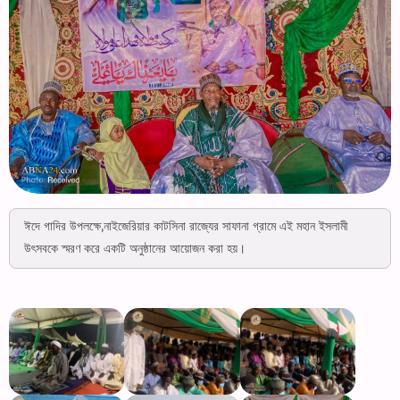
ঈদে গাদির উপলক্ষে,নাইজেরিয়ার কাটসিনা রাজ্যের সাফানা গ্রামে এই মহান ইসলামী
উৎসবকে স্মরণ করে একটি অনুষ্ঠানের আয়োজন করা হয়।