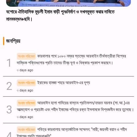
যশোরে ঐতিহাসিক মুড়লী ইমাম বাড়ী পুনঃনির্মাণ ও দখলমুক্ত করার দাবিতে
মানববন্ধন+ছবি।
জনপ্রিয়
কারবালার পথে ১০৮০ নম্বর স্তম্ভে আরবাইন তীর্থযাত্রীরা বিশ্বের
সংবাদ পরিষেবা
দাম্ভিক শক্তিগুলোর প্রতি তাদের তীব্র ঘৃণা ও ধিক্কার প্রকাশ করছেন।
৩ days ago
ইরাকের হামজা শহরে আরবাইন-এর দৃশ্য
সংবাদ পরিষেবা
৩ days ago
আরবাঈন হলো গাদিরের বাস্তব প্রতিফলন/হযরত যয়নাব (সা.আ.)এর
সংবাদ পরিষেবা
আত্মত্যাগ ও প্রচেষ্টা এবং শহীদ ইমামের পবিত্র রক্ত ​​ইসলামকে বিশ্বজনীন করে তুলেছে।
৩ days ago
পবিত্র কারবালায় আন্তর্জাতিক সম্মেলন: "নারী; জয়নবী বয়ান ও শহীদ
সংবাদ পরিষেবা
ইমামের প্রতি শ্রদ্ধাঞ্জলি"