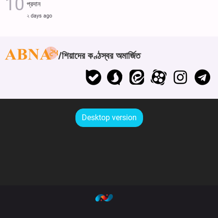
প্রদান
২ days ago
শিয়াদের কণ্ঠস্বর অমার্জিত
Desktop version