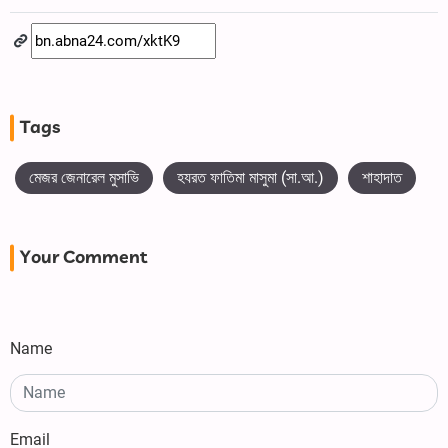
Tags
মেজর জেনারেল মুসাভি
হযরত ফাতিমা মাসুমা (সা.আ.)
শাহাদাত
Your Comment
Name
Email