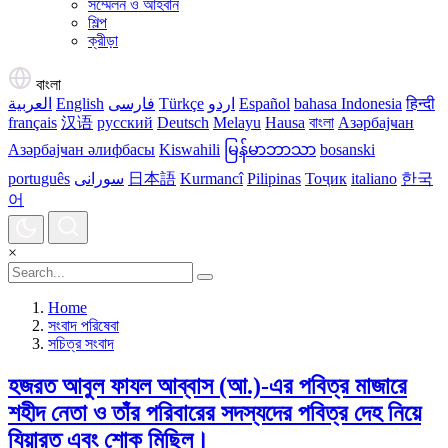
সম্মেলন ও আহবান
শিল্প
ক্রীড়া
বাংলা
العربية
English
فارسی
Türkçe
اردو
Español
bahasa Indonesia
हिन्दी
français
汉语
русский
Deutsch
Melayu
Hausa
বাংলা
Азәрбајҹан
Азәрбајҹан әлифбасы
Kiswahili
မြန်မာဘာသာ
bosanski
português
سورانی
日本語
Kurmancî
Pilipinas
Тоҷик
italiano
한국
어
×
Home
সংবাদ পরিষেবা
সচিত্র সংবাদ
হজরত আবুল ফাযল আব্বাস (আ.)-এর পবিত্র মাজারে
শহীদ নেতা ও তাঁর পরিবারের সদস্যদের পবিত্র দেহ নিয়ে
যিয়ারত এবং শোক মিছিল।