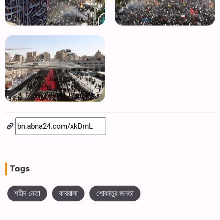
Tags
শহীদ নেতা
কারবালা
শোকাতুর জনতা