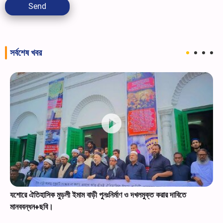
Send
সর্বশেষ খবর
যশোরে ঐতিহাসিক মুড়লী ইমাম বাড়ী পুনঃনির্মাণ ও দখলমুক্ত করার দাবিতে
মানববন্ধন+ছবি।