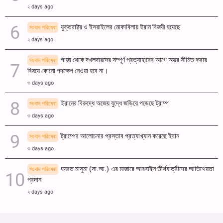
২ days ago
যুক্তরাষ্ট্র ও ইসরাইলের মোকাবিলায় ইরান বিজয়ী হয়েছে
সংবাদ পরিষেবা
২ days ago
গাজা থেকে দখলদারদের সম্পূর্ণ প্রত্যাহারের আগে অস্ত্র সীমিত করার
সংবাদ পরিষেবা
বিষয়ে কোনো পদক্ষেপ নেওয়া হবে না।
৩ days ago
ইরানের বিরুদ্ধে অজেয় যুদ্ধে জড়িয়ে পড়েছে ট্রাম্প
সংবাদ পরিষেবা
৩ days ago
ট্রাম্পের আলোচনার প্রস্তাব প্রত্যাখ্যান করেছে ইরান
সংবাদ পরিষেবা
৩ days ago
হযরত মাসুমা (সা.আ.)-এর মাজারে আরবাইন তীর্থযাত্রীদের আতিথেয়তা
সংবাদ পরিষেবা
প্রদান
২ days ago