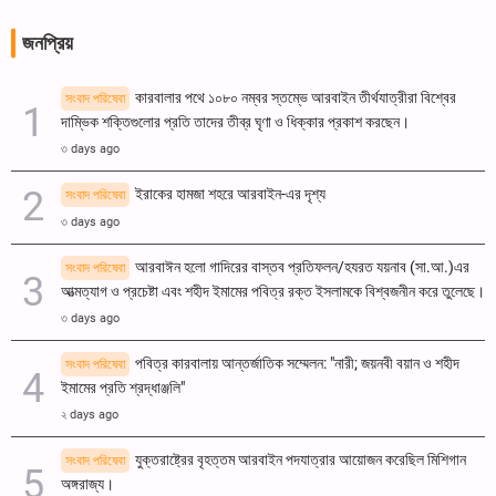
জনপ্রিয়
কারবালার পথে ১০৮০ নম্বর স্তম্ভে আরবাইন তীর্থযাত্রীরা বিশ্বের
সংবাদ পরিষেবা
দাম্ভিক শক্তিগুলোর প্রতি তাদের তীব্র ঘৃণা ও ধিক্কার প্রকাশ করছেন।
৩ days ago
ইরাকের হামজা শহরে আরবাইন-এর দৃশ্য
সংবাদ পরিষেবা
৩ days ago
আরবাঈন হলো গাদিরের বাস্তব প্রতিফলন/হযরত যয়নাব (সা.আ.)এর
সংবাদ পরিষেবা
আত্মত্যাগ ও প্রচেষ্টা এবং শহীদ ইমামের পবিত্র রক্ত ​​ইসলামকে বিশ্বজনীন করে তুলেছে।
৩ days ago
পবিত্র কারবালায় আন্তর্জাতিক সম্মেলন: "নারী; জয়নবী বয়ান ও শহীদ
সংবাদ পরিষেবা
ইমামের প্রতি শ্রদ্ধাঞ্জলি"
২ days ago
যুক্তরাষ্ট্রের বৃহত্তম আরবাইন পদযাত্রার আয়োজন করেছিল মিশিগান
সংবাদ পরিষেবা
অঙ্গরাজ্য।