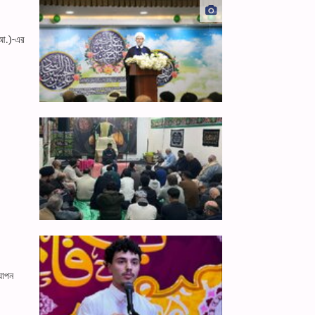
(আ.)-এর
যাপন