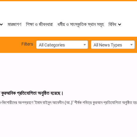
মারজাগণ
শিক্ষা ও জীবনধারা
ধর্মীয় ও সাংস্কৃতিক স্থান সমূহ
বিবিধ
Filters
All Categories
All News Types
কটি কুরআনিক প্রতিযোগিতা অনুষ্ঠিত হয়েছে।
িশোর-কিশোরীদের অংশগ্রহণে ‘ইমাম যাইনুল আবেদীন (আ.)’ শীর্ষক পবিত্র কুরআন প্রতিযোগিতা অনুষ্ঠিত হয