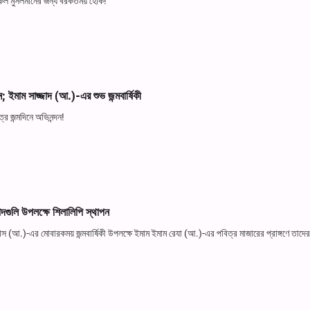
সকল মুসলমানের জন্য বরকতময় হোক!
; ইমাম সাজ্জাদ (আ.)-এর শুভ জন্মবার্ষিকী
র জন্মদিনে অভিনন্দন!
গুলি উপলক্ষে শিলালিপি স্থাপন
(আ.)-এর মোবারকময় জন্মবার্ষিকী উপলক্ষে ইমাম ইমাম রেযা (আ.)-এর পবিত্র মাজারের প্রাঙ্গণে তাদের