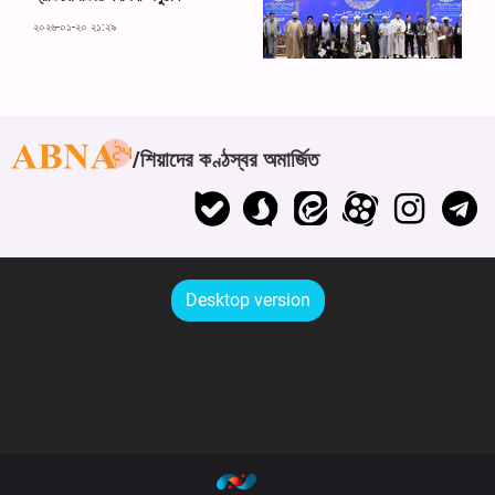
২০২৬-০১-২০ ২১:২৯
শিয়াদের কণ্ঠস্বর অমার্জিত
Desktop version