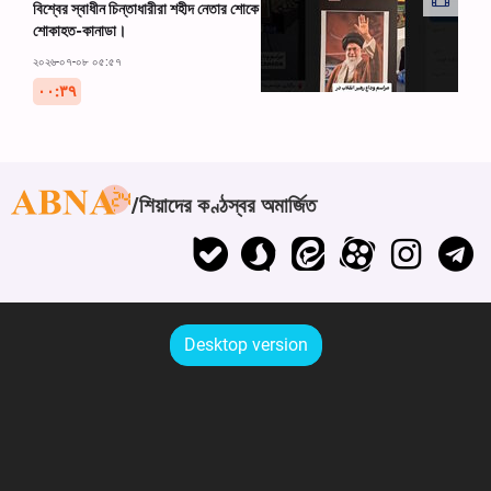
বিশ্বের স্বাধীন চিন্তাধারীরা শহীদ নেতার শোকে
শোকাহত-কানাডা।
২০২৬-০৭-০৮ ০৫:৫৭
۰۰:۳۹
শিয়াদের কণ্ঠস্বর অমার্জিত
Desktop version