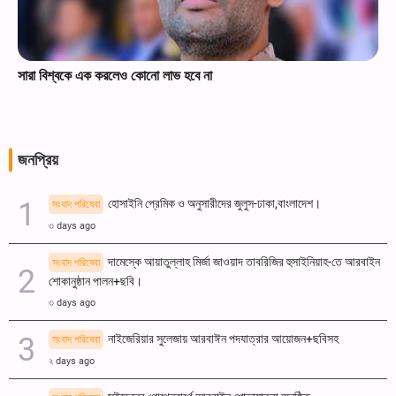
সারা বিশ্বকে এক করলেও কোনো লাভ হবে না
জনপ্রিয়
হোসাইনি প্রেমিক ও অনুসারীদের জুলুস-ঢাকা,বাংলাদেশ।
সংবাদ পরিষেবা
৩ days ago
দামেস্কে আয়াতুল্লাহ মির্জা জাওয়াদ তাবরিজির হুসাইনিয়াহ-তে আরবাইন
সংবাদ পরিষেবা
শোকানুষ্ঠান পালন+ছবি।
৩ days ago
নাইজেরিয়ার সুলেজায় আরবাঈন পদযাত্রার আয়োজন+ছবিসহ
সংবাদ পরিষেবা
২ days ago