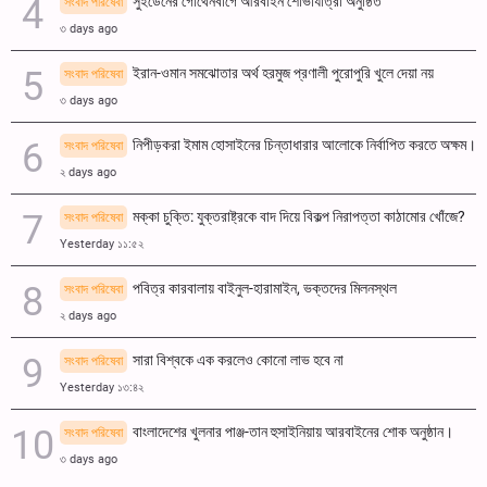
সুইডেনের গোথেনবার্গে আরবাইন শোভাযাত্রা অনুষ্ঠিত
সংবাদ পরিষেবা
৩ days ago
ইরান-ওমান সমঝোতার অর্থ হরমুজ প্রণালী পুরোপুরি খুলে দেয়া নয়
সংবাদ পরিষেবা
৩ days ago
নিপীড়করা ইমাম হোসাইনের চিন্তাধারার আলোকে নির্বাপিত করতে অক্ষম।
সংবাদ পরিষেবা
২ days ago
মক্কা চুক্তি: যুক্তরাষ্ট্রকে বাদ দিয়ে বিকল্প নিরাপত্তা কাঠামোর খোঁজে?
সংবাদ পরিষেবা
Yesterday ১১:৫২
পবিত্র কারবালায় বাইনুল-হারামাইন, ভক্তদের মিলনস্থল
সংবাদ পরিষেবা
২ days ago
সারা বিশ্বকে এক করলেও কোনো লাভ হবে না
সংবাদ পরিষেবা
Yesterday ১৩:৪২
বাংলাদেশের খুলনার পাঞ্জ-তান হুসাইনিয়ায় আরবাইনের শোক অনুষ্ঠান।
সংবাদ পরিষেবা
৩ days ago