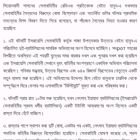
সিয়োনবাদী শাসনের সেনাবাহিনীর রেডিওর প্রতিবেদক বেইত হানুন-এ দখলদার
সেনাবাহিনীর সৈন্যদের বিরুদ্ধে বোমা বিস্ফোরণ এবং অতর্কিত গুলির ঘটনার প্রাথমিক
তদন্তের বিশদ বিবরণ দিতে গিয়ে বলেছেন, যা পাঁচজন সৈন্যের নিহত হওয়ার কারণ
হয়েছিল:
১. এই ঘটনাটি ইসরায়েলি সেনাবাহিনী কর্তৃক গাজা উপত্যকার উত্তরে বেইত হানুন-এ
পরিচালিত দুই-ব্যাটালিয়নের সামরিক অভিযানের অংশ হিসেবে ঘটেছিল। সদрот শহরের
বিপরীতে অবস্থিত এই শহরটি যুদ্ধের সময় বারবার দখল এবং পুনরায় দখল করা হয়েছিল
এবং ইসরায়েলি সেনাবাহিনী সেখানে বৃহৎ বাহিনীর অংশগ্রহণে একাধিক অভিযান পরিচালনা
করেছিল। শনিবার সন্ধ্যায়, উত্তর ব্রিগেড এবং ৬৪৬ রিজার্ভ ব্রিগেডের নেতৃত্বে একটি
নতুন হামলা শুরু হয়েছিল। এই অভিযানের উদ্দেশ্য ছিল বেইত হানুনকে চারদিক থেকে
সম্পূর্ণরূপে ঘিরে ফেলার পর এলাকাটিকে "মিলিট্যান্ট" মুক্ত করা এবং পরিষ্কার করা।
২. ঘটনাটি প্রায় রাত ১০টায় শুরু হয়েছিল, যখন নেৎসাহ ইয়াহুদা ব্যাটালিয়নের (ইসরায়েলি
সেনাবাহিনীর প্রথম ধর্মীয় ব্যাটালিয়ন) একটি ইউনিট আক্রমণের অংশ হিসেবে একটি
রাস্তা দিয়ে হেঁটে যাচ্ছিল।
৩. রাস্তার পাশে স্থাপন করা দুটি বোমা, একটার পর একটা, নেৎসাহ ইয়াহুদা ব্যাটালিয়নের
পদাতিক বাহিনীর বিরুদ্ধে বিস্ফোরিত হয়েছিল। সেনাবাহিনী ঘোষণা করেছে যে, স্থল