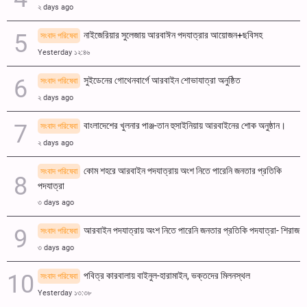
২ days ago
নাইজেরিয়ার সুলেজায় আরবাঈন পদযাত্রার আয়োজন+ছবিসহ
সংবাদ পরিষেবা
Yesterday ১২:৪৬
সুইডেনের গোথেনবার্গে আরবাইন শোভাযাত্রা অনুষ্ঠিত
সংবাদ পরিষেবা
২ days ago
বাংলাদেশের খুলনার পাঞ্জ-তান হুসাইনিয়ায় আরবাইনের শোক অনুষ্ঠান।
সংবাদ পরিষেবা
২ days ago
কোম শহরে আরবাইন পদযাত্রায় অংশ নিতে পারেনি জনতার প্রতিকি
সংবাদ পরিষেবা
পদযাত্রা
৩ days ago
আরবাইন পদযাত্রায় অংশ নিতে পারেনি জনতার প্রতিকি পদযাত্রা- শিরাজ
সংবাদ পরিষেবা
৩ days ago
পবিত্র কারবালায় বাইনুল-হারামাইন, ভক্তদের মিলনস্থল
সংবাদ পরিষেবা
Yesterday ১৩:৩৮