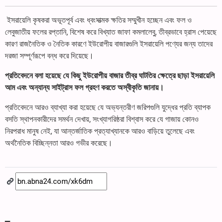
ইসরায়েলি কৃষকরা অভূতপূর্ব এবং ধ্বংসাত্মক ক্ষতির সম্মুখীন হচ্ছেন এবং ফল ও
লেবুজাতীয় ফলের রপ্তানি, বিশেষ করে বিখ্যাত জাফা কমলালেবু, তীব্রভাবে হ্রাস পেয়েছে
কারণ রাজনৈতিক ও নৈতিক কারণে ইউরোপীয় বাজারগুলি ইসরায়েলি পণ্যের জন্য তাদের
দরজা সম্পূর্ণরূপে বন্ধ করে দিয়েছে।
প্রতিবেদনে বলা হয়েছে যে কিছু ইউরোপীয় বাজার তীব্র ঘাটতির ক্ষেত্রে ছাড়া ইসরায়েলি
আম এবং অন্যান্য সাইট্রাস ফল গ্রহণ করতে অস্বীকৃতি জানায়।
প্রতিবেদনে আরও ব্যাখ্যা করা হয়েছে যে অভ্যন্তরীণ জরিপগুলি যুদ্ধের প্রতি ব্যাপক
বসতি স্থাপনকারীদের সমর্থন দেখায়, সংখ্যাগরিষ্ঠরা বিশ্বাস করে যে গাজায় কোনও
নিরপরাধ মানুষ নেই, যা আন্তর্জাতিক প্রত্যাখ্যানকে আরও বাড়িয়ে তুলেছে এবং
অর্থনৈতিক বিচ্ছিন্নতা আরও গভীর করেছে।