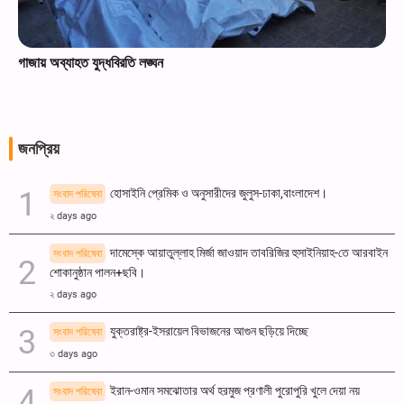
গাজায় অব্যাহত যুদ্ধবিরতি লঙ্ঘন
জনপ্রিয়
হোসাইনি প্রেমিক ও অনুসারীদের জুলুস-ঢাকা,বাংলাদেশ।
সংবাদ পরিষেবা
২ days ago
দামেস্কে আয়াতুল্লাহ মির্জা জাওয়াদ তাবরিজির হুসাইনিয়াহ-তে আরবাইন
সংবাদ পরিষেবা
শোকানুষ্ঠান পালন+ছবি।
২ days ago
যুক্তরাষ্ট্র-ইসরায়েল বিভাজনের আগুন ছড়িয়ে দিচ্ছে
সংবাদ পরিষেবা
৩ days ago
ইরান-ওমান সমঝোতার অর্থ হরমুজ প্রণালী পুরোপুরি খুলে দেয়া নয়
সংবাদ পরিষেবা