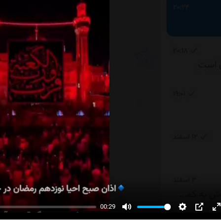
00:29
Mute
Settings
PIP
E