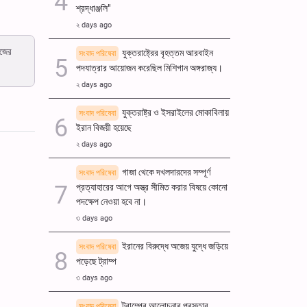
শ্রদ্ধাঞ্জলি"
ullscreen
২ days ago
াজের
যুক্তরাষ্ট্রের বৃহত্তম আরবাইন
সংবাদ পরিষেবা
পদযাত্রার আয়োজন করেছিল মিশিগান অঙ্গরাজ্য।
২ days ago
যুক্তরাষ্ট্র ও ইসরাইলের মোকাবিলায়
সংবাদ পরিষেবা
ইরান বিজয়ী হয়েছে
২ days ago
গাজা থেকে দখলদারদের সম্পূর্ণ
সংবাদ পরিষেবা
প্রত্যাহারের আগে অস্ত্র সীমিত করার বিষয়ে কোনো
পদক্ষেপ নেওয়া হবে না।
৩ days ago
ইরানের বিরুদ্ধে অজেয় যুদ্ধে জড়িয়ে
সংবাদ পরিষেবা
পড়েছে ট্রাম্প
৩ days ago
ট্রাম্পের আলোচনার প্রস্তাব
সংবাদ পরিষেবা