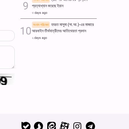
প্রত্যাখ্যান করেছে ইরান
৩ days ago
হযরত মাসুমা (সা.আ.)-এর মাজারে
সংবাদ পরিষেবা
আরবাইন তীর্থযাত্রীদের আতিথেয়তা প্রদান
২ days ago