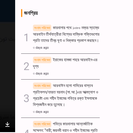
জনপ্রিয়
কারবালার পথে ১০৮০ নম্বর স্তম্ভে
সংবাদ পরিষেবা
আরবাইন তীর্থযাত্রীরা বিশ্বের দাম্ভিক শক্তিগুলোর
প্রতি তাদের তীব্র ঘৃণা ও ধিক্কার প্রকাশ করছেন।
৩ days ago
ইরাকের হামজা শহরে আরবাইন-এর
সংবাদ পরিষেবা
দৃশ্য
৩ days ago
আরবাঈন হলো গাদিরের বাস্তব
সংবাদ পরিষেবা
প্রতিফলন/হযরত যয়নাব (সা.আ.)এর আত্মত্যাগ ও
প্রচেষ্টা এবং শহীদ ইমামের পবিত্র রক্ত ​​ইসলামকে
বিশ্বজনীন করে তুলেছে।
৩ days ago
পবিত্র কারবালায় আন্তর্জাতিক
সংবাদ পরিষেবা
সম্মেলন: "নারী; জয়নবী বয়ান ও শহীদ ইমামের প্রতি
nter
Download