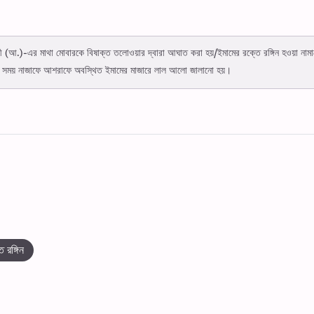
f
(আ.)-এর মাথা মোবারকে বিষাক্ত তলোওয়ার দ্বারা আঘাত করা হয়/ইমামের রক্তে রঙ্গিন হওয়া নাম
ের সময় নাজাফে আশরাফে অবস্থিত ইমামের মাজারে লাল আলো জালানো হয়।
ে রঙ্গিন