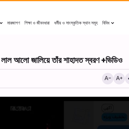
মারজাগণ
শিক্ষা ও জীবনধারা
ধর্মীয় ও সাংস্কৃতিক স্থান সমূহ
বিবিধ
 লাল আলো জালিয়ে তাঁর শাহাদত স্বরণ +ভিডিও
২০ই সফর পবিত্র কারবালার মহান শহী
আরবাঈন (চল্লিশা) উপলক্ষে শোক 
আয়োজন করা হয়।