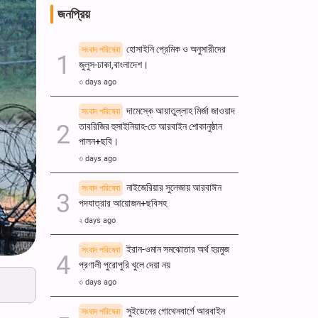
জনপ্রিয়
হোসাইনি প্রেমিক ও অনুসারীদের
সংবাদ পরিষেবা
জুলুস-ঢাকা,বাংলাদেশ।
৩ days ago
দামেস্কে আয়াতুল্লাহ মির্জা জাওয়াদ
সংবাদ পরিষেবা
তাবরিজির হুসাইনিয়াহ-তে আরবাইন শোকানুষ্ঠান
পালন+ছবি।
৩ days ago
নাইজেরিয়ার সুলেজায় আরবাঈন
সংবাদ পরিষেবা
পদযাত্রার আয়োজন+ছবিসহ
২ days ago
ইরান-ওমান সমঝোতার অর্থ হরমুজ
সংবাদ পরিষেবা
প্রণালী পুরোপুরি খুলে দেয়া নয়
৩ days ago
সুইডেনের গোথেনবার্গে আরবাইন
সংবাদ পরিষেবা