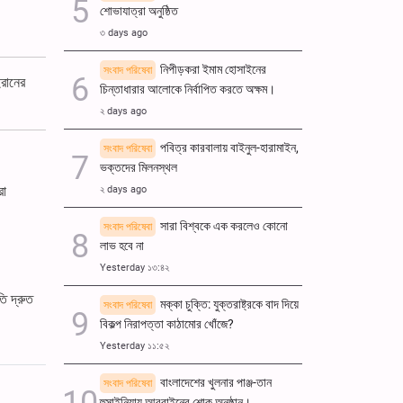
শোভাযাত্রা অনুষ্ঠিত
৩ days ago
নিপীড়করা ইমাম হোসাইনের
সংবাদ পরিষেবা
ইরানের
চিন্তাধারার আলোকে নির্বাপিত করতে অক্ষম।
২ days ago
পবিত্র কারবালায় বাইনুল-হারামাইন,
সংবাদ পরিষেবা
ভক্তদের মিলনস্থল
রা
২ days ago
সারা বিশ্বকে এক করলেও কোনো
সংবাদ পরিষেবা
লাভ হবে না
Yesterday ১৩:৪২
ি দ্রুত
মক্কা চুক্তি: যুক্তরাষ্ট্রকে বাদ দিয়ে
সংবাদ পরিষেবা
বিকল্প নিরাপত্তা কাঠামোর খোঁজে?
Yesterday ১১:৫২
বাংলাদেশের খুলনার পাঞ্জ-তান
সংবাদ পরিষেবা
হুসাইনিয়ায় আরবাইনের শোক অনুষ্ঠান।