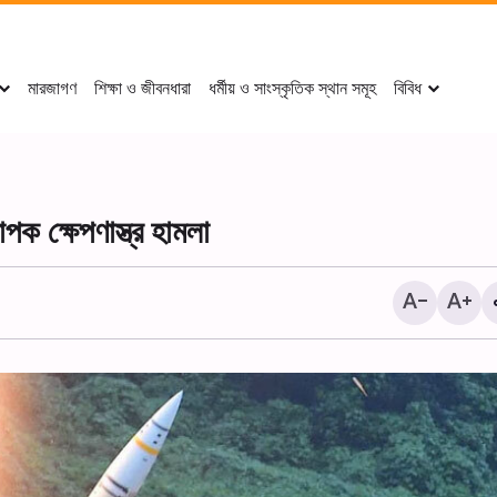
মারজাগণ
শিক্ষা ও জীবনধারা
ধর্মীয় ও সাংস্কৃতিক স্থান সমূহ
বিবিধ
পক ক্ষেপণাস্ত্র হামলা
‘ ইমাম রেযা (আ.)-এর খাদেমদের কা
থেকে বাইনুল-হারামাইনে শোকানুষ্ঠান