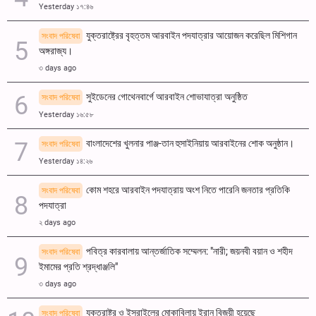
Yesterday ১৭:৪৬
যুক্তরাষ্ট্রের বৃহত্তম আরবাইন পদযাত্রার আয়োজন করেছিল মিশিগান
সংবাদ পরিষেবা
অঙ্গরাজ্য।
৩ days ago
সুইডেনের গোথেনবার্গে আরবাইন শোভাযাত্রা অনুষ্ঠিত
সংবাদ পরিষেবা
Yesterday ১৬:৫৮
বাংলাদেশের খুলনার পাঞ্জ-তান হুসাইনিয়ায় আরবাইনের শোক অনুষ্ঠান।
সংবাদ পরিষেবা
Yesterday ১৪:২৬
কোম শহরে আরবাইন পদযাত্রায় অংশ নিতে পারেনি জনতার প্রতিকি
সংবাদ পরিষেবা
পদযাত্রা
২ days ago
পবিত্র কারবালায় আন্তর্জাতিক সম্মেলন: "নারী; জয়নবী বয়ান ও শহীদ
সংবাদ পরিষেবা
ইমামের প্রতি শ্রদ্ধাঞ্জলি"
৩ days ago
যুক্তরাষ্ট্র ও ইসরাইলের মোকাবিলায় ইরান বিজয়ী হয়েছে
সংবাদ পরিষেবা