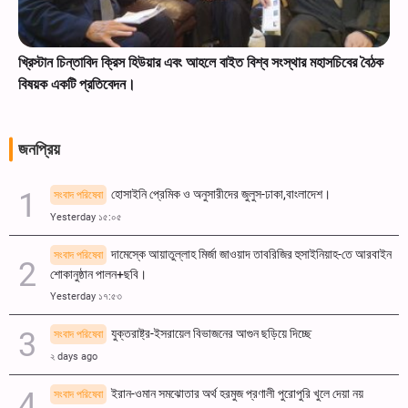
তাবিদ ক্রিস হিউয়ার এবং আহলে বাইত বিশ্ব সংস্থার মহাসচিবের বৈঠক
সৌদি তেল ট্যাঙ্কা
্রতিবেদন।
জনপ্রিয়
হোসাইনি প্রেমিক ও অনুসারীদের জুলুস-ঢাকা,বাংলাদেশ।
সংবাদ পরিষেবা
Yesterday ১৫:০৫
দামেস্কে আয়াতুল্লাহ মির্জা জাওয়াদ তাবরিজির হুসাইনিয়াহ-তে আরবাইন
সংবাদ পরিষেবা
শোকানুষ্ঠান পালন+ছবি।
Yesterday ১৭:৫৩
যুক্তরাষ্ট্র-ইসরায়েল বিভাজনের আগুন ছড়িয়ে দিচ্ছে
সংবাদ পরিষেবা
২ days ago
ইরান-ওমান সমঝোতার অর্থ হরমুজ প্রণালী পুরোপুরি খুলে দেয়া নয়
সংবাদ পরিষেবা