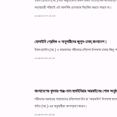
ইমাম হোসাইন (আ.)-এর অভ্যুত্থান কেবল একটি ঐতিহাসিক ঘটনামাত্র নয়
অত্যাচারী শক্তিই এই আদর্শিক চেতনাকে স্তিমিত করতে পারবে না।
২০২৬-০৮-০৭ ১৩:০৩
হোসাইনি প্রেমিক ও অনুসারীদের জুলুস-ঢাকা,বাংলাদেশ।
ইমাম হুসাইন (আ.) ও কারবালার শহীদদের চল্লিশা উপলক্ষে ঢাকায় জিতু শ
২০২৬-০৮-০৬ ১৫:০৫
বাংলাদেশের খুলনার পাঞ্জ-তান হুসাইনিয়ায় আরবাইনের শোক অনুষ্
শহীদদের সরদারের শাহাদাতের চল্লিশতম দিন বা ‘আরবাঈন’ উপলক্ষে বাং
বাইত (আ.)-এর অনুসারীরা অংশগ্রহণ করেন।
২০২৬-০৮-০৬ ১৪:২৬