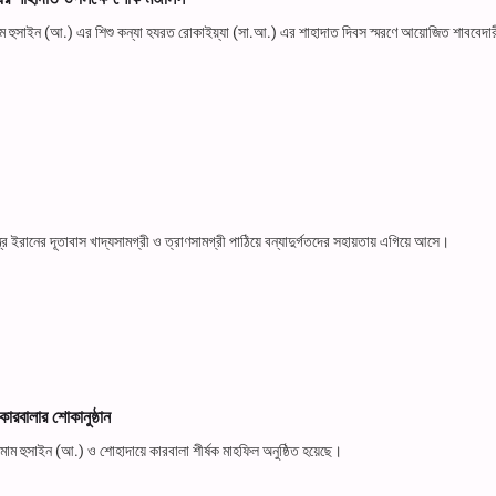
াম হুসাইন (আ.) এর শিশু কন্যা হযরত রোকাইয়্যা (সা.আ.) এর শাহাদাত দিবস স্মরণে আয়োজিত শাববেদারী
্র ইরানের দূতাবাস খাদ্যসামগ্রী ও ত্রাণসামগ্রী পাঠিয়ে বন্যাদুর্গতদের সহায়তায় এগিয়ে আসে।
রবালার শোকানুষ্ঠান
াম হুসাইন (আ.) ও শোহাদায়ে কারবালা শীর্ষক মাহফিল অনুষ্ঠিত হয়েছে।