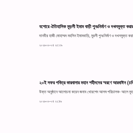
যশোরে ঐতিহাসিক মুড়লী ইমাম বাড়ী পুনঃনির্মাণ ও দখলমুক্ত কর
দানবীর হাজী মোহাম্মদ মহসিন ইমামবাড়ি, মুরলী পুনঃনির্মাণ ও দখলমুক্
২০২৬-০৮-০৪ ২৩:৩৯
২০ই সফর পবিত্র কারবালার মহান শহীদদের স্মরণে আরবাঈন (
উক্ত অনুষ্ঠানে আলোচনা করেন জনাব খোরশেদ আলম পরিচালক- আলে মুহাম্মদ
২০২৬-০৮-০৪ ২২:৪৬