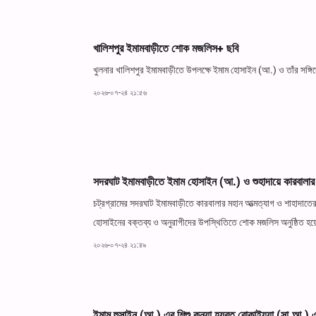
খালিশপুর ইমামবাড়ীতে শোক মজলিস+ ছবি
খুলনার খালিশপুর ইমামবাড়ীতে উপলক্ষে ইমাম হোসাইন (আ.) ও তাঁর সঙ্গি
২০২৬-০৭-২৪ ২১:৫৬
সদরঘাট ইমামবাড়ীতে ইমাম হোসাইন (আ.) ও শুহাদায়ে কারবালার
চট্রগ্রামের সদরঘাট ইমামবাড়ীতে কারবালার মহান আত্মত্যাগ ও শাহাদাতের
হোসাইনের বক্তব্য ও অনুরাগীদের উপস্থিতিতে শোক মজলিস অনুষ্ঠিত হ
২০২৬-০৭-২৪ ২১:৪৯
ইমাম হুসাইন (আ.) এর শিশু কন্যা হযরত রোকাইয়্যা (সা.আ.)