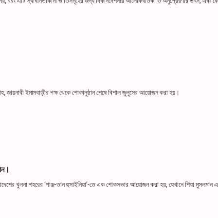
; বরং এটি স্বাধীনতাকামী জাতিসমূহের জন্য দিকনির্দেশনার আলোকবর্তিকা ও অনুপ্রেরণার উৎস, এবং 
াহ, জায়নাবী ইমামবাড়ীর পক্ষ থেকে শোকানুষ্ঠান শেষে বিশাল জুলুসের আয়োজন করা হয়।
ঠান।
লাদেশের খুলনা শহরের ‘পাঞ্জ-তান হুসাইনিয়া’-তে এক শোকসভার আয়োজন করা হয়, যেখানে শিয়া মুসলমান