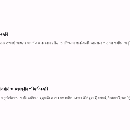
া+ছবি
সের তাৎপর্য, আশুরার আদর্শ এবং কারবালার চিরন্তন শিক্ষা সম্পর্কে একটি আলোচনা ও দোয়া মাহফিল অনুষ
মামবাড়ি ও কবরস্থান পরিদর্শন+ছবি
ওয়াল মুসলিমিন ড. মাহদী আলীযাদেহ মুসাভী ও তার সফরসঙ্গীরা ঢাকার ঐতিহ্যবাহী হোসাইনি দালান ইমামবাড়