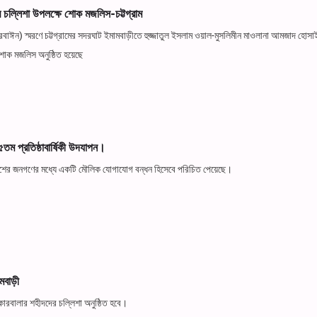
চল্লিশা উপলক্ষে শোক মজলিস-চট্টগ্রাম
ঈন) স্মরণে চট্টগ্রামের সদরঘাট ইমামবাড়ীতে হুজ্জাতুল ইসলাম ওয়াল-মুসলিমীন মাওলানা আমজাদ হোস
োক মজলিস অনুষ্ঠিত হয়েছে
১০৫তম প্রতিষ্ঠাবার্ষিকী উদযাপন।
ংলাদেশের জনগণের মধ্যে একটি মৌলিক যোগাযোগ বন্ধন হিসেবে পরিচিত পেয়েছে।
মবাড়ী
কারবালার শহীদদের চল্লিশা অনুষ্ঠিত হবে।