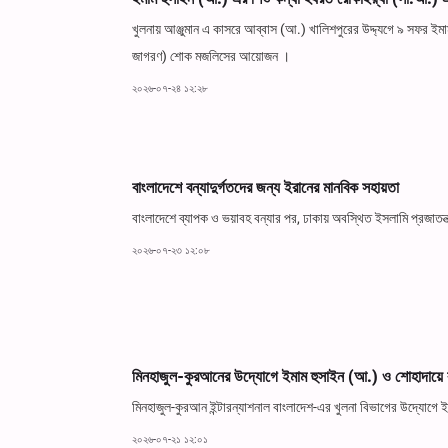
খুলনায় আঞ্জুমান এ কাসরে আব্বাস (আ.) খালিশপুরের উদ্দ্যগে ৯ সফর ইম
জাগরণ) শোক মজলিসের আয়োজন ।
২০২৬-০৭-২৪ ১২:২৮
বাংলাদেশে বন্যাদুর্গতদের জন্য ইরানের মানবিক সহায়তা
বাংলাদেশে ব্যাপক ও ভয়াবহ বন্যার পর, ঢাকায় অবস্থিত ইসলামি প্রজাতন্ত
২০২৬-০৭-২৩ ১২:০৮
মিনহাজুল-কুরআনের উদ্যোগে ইমাম হুসাইন (আ.) ও শোহাদায়ে কা
মিনহাজুল-কুরআন ইন্টারন্যাশনাল বাংলাদেশ-এর খুলনা বিভাগের উদ্যোগে ইম
২০২৬-০৭-২১ ১২:০১