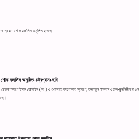
দের স্বরণে শোক মজলিস অনুষ্ঠিত হয়েছে।
 শোক মজলিস অনুষ্ঠিত-চট্রগ্রাম+ছবি
 চেতনা স্মরণে ইমাম হোসাইন (আ.) ও শুহাদায়ে কারবালার স্বরণে, হুজ্জাতুল ইসলাম ওয়াল-মুসলিমীন মা
য়েছে।
 এর শাহাদাত উপলক্ষে শোক মজলিস