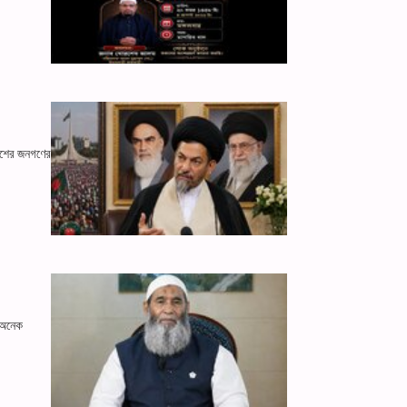
দেশের জনগণের
ি—অনেক