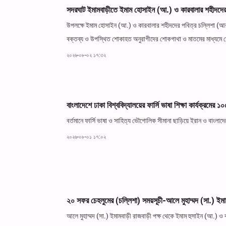
সদরঘাট ইমামবাড়ীতে ইমাম হোসাইন (আ.) ও কারবালার শহীদদের 
উপলক্ষে ইমাম হোসাইন (আ.) ও কারবালার শহীদদের পবিত্র চল্লিশা (আরবা
বক্তব্য ও উপস্থিত শোকাহত অনুরাগীদের শোকগাথা ও মাতমের মাধ্যমে শ
২০২৬-০৮-০২ ১৭:৩২
বাংলাদেশে ঢাকা বিশ্ববিদ্যালয়ের ফার্সি ভাষা শিক্ষা কার্যক্রমের 
বর্তমানে ফার্সি ভাষা ও সাহিত্য ভৌগোলিক সীমানা ছাড়িয়ে ইরান ও বা
২০২৬-০৮-০১ ১৭:০২
২০ সফর চেহলুমের (চল্লিশা) সময়সূচী-আলে মুহাম্মদ (সা.) ইমা
আলে মুহাম্মদ (সা.) ইমামবাড়ী রাজবাড়ী পক্ষ থেকে ইমাম হুসাইন (আ.) ও 