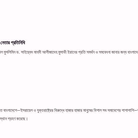
 নেতার প্রতিনিধি
ওয়াল মুসলিমিন ড. সাইয়্যেদ মাহদী আলীজাদেহ মুসাভী ইরানের প্রতি সমর্থন ও সমবেদনা জানার জন্য বাংলা
ে বাংলাদেশে—ইসরায়েল ও যুক্তরাষ্ট্রের বিরুদ্ধে হাজার হাজার মানুষের বিশাল সব সমাবেশের পাশাপাশ
অবস্থান গ্রহণ করেছে।