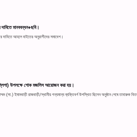
ার দাবিতে মানববন্ধন+ছবি।
ত করার দাবিতে আহলে বাইতের অনুরাগীদের সমাবেশ।
চল্লিশা) উপলক্ষে শোক মজলিস আয়োজন করা হয়।
 (সা.) ইমামবাড়ী রাজবাড়ী/স্থানীয় গন্যমান্য ব্যক্তিবর্গ উপস্থিত ছিলেন অনুষ্ঠান শেষে তাবারুক ব