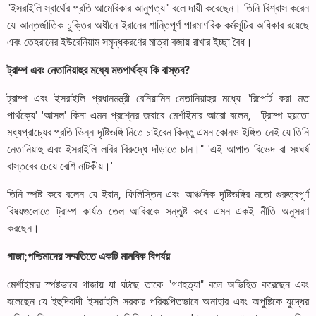
"ইসরাইলি স্বার্থের প্রতি আমেরিকার আনুগত্য" বলে দায়ী করেছেন। তিনি বিশ্বাস করেন
যে আন্তর্জাতিক চুক্তির অধীনে ইরানের শান্তিপূর্ণ পারমাণবিক কর্মসূচির অধিকার রয়েছে
এবং তেহরানের ইউরেনিয়াম সমৃদ্ধকরণের মাত্রা বজায় রাখার ইচ্ছা বৈধ।
ট্রাম্প এবং নেতানিয়াহুর মধ্যে মতপার্থক্য কি বাস্তব
?
ট্রাম্প এবং ইসরাইলি প্রধানমন্ত্রী বেনিয়ামিন নেতানিয়াহুর মধ্যে "রিপোর্ট করা মত
পার্থক্যে' 'আসল' কিনা এমন প্রশ্নের জবাবে মের্শাইমার আরো বলেন, "ট্রাম্প হয়তো
মধ্যপ্রাচ্যের প্রতি ভিন্ন দৃষ্টিভঙ্গি নিতে চাইবেন কিন্তু এমন কোনও ইঙ্গিত নেই যে তিনি
নেতানিয়াহু এবং ইসরাইলি লবির বিরুদ্ধে দাঁড়াতে চান।" 'এই আপাত বিভেদ বা সংঘর্ষ
বাস্তবের চেয়ে বেশি নাটকীয়।'
তিনি স্পষ্ট করে বলেন যে ইরান, ফিলিস্তিন এবং আঞ্চলিক দৃষ্টিভঙ্গির মতো গুরুত্বপূর্ণ
বিষয়গুলোতে ট্রাম্প কার্যত তেল আবিবকে সন্তুষ্ট করে এমন একই নীতি অনুসরণ
করছেন।
গাজা
;
পশ্চিমাদের সম্মতিতে একটি মানবিক বিপর্যয়
মের্শাইমার স্পষ্টভাবে গাজায় যা ঘটছে তাকে "গণহত্যা" বলে অভিহিত করেছেন এবং
বলেছেন যে ইহুদিবাদী ইসরাইলি সরকার পরিকল্পিতভাবে অনাহার এবং অপুষ্টিকে যুদ্ধের