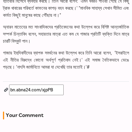
হাতিয়ার হিসেবে ব্যবহার করছে। তিনি আরো বলেন: 'এমন খবরও পাওয়া গেছে যে কিছু
ট্রাক খাবারের পরিবর্তে কাফনের কাপড় বহন করছে।' "মানবিক সাহায্য সেখান সীমিত এবং
কার্যত কিছুই মানুষের কাছে পৌঁছায় না।"
অ্যারন মাতেহের মত সাংবাদিকদের প্রতিবেদনের কথা উল্লেখ করে বিশিষ্ট আন্তর্জাতিক
সম্পর্ক চিন্তাবিদ বলেন, সহায়তার মাত্রা এত কম যে গাজার প্রতিটি ব্যক্তি দিনে মাত্র
চারটি বিস্কুট পান।
গাজায় ইহুদিবাদীদের ব্যাপক সমর্থনের কথা উল্লেখ করে তিনি আরো বলেন, 'ইসরাইলে
এই নীতির বিরুদ্ধে কোনো অর্থপূর্ণ প্রতিবাদ নেই।' এই সমাজ নৈতিকভাবে ভেঙে
পড়ছে। 'নাৎসি জার্মানিতে আমরা যা দেখেছি তার মতোই।'#
Your Comment