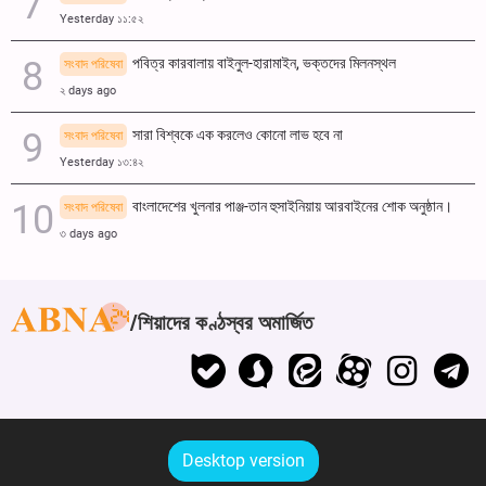
Yesterday ১১:৫২
পবিত্র কারবালায় বাইনুল-হারামাইন, ভক্তদের মিলনস্থল
সংবাদ পরিষেবা
২ days ago
সারা বিশ্বকে এক করলেও কোনো লাভ হবে না
সংবাদ পরিষেবা
Yesterday ১৩:৪২
বাংলাদেশের খুলনার পাঞ্জ-তান হুসাইনিয়ায় আরবাইনের শোক অনুষ্ঠান।
সংবাদ পরিষেবা
৩ days ago
শিয়াদের কণ্ঠস্বর অমার্জিত
Desktop version