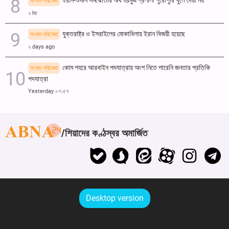
ইরান-ওমান সমঝোতার অর্থ হরমুজ প্রণালী পুরোপুরি খুলে দেয়া নয়
সংবাদ পরিষেবা
২ hr
যুক্তরাষ্ট্র ও ইসরাইলের মোকাবিলায় ইরান বিজয়ী হয়েছে
সংবাদ পরিষেবা
২ days ago
কোম শহরে আরবাইন পদযাত্রায় অংশ নিতে পারেনি জনতার প্রতিকি
সংবাদ পরিষেবা
পদযাত্রা
Yesterday ০৭:৫৭
শিয়াদের কণ্ঠস্বর অমার্জিত
Desktop version