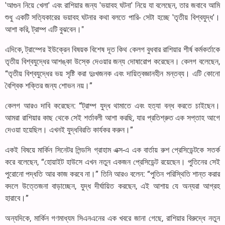
'আগুন নিয়ে খেলা' এবং রাশিয়ার জন্য 'ভয়াবহ ঘটনা' নিয়ে যা বলেছেন, তার জবাবে আমি
শুধু একটি সত্যিকারের ভয়াবহ ঘটনার কথা বলতে পারি- সেটা হচ্ছে 'তৃতীয় বিশ্বযুদ্ধ'।
আশা করি, ট্রাম্প এটি বুঝবেন।"
এদিকে, ট্রাম্পের ইউক্রেন বিষয়ক বিশেষ দূত কিথ কেলগ বুধবার রাশিয়ার শীর্ষ কর্মকর্তাকে
তৃতীয় বিশ্বযুদ্ধের আশঙ্কা উস্কে দেওয়ার জন্য দোষারোপ করেছেন। কেলগ বলেছেন,
“তৃতীয় বিশ্বযুদ্ধের ভয় সৃষ্টি করা দুঃখজনক এবং দায়িত্বজ্ঞানহীন মন্তব্য। এটি কোনো
বৈশ্বিক শক্তির জন্য শোভন নয়।”
কেলগ আরও দাবি করেছেন: “ট্রাম্প যুদ্ধ থামাতে এবং হত্যা বন্ধ করতে চাইছেন।
আমরা রাশিয়ার কাছ থেকে সেই শর্তাবলী আশা করছি, যার প্রতিশ্রুত এক সপ্তাহ আগে
দেওয়া হয়েছিল। এখনই যুদ্ধবিরতি কার্যকর করুন।”
একই বিষয়ে মার্কিন সিনেটর লিন্ডসি গ্রাহাম এক্স-এ এক বার্তায় রুশ প্রেসিডেন্টকে সতর্ক
করে বলেছেন, “হোয়াইট হাউসে এখন নতুন একজন প্রেসিডেন্ট রয়েছেন। পুতিনের সেই
পুরোনো পদ্ধতি আর কাজ করবে না।” তিনি আরও বলেন: “পুতিন পরিস্থিতি শান্ত করার
বদলে উত্তেজনা বাড়াচ্ছেন, যুদ্ধ দীর্ঘায়িত করছেন, এই আশায় যে অন্যরা আগ্রহ
হারাবে।”
অন্যদিকে, মার্কিন গণমাধ্যম সিএনএনের এক খবরে জানা গেছে, রাশিয়ার বিরুদ্ধে নতুন