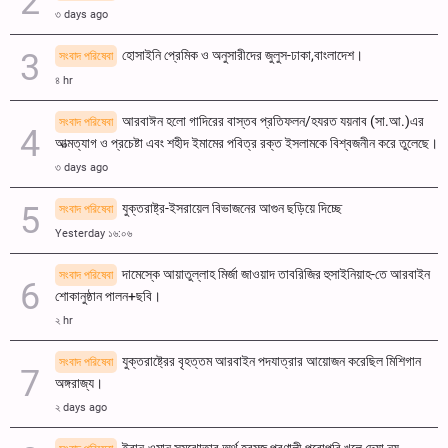
৩ days ago
হোসাইনি প্রেমিক ও অনুসারীদের জুলুস-ঢাকা,বাংলাদেশ।
সংবাদ পরিষেবা
৪ hr
আরবাঈন হলো গাদিরের বাস্তব প্রতিফলন/হযরত যয়নাব (সা.আ.)এর
সংবাদ পরিষেবা
আত্মত্যাগ ও প্রচেষ্টা এবং শহীদ ইমামের পবিত্র রক্ত ​​ইসলামকে বিশ্বজনীন করে তুলেছে।
৩ days ago
যুক্তরাষ্ট্র-ইসরায়েল বিভাজনের আগুন ছড়িয়ে দিচ্ছে
সংবাদ পরিষেবা
Yesterday ১৬:০৬
দামেস্কে আয়াতুল্লাহ মির্জা জাওয়াদ তাবরিজির হুসাইনিয়াহ-তে আরবাইন
সংবাদ পরিষেবা
শোকানুষ্ঠান পালন+ছবি।
২ hr
যুক্তরাষ্ট্রের বৃহত্তম আরবাইন পদযাত্রার আয়োজন করেছিল মিশিগান
সংবাদ পরিষেবা
অঙ্গরাজ্য।
২ days ago