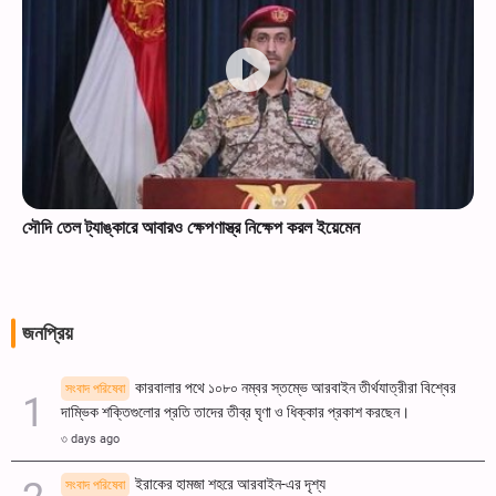
সৌদি তেল ট্যাঙ্কারে আবারও ক্ষেপণাস্ত্র নিক্ষেপ করল ইয়েমেন
জনপ্রিয়
কারবালার পথে ১০৮০ নম্বর স্তম্ভে আরবাইন তীর্থযাত্রীরা বিশ্বের
সংবাদ পরিষেবা
দাম্ভিক শক্তিগুলোর প্রতি তাদের তীব্র ঘৃণা ও ধিক্কার প্রকাশ করছেন।
৩ days ago
ইরাকের হামজা শহরে আরবাইন-এর দৃশ্য
সংবাদ পরিষেবা