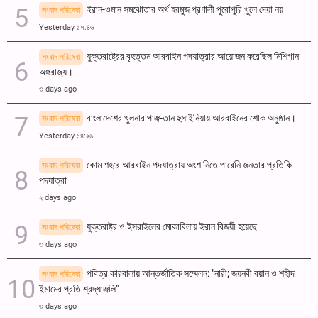
ইরান-ওমান সমঝোতার অর্থ হরমুজ প্রণালী পুরোপুরি খুলে দেয়া নয়
সংবাদ পরিষেবা
Yesterday ১৭:৪৬
যুক্তরাষ্ট্রের বৃহত্তম আরবাইন পদযাত্রার আয়োজন করেছিল মিশিগান
সংবাদ পরিষেবা
অঙ্গরাজ্য।
৩ days ago
বাংলাদেশের খুলনার পাঞ্জ-তান হুসাইনিয়ায় আরবাইনের শোক অনুষ্ঠান।
সংবাদ পরিষেবা
Yesterday ১৪:২৬
কোম শহরে আরবাইন পদযাত্রায় অংশ নিতে পারেনি জনতার প্রতিকি
সংবাদ পরিষেবা
পদযাত্রা
২ days ago
যুক্তরাষ্ট্র ও ইসরাইলের মোকাবিলায় ইরান বিজয়ী হয়েছে
সংবাদ পরিষেবা
৩ days ago
পবিত্র কারবালায় আন্তর্জাতিক সম্মেলন: "নারী; জয়নবী বয়ান ও শহীদ
সংবাদ পরিষেবা
ইমামের প্রতি শ্রদ্ধাঞ্জলি"
৩ days ago