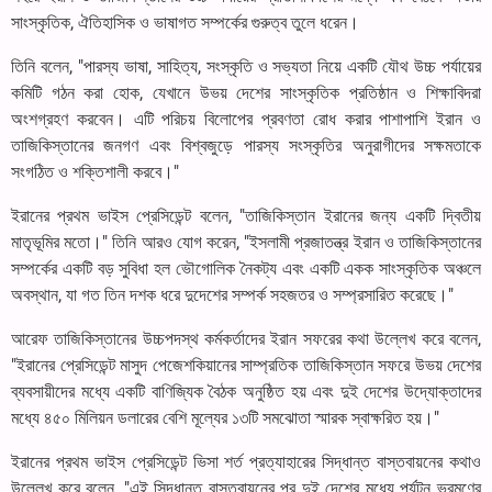
সাংস্কৃতিক, ঐতিহাসিক ও ভাষাগত সম্পর্কের গুরুত্ব তুলে ধরেন।
তিনি বলেন, "পারস্য ভাষা, সাহিত্য, সংস্কৃতি ও সভ্যতা নিয়ে একটি যৌথ উচ্চ পর্যায়ের
কমিটি গঠন করা হোক, যেখানে উভয় দেশের সাংস্কৃতিক প্রতিষ্ঠান ও শিক্ষাবিদরা
অংশগ্রহণ করবেন। এটি পরিচয় বিলোপের প্রবণতা রোধ করার পাশাপাশি ইরান ও
তাজিকিস্তানের জনগণ এবং বিশ্বজুড়ে পারস্য সংস্কৃতির অনুরাগীদের সক্ষমতাকে
সংগঠিত ও শক্তিশালী করবে।"
ইরানের প্রথম ভাইস প্রেসিডেন্ট বলেন, "তাজিকিস্তান ইরানের জন্য একটি দ্বিতীয়
মাতৃভূমির মতো।" তিনি আরও যোগ করেন, "ইসলামী প্রজাতন্ত্র ইরান ও তাজিকিস্তানের
সম্পর্কের একটি বড় সুবিধা হল ভৌগোলিক নৈকট্য এবং একটি একক সাংস্কৃতিক অঞ্চলে
অবস্থান, যা গত তিন দশক ধরে দুদেশের সম্পর্ক সহজতর ও সম্প্রসারিত করেছে।"
আরেফ তাজিকিস্তানের উচ্চপদস্থ কর্মকর্তাদের ইরান সফরের কথা উল্লেখ করে বলেন,
"ইরানের প্রেসিডেন্ট মাসুদ পেজেশকিয়ানের সাম্প্রতিক তাজিকিস্তান সফরে উভয় দেশের
ব্যবসায়ীদের মধ্যে একটি বাণিজ্যিক বৈঠক অনুষ্ঠিত হয় এবং দুই দেশের উদ্যোক্তাদের
মধ্যে ৪৫০ মিলিয়ন ডলারের বেশি মূল্যের ১৩টি সমঝোতা স্মারক স্বাক্ষরিত হয়।"
ইরানের প্রথম ভাইস প্রেসিডেন্ট ভিসা শর্ত প্রত্যাহারের সিদ্ধান্ত বাস্তবায়নের কথাও
উল্লেখ করে বলেন, "এই সিদ্ধান্ত বাস্তবায়নের পর দুই দেশের মধ্যে পর্যটন ভ্রমণের