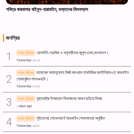
পবিত্র কারবালায় বাইনুল-হারামাইন, ভক্তদের মিলনস্থল
জনপ্রিয়
হোসাইনি প্রেমিক ও অনুসারীদের জুলুস-ঢাকা,বাংলাদেশ।
সংবাদ পরিষেবা
Yesterday ১৫:০৫
দামেস্কে আয়াতুল্লাহ মির্জা জাওয়াদ তাবরিজির হুসাইনিয়াহ-তে আরবাইন
সংবাদ পরিষেবা
শোকানুষ্ঠান পালন+ছবি।
Yesterday ১৭:৫৩
যুক্তরাষ্ট্র-ইসরায়েল বিভাজনের আগুন ছড়িয়ে দিচ্ছে
সংবাদ পরিষেবা
২ days ago
সুইডেনের গোথেনবার্গে আরবাইন শোভাযাত্রা অনুষ্ঠিত
সংবাদ পরিষেবা
Yesterday ১৬:৫৮