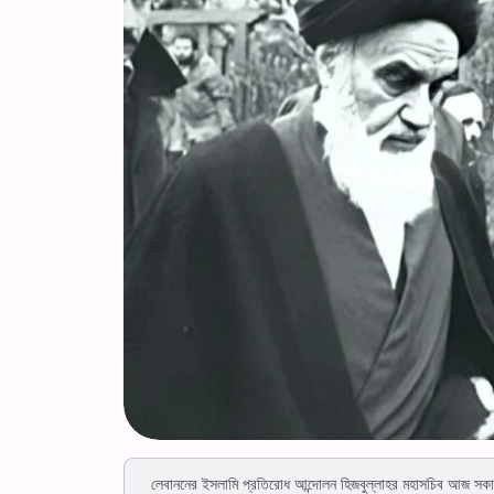
লেবাননের ইসলামি প্রতিরোধ আন্দোলন হিজবুল্লাহর মহাসচিব আজ সকালে ই