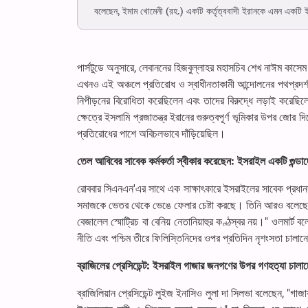
বলেছেন, ইমাম খোমেনী (রহ.) একটি কর্তৃত্ববাদী ইরানকে এমন একটি 
পার্সটুডে অনুসারে, লেবাননের হিজবুল্লাহর মহাসচিব শেখ নাঈম কা
এখনও এই অঞ্চলে প্রতিরোধ ও স্বাধীনতাকামী আন্দোলনের পথপ্রদর্শ
নিপীড়নের বিরোধিতা করেছিলেন এবং তাদের বিরুদ্ধে লড়াই করেছিল
ক্ষেত্রে ইসলামি প্রজাতন্ত্র ইরানের গুরুত্বপূর্ণ ভূমিকার উপর জো
প্রতিরোধের পাশে অবিচলভাবে দাঁড়িয়েছিল।
তেল আবিবের সাবেক কর্মকর্তা স্বীকার করেছেন: ইসরাইল একটি গুন্ডাদে
রোববার সিএনএন'এর সাথে এক সাক্ষাৎকারে ইসরাইলের সাবেক প্রধানমন্ত
সমাজকে ভেতর থেকে ভেঙে ফেলার চেষ্টা করছে। তিনি আরও বলেছেন:
বেজালেল স্মোট্রিচ বা বেনিয় নেতানিয়াহুর কণ্ঠস্বর নয়।" ওলমার্
নীতি এবং পশ্চিম তীরে ফিলিস্তিনিদের ওপর প্রতিদিন নৃশংসতা চালা
ব্রাজিলের প্রেসিডেন্ট: ইসরাইল গাজার জনগণের উপর গণহত্যা চালাচ্
ব্রাজিলিয়ান প্রেসিডেন্ট লুইজ ইনাসিও লুলা দা সিলভা বলেছেন, "গাজায