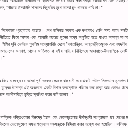
় বেসামরিক নাগরিকদের ক্রমাগত হত্যার জন্য প্রধানমন্ত্রী বেনিয়ামিন নেতানিয়াহুর ন
, "গাজায় ইসরাইলি শাসনের বিচ্যুতির মুখে আমরা চুপ থাকতে পারি না।"
কে নিষেধাজ্ঞা প্রত্যাহার করেছে। শেখ হাসিনার সরকার এক দশকেরও বেশি সময় আগে দলটিক
নীতিতে ফিরে আসার এবং আগামী বছরের জুনের মধ্যে অনুষ্ঠিত হতে যাওয়া আসন্ন সাধারণ 
মুনি ভোটকে মুসলিম সংখ্যাগরিষ্ঠ দেশে "গণতান্ত্রিক, অন্তর্ভুক্তিমূলক এবং বহুদলীয় 
ংলাদেশের জনগণ, তাদের জাতিগত বা ধর্মীয় পরিচয় নির্বিশেষে জামায়াতে-ইসলামিকে ভোট
ে।"
ে জোর দিয়ে বলেছেন যে আমরা পূর্ব জেরুজালেমকে রাজধানী করে একটি ভৌগোলিকভাবে সুসংগত 
, গাজার যুদ্ধের উদ্দেশ্য এই অঞ্চলকে একটি বিশাল কবরস্থানে পরিণত করা ছাড়া আর কোনও উদ্
গে অংশীদারিত্ব চুক্তি স্থগিত করার দাবি জানাই।"
াম্ভিক শক্তিগুলোর বিরুদ্ধে ইরান এবং ভেনেজুয়েলার দীর্ঘস্থায়ী সংগ্রামকে দুই দেশের 
িদলের ভেনেজুয়েলা সফর শত্রুদের ষড়যন্ত্রকে নিষ্ক্রিয় করার লক্ষ্যে করা হয়েছিল। কলিবফ