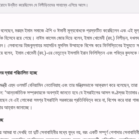
ইরানে উন্নীত করেছিলেন যে নিপীড়িতদের সাহায্যে এগিয়ে আসে।
সেম বলেছেন, মরহুম ইমাম সমাজে ঐশি ও ঈমানী মূল্যবোধকে প্রস্ফটিত করেছিলেন এবং এই মূ
ক হিসেবে রয়ে গেছে। নাঈম কাসেম জোর দিয়ে বলেন, ইমাম খোমেনী (রহ.) নিপীড়ন, দখলদা
েন। লেবাননের হিজবুল্লাহর মহাসচিব মুসলিম উম্মাহকে বিশেষ করে ফিলিস্তিনের ইস্যুতে স
র দিয়ে বলেন, ইমাম খোমেনী (রহ.)-এর নেতৃত্বে ইসলামি ইরান ফিলিস্তিন এবং পবিত্র কুদসকে 
র দ্বারা পরিচালিত হচ্ছে
্রী এহুদ ওলমার্ট বেনিয়ামিন নেতানিয়াহু এবং তার মন্ত্রিসভাকে আক্রমণ করে বলেছেন, তারা
 "আন্তর্জাতিক সম্প্রদায়কে অবশ্যই জানতে হবে যে ইসরাইলের আসল কণ্ঠস্বর ইতামার ব
ট বলেছেন যে এই লোকেরা সমগ্র ইসরাইলি সরকারের প্রতিনিধিত্ব করে না, বিশেষ করে যারা গাজ
নোর আহ্বান জানাচ্ছে।
ছে
় আমরা যা দেখছি তা দুটি সেনাবাহিনীর মধ্যে যুদ্ধ নয়, বরং একটি সম্পূর্ণ পেশাদার সেনাবাহিন