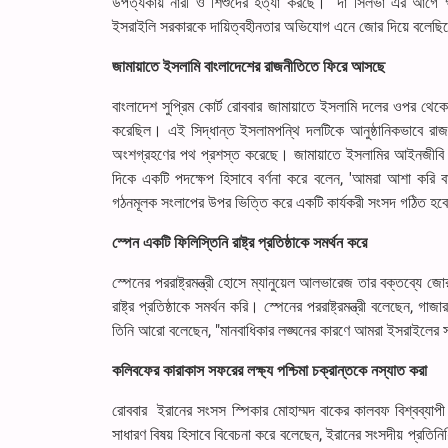
উপত্যকায় নারী ও শিশুদের হত্যা করছে।" দা সিলভা এর আগে গাজায
ইসরাইলি সরকারকে দায়িত্বহীনতার অভিযোগ এনে জোর দিয়ে বলেছিলেন
জামায়াতে ইসলামি বাংলাদেশের রাজনীতিতে ফিরে আসছে
বাংলাদেশ সুপ্রিম কোর্ট রোববার জামায়াতে ইসলামি দলের ওপর থে
করেছিল। এই সিদ্ধান্ত ইসলামপন্থি দলটিকে আনুষ্ঠানিকভাবে রাজ
অংশগ্রহণের পথ প্রশস্ত করেছে। জামায়াতে ইসলামির আইনজীবি শিশির 
দিকে একটি পদক্ষেপ হিসাবে বর্ণনা করে বলেন, 'আমরা আশা করি বা
গঠনমূলক সংলাপের উপর ভিত্তি করে একটি কার্যকরী সংসদ গঠিত হব
স্পেন একটি ফিলিস্তিনি রাষ্ট্র প্রতিষ্ঠাকে সমর্থন করে
স্পেনের পররাষ্ট্রমন্ত্রী হোসে ম্যানুয়েল আলভারেজ তার বক্তব্য
রাষ্ট্র প্রতিষ্ঠাকে সমর্থন করি। স্পেনের পররাষ্ট্রমন্ত্রী বলেছেন
তিনি আরো বলেছেন, "মানবাধিকার লঙ্ঘনের কারণে আমরা ইসরাইলের সঙ্
কলিবফের কারাকাস সফরের লক্ষ্য পশ্চিমা চক্রান্তকে নস্যাত করা
রোববার ইরানের সংসস স্পিকার মোহাম্মদ বাকের কালবফ বিশ্বব্যাপী দ
সাধারণ বিষয় হিসাবে বিবেচনা করে বলেছেন, ইরানের সংসদীয় প্রতিনিধ