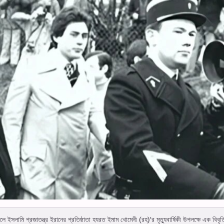
সলামি প্রজাতন্ত্র ইরানের প্রতিষ্ঠাতা হযরত ইমাম খোমেনী (রহ)'র মৃত্যুবার্ষিকী উপলক্ষে এক বিবৃ