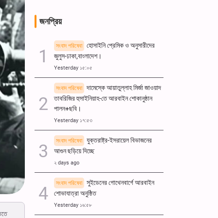
জনপ্রিয়
হোসাইনি প্রেমিক ও অনুসারীদের
সংবাদ পরিষেবা
জুলুস-ঢাকা,বাংলাদেশ।
Yesterday ১৫:০৫
দামেস্কে আয়াতুল্লাহ মির্জা জাওয়াদ
সংবাদ পরিষেবা
তাবরিজির হুসাইনিয়াহ-তে আরবাইন শোকানুষ্ঠান
পালন+ছবি।
Yesterday ১৭:৫৩
যুক্তরাষ্ট্র-ইসরায়েল বিভাজনের
সংবাদ পরিষেবা
আগুন ছড়িয়ে দিচ্ছে
২ days ago
সুইডেনের গোথেনবার্গে আরবাইন
সংবাদ পরিষেবা
শোভাযাত্রা অনুষ্ঠিত
Yesterday ১৬:৫৮
তিতে