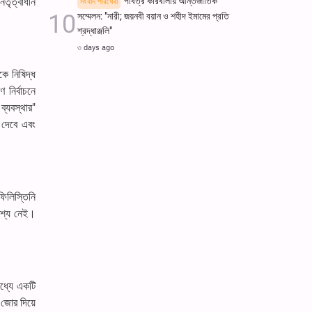
েতৃত্বাধীন
পবিত্র কারবালায় আন্তর্জাতিক
সংবাদ পরিষেবা
সম্মেলন: "নারী; জয়নবী বয়ান ও শহীদ ইমামের প্রতি
শ্রদ্ধাঞ্জলি"
৩ days ago
ে নিষিদ্ধ
নির্বাচনে
ব্যবস্থার"
 দেবে এবং
ফিলিস্তিনি
দেশ্য নেই।
মধ্যে একটি
 জোর দিয়ে