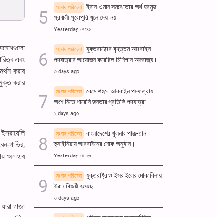
ইরান-ওমান সমঝোতার অর্থ হরমুজ
সংবাদ পরিষেবা
প্রণালী পুরোপুরি খুলে দেয়া নয়
Yesterday ১৭:৪৬
ল্যবোধগুলো
যুক্তরাষ্ট্রের বৃহত্তম আরবাইন
সংবাদ পরিষেবা
রিত্ব এবং
পদযাত্রার আয়োজন করেছিল মিশিগান অঙ্গরাজ্য।
মর্থন করার
৩ days ago
মুক্ত করার
কোম শহরে আরবাইন পদযাত্রায়
সংবাদ পরিষেবা
অংশ নিতে পারেনি জনতার প্রতিকি পদযাত্রা
২ days ago
 ইসরায়েলি
বাংলাদেশের খুলনার পাঞ্জ-তান
সংবাদ পরিষেবা
েন-গাভির,
হুসাইনিয়ায় আরবাইনের শোক অনুষ্ঠান।
ায় অনাহার
Yesterday ১৪:২৬
যুক্তরাষ্ট্র ও ইসরাইলের মোকাবিলায়
সংবাদ পরিষেবা
ইরান বিজয়ী হয়েছে
৩ days ago
ী যারা গাজা