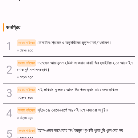
জনপ্রিয়
হোসাইনি প্রেমিক ও অনুসারীদের জুলুস-ঢাকা,বাংলাদেশ।
সংবাদ পরিষেবা
৩ days ago
দামেস্কে আয়াতুল্লাহ মির্জা জাওয়াদ তাবরিজির হুসাইনিয়াহ-তে আরবাইন
সংবাদ পরিষেবা
শোকানুষ্ঠান পালন+ছবি।
৩ days ago
নাইজেরিয়ার সুলেজায় আরবাঈন পদযাত্রার আয়োজন+ছবিসহ
সংবাদ পরিষেবা
২ days ago
সুইডেনের গোথেনবার্গে আরবাইন শোভাযাত্রা অনুষ্ঠিত
সংবাদ পরিষেবা
৩ days ago
ইরান-ওমান সমঝোতার অর্থ হরমুজ প্রণালী পুরোপুরি খুলে দেয়া নয়
সংবাদ পরিষেবা