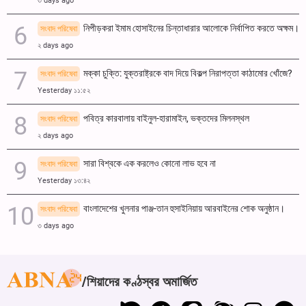
৩ days ago
নিপীড়করা ইমাম হোসাইনের চিন্তাধারার আলোকে নির্বাপিত করতে অক্ষম।
সংবাদ পরিষেবা
২ days ago
মক্কা চুক্তি: যুক্তরাষ্ট্রকে বাদ দিয়ে বিকল্প নিরাপত্তা কাঠামোর খোঁজে?
সংবাদ পরিষেবা
Yesterday ১১:৫২
পবিত্র কারবালায় বাইনুল-হারামাইন, ভক্তদের মিলনস্থল
সংবাদ পরিষেবা
২ days ago
সারা বিশ্বকে এক করলেও কোনো লাভ হবে না
সংবাদ পরিষেবা
Yesterday ১৩:৪২
বাংলাদেশের খুলনার পাঞ্জ-তান হুসাইনিয়ায় আরবাইনের শোক অনুষ্ঠান।
সংবাদ পরিষেবা
৩ days ago
শিয়াদের কণ্ঠস্বর অমার্জিত