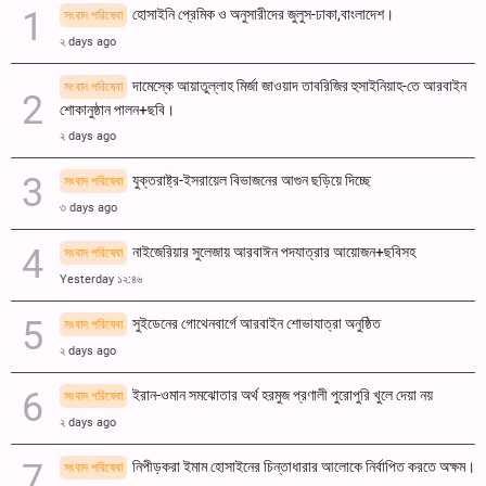
হোসাইনি প্রেমিক ও অনুসারীদের জুলুস-ঢাকা,বাংলাদেশ।
সংবাদ পরিষেবা
২ days ago
দামেস্কে আয়াতুল্লাহ মির্জা জাওয়াদ তাবরিজির হুসাইনিয়াহ-তে আরবাইন
সংবাদ পরিষেবা
শোকানুষ্ঠান পালন+ছবি।
২ days ago
যুক্তরাষ্ট্র-ইসরায়েল বিভাজনের আগুন ছড়িয়ে দিচ্ছে
সংবাদ পরিষেবা
৩ days ago
নাইজেরিয়ার সুলেজায় আরবাঈন পদযাত্রার আয়োজন+ছবিসহ
সংবাদ পরিষেবা
Yesterday ১২:৪৬
সুইডেনের গোথেনবার্গে আরবাইন শোভাযাত্রা অনুষ্ঠিত
সংবাদ পরিষেবা
২ days ago
ইরান-ওমান সমঝোতার অর্থ হরমুজ প্রণালী পুরোপুরি খুলে দেয়া নয়
সংবাদ পরিষেবা
২ days ago
নিপীড়করা ইমাম হোসাইনের চিন্তাধারার আলোকে নির্বাপিত করতে অক্ষম।
সংবাদ পরিষেবা