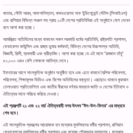
কাতার, সৌদি আরব, আফগানিস্তান, কমনওয়েলথ অফ ইন্ডিপেন্ডেন্ট স্টেটস (সিআইএস)
এবং রাশিয়ার বিভিন্ন অঞ্চল সহ প্রায় ১০টি দেশের প্রতিনিধিরা এই অনুষ্ঠানে যোগ দেবেন
বলে আশা করা হচ্ছে।
আমন্ত্রিত অতিথিদের মধ্যে থাকবেন সকল সরকারি ধর্মের প্রতিনিধি, রাষ্ট্রপতি প্রশাসন,
ফেডারেশন কাউন্সিল এবং রাজ্য ডুমার কর্মকর্তা, বিভিন্ন দেশের উচ্চপদস্থ অতিথি,
বিজ্ঞানী, শিল্পী, ব্যবসায়ী এবং ক্রীড়াবিদ। আশা করা হচ্ছে যে এই মাসে "রমজান তাঁবু"
৫০,০০০ এরও বেশি লোককে আতিথ্য দেবে।
ইফতারের আগে সাংস্কৃতিক অনুষ্ঠান অনুষ্ঠিত হবে এবং এতে থাকবে শৈল্পিক পরিবেশনা,
পরিবেশনা, শিক্ষামূলক ভিডিও এবং বিশেষ অতিথিদের বক্তৃতা। এছাড়াও থাকবে কুরআন
তেলাওয়াত প্রতিযোগিতা এবং জাতীয় বীরদের বর্ণনার মাধ্যমে জাতি ও দেশের ইতিহাস ও
ঐতিহ্যের সাথে পরিচয় করিয়ে দেওয়া।
এই প্রকল্পটি ২১ এবং ২২ মার্চ ঐতিহ্যবাহী নগর উৎসব "ঈদ-উল-ফিতর" এর মাধ্যমে
শেষ হবে।
এই সাংস্কৃতিক প্রকল্পের আয়োজক হল মস্কোর মুসলিমদের ধর্মীয় প্রশাসন, রাশিয়ান
ফেডারেশনের মুসলিমদের ধর্মীয় প্রশাসন এবং মস্কো পৌরসভার সহায়তায়। মস্কোর