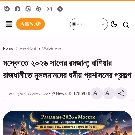
বাংলা
Home
সংবাদ পরিষেবা
ইউরোপের সংবাদ
মস্কোতে ২০২৬ সালের রমজান; রাশিয়ার
রাজধানীতে মুসলমানদের ধর্মীয় প্রশাসনের প্রকল্প
২৬ ফেব্রুয়ারি ২০২৬ - ২২:৫০
News ID: 1785938