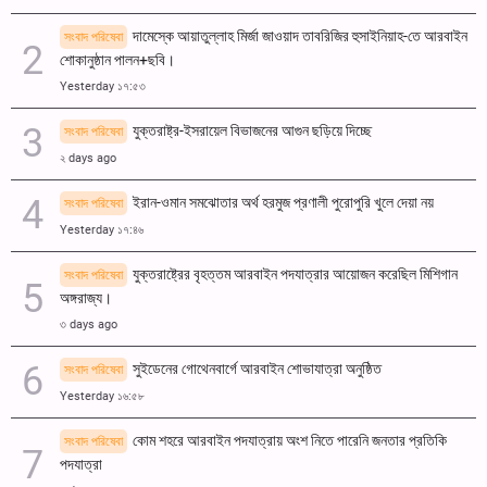
দামেস্কে আয়াতুল্লাহ মির্জা জাওয়াদ তাবরিজির হুসাইনিয়াহ-তে আরবাইন
সংবাদ পরিষেবা
শোকানুষ্ঠান পালন+ছবি।
Yesterday ১৭:৫৩
যুক্তরাষ্ট্র-ইসরায়েল বিভাজনের আগুন ছড়িয়ে দিচ্ছে
সংবাদ পরিষেবা
২ days ago
ইরান-ওমান সমঝোতার অর্থ হরমুজ প্রণালী পুরোপুরি খুলে দেয়া নয়
সংবাদ পরিষেবা
Yesterday ১৭:৪৬
যুক্তরাষ্ট্রের বৃহত্তম আরবাইন পদযাত্রার আয়োজন করেছিল মিশিগান
সংবাদ পরিষেবা
অঙ্গরাজ্য।
৩ days ago
সুইডেনের গোথেনবার্গে আরবাইন শোভাযাত্রা অনুষ্ঠিত
সংবাদ পরিষেবা
Yesterday ১৬:৫৮
কোম শহরে আরবাইন পদযাত্রায় অংশ নিতে পারেনি জনতার প্রতিকি
সংবাদ পরিষেবা
পদযাত্রা