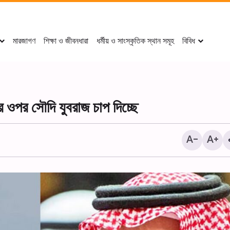
মারজাগণ
শিক্ষা ও জীবনধারা
ধর্মীয় ও সাংস্কৃতিক স্থান সমূহ
বিবিধ
র ওপর সৌদি যুবরাজ চাপ দিচ্ছে
২০ই সফর পবিত্র কারবালার মহান শহী
আরবাঈন (চল্লিশা) উপলক্ষে শোক 
আয়োজন করা হয়।