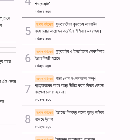
শ্রদ্ধাঞ্জলি"
২ days ago
প্তাহে
যুক্তরাষ্ট্রের বৃহত্তম আরবাইন
সংবাদ পরিষেবা
িন
পদযাত্রার আয়োজন করেছিল মিশিগান অঙ্গরাজ্য।
২ days ago
যুক্তরাষ্ট্র ও ইসরাইলের মোকাবিলায়
সংবাদ পরিষেবা
ইরান বিজয়ী হয়েছে
ষ্য করে
২ days ago
গাজা থেকে দখলদারদের সম্পূর্ণ
সংবাদ পরিষেবা
ের এই নেতা
প্রত্যাহারের আগে অস্ত্র সীমিত করার বিষয়ে কোনো
পদক্ষেপ নেওয়া হবে না।
৩ days ago
 মত
ইরানের বিরুদ্ধে অজেয় যুদ্ধে জড়িয়ে
সংবাদ পরিষেবা
পড়েছে ট্রাম্প
৩ days ago
ট্রাম্পের আলোচনার প্রস্তাব
সংবাদ পরিষেবা