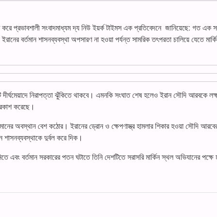
্ধৃত করে প্রভাবশালী সংবাদমাধ্যম দ্য নিউ ইয়র্ক টাইমস এক প্রতিবেদনে জানিয়েছে: গত এক স
রানের বর্তমান শাসনব্যবস্থা অপসারণ না হওয়া পর্যন্ত সামরিক তৎপরতা চালিয়ে যেতে মার্ক
লটি দীর্ঘমেয়াদে নিরাপত্তা ঝুঁকিতে থাকবে। এমনকি সংঘাত শেষ হলেও ইরান সৌদি আরবকে লক্
প্রকাশ করেছে।
লমানের অবস্থান বেশ কঠোর। ইরানের ড্রোন ও ক্ষেপণাস্ত্র হামলার শিকার হওয়া সৌদি আরব
ান শাসনব্যবস্থাকে দুর্বল করে দিক।
রণ নিতে এবং বর্তমান সরকারের পতন ঘটাতে তিনি দেশটিতে সরাসরি মার্কিন স্থল অভিযানের পক্ষে