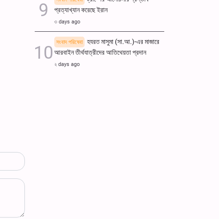
প্রত্যাখ্যান করেছে ইরান
৩ days ago
হযরত মাসুমা (সা.আ.)-এর মাজারে
সংবাদ পরিষেবা
আরবাইন তীর্থযাত্রীদের আতিথেয়তা প্রদান
২ days ago