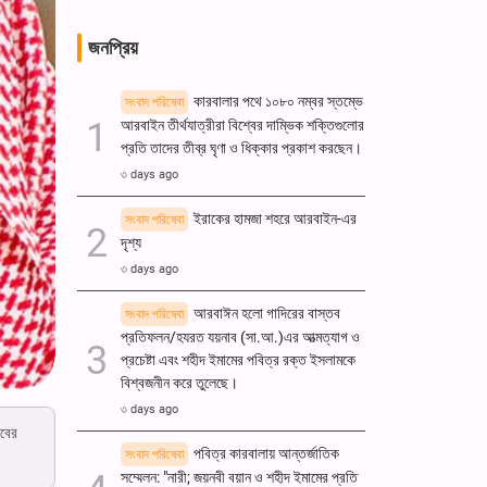
জনপ্রিয়
কারবালার পথে ১০৮০ নম্বর স্তম্ভে
সংবাদ পরিষেবা
আরবাইন তীর্থযাত্রীরা বিশ্বের দাম্ভিক শক্তিগুলোর
প্রতি তাদের তীব্র ঘৃণা ও ধিক্কার প্রকাশ করছেন।
৩ days ago
ইরাকের হামজা শহরে আরবাইন-এর
সংবাদ পরিষেবা
দৃশ্য
৩ days ago
আরবাঈন হলো গাদিরের বাস্তব
সংবাদ পরিষেবা
প্রতিফলন/হযরত যয়নাব (সা.আ.)এর আত্মত্যাগ ও
প্রচেষ্টা এবং শহীদ ইমামের পবিত্র রক্ত ​​ইসলামকে
বিশ্বজনীন করে তুলেছে।
৩ days ago
রবের
পবিত্র কারবালায় আন্তর্জাতিক
সংবাদ পরিষেবা
সম্মেলন: "নারী; জয়নবী বয়ান ও শহীদ ইমামের প্রতি