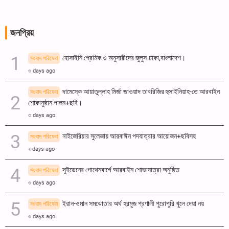
জনপ্রিয়
হোসাইনি প্রেমিক ও অনুসারীদের জুলুস-ঢাকা,বাংলাদেশ।
সংবাদ পরিষেবা
৩ days ago
দামেস্কে আয়াতুল্লাহ মির্জা জাওয়াদ তাবরিজির হুসাইনিয়াহ-তে আরবাইন
সংবাদ পরিষেবা
শোকানুষ্ঠান পালন+ছবি।
৩ days ago
নাইজেরিয়ার সুলেজায় আরবাঈন পদযাত্রার আয়োজন+ছবিসহ
সংবাদ পরিষেবা
২ days ago
সুইডেনের গোথেনবার্গে আরবাইন শোভাযাত্রা অনুষ্ঠিত
সংবাদ পরিষেবা
৩ days ago
ইরান-ওমান সমঝোতার অর্থ হরমুজ প্রণালী পুরোপুরি খুলে দেয়া নয়
সংবাদ পরিষেবা
৩ days ago