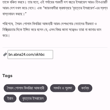
তাকে বঞ্চিত করবে। তার মতে, এই পর্যায়ের পরবর্তী দশ বছরে ইসরায়েল আরও তিন-চারটি
আরব দেশ দখল করে নেবে। এবং “জায়নবাদীরা ক্রমান্বয়ে ‘বৃহত্তর ইসরায়েল’-এর স্বপ্ন
বাস্তবায়ন করছে।”
পরিশেষে, সৈয়দ গোলাম কিবরিয়া আজহারী আরব দেশগুলোর নেতাদের নীরবতা ও
নিষ্ক্রিয়তার দিকে ইঙ্গিত করে বলেন যে, এসব বিষয় জানা সত্ত্বেও তারা না জানার ভান
করে।
Tags
সৈয়দ গোলাম কিবরিয়া আজহারী
সমর্থন ও সুরক্ষা
কর্তব্য
ইরান
বৃহত্তর ইসরায়েল