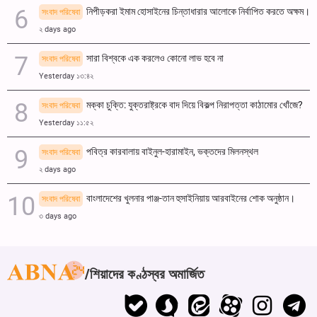
নিপীড়করা ইমাম হোসাইনের চিন্তাধারার আলোকে নির্বাপিত করতে অক্ষম।
সংবাদ পরিষেবা
২ days ago
সারা বিশ্বকে এক করলেও কোনো লাভ হবে না
সংবাদ পরিষেবা
Yesterday ১৩:৪২
মক্কা চুক্তি: যুক্তরাষ্ট্রকে বাদ দিয়ে বিকল্প নিরাপত্তা কাঠামোর খোঁজে?
সংবাদ পরিষেবা
Yesterday ১১:৫২
পবিত্র কারবালায় বাইনুল-হারামাইন, ভক্তদের মিলনস্থল
সংবাদ পরিষেবা
২ days ago
বাংলাদেশের খুলনার পাঞ্জ-তান হুসাইনিয়ায় আরবাইনের শোক অনুষ্ঠান।
সংবাদ পরিষেবা
৩ days ago
শিয়াদের কণ্ঠস্বর অমার্জিত