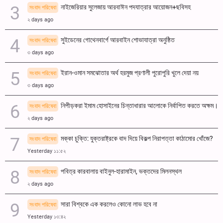
নাইজেরিয়ার সুলেজায় আরবাঈন পদযাত্রার আয়োজন+ছবিসহ
সংবাদ পরিষেবা
২ days ago
সুইডেনের গোথেনবার্গে আরবাইন শোভাযাত্রা অনুষ্ঠিত
সংবাদ পরিষেবা
৩ days ago
ইরান-ওমান সমঝোতার অর্থ হরমুজ প্রণালী পুরোপুরি খুলে দেয়া নয়
সংবাদ পরিষেবা
৩ days ago
নিপীড়করা ইমাম হোসাইনের চিন্তাধারার আলোকে নির্বাপিত করতে অক্ষম।
সংবাদ পরিষেবা
২ days ago
মক্কা চুক্তি: যুক্তরাষ্ট্রকে বাদ দিয়ে বিকল্প নিরাপত্তা কাঠামোর খোঁজে?
সংবাদ পরিষেবা
Yesterday ১১:৫২
পবিত্র কারবালায় বাইনুল-হারামাইন, ভক্তদের মিলনস্থল
সংবাদ পরিষেবা
২ days ago
সারা বিশ্বকে এক করলেও কোনো লাভ হবে না
সংবাদ পরিষেবা
Yesterday ১৩:৪২