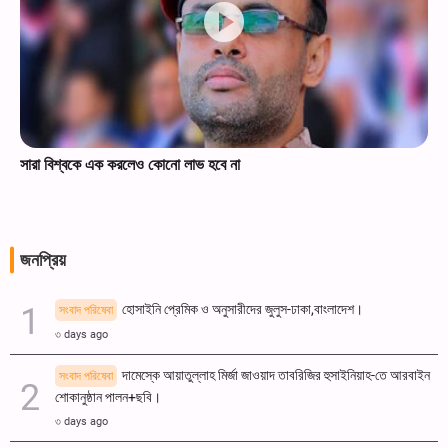
সারা বিশ্বকে এক করলেও কোনো লাভ হবে না
জনপ্রিয়
হোসাইনি প্রেমিক ও অনুসারীদের জুলুস-ঢাকা,বাংলাদেশ।
সংবাদ পরিষেবা
৩ days ago
দামেস্কে আয়াতুল্লাহ মির্জা জাওয়াদ তাবরিজির হুসাইনিয়াহ-তে আরবাইন
সংবাদ পরিষেবা
শোকানুষ্ঠান পালন+ছবি।
৩ days ago