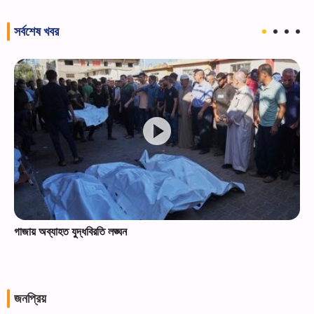
সর্বশেষ খবর
গাজায় অব্যাহত যুদ্ধবিরতি লঙ্ঘন
জনপ্রিয়