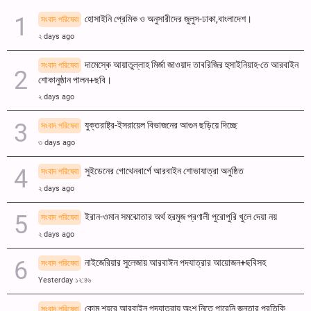
হোসাইনি প্রেমিক ও অনুসারীদের জুলুস-ঢাকা,বাংলাদেশ।
সংবাদ পরিষেবা
২ days ago
দামেস্কে আয়াতুল্লাহ মির্জা জাওয়াদ তাবরিজির হুসাইনিয়াহ-তে আরবাইন
সংবাদ পরিষেবা
শোকানুষ্ঠান পালন+ছবি।
২ days ago
যুক্তরাষ্ট্র-ইসরায়েল বিভাজনের আগুন ছড়িয়ে দিচ্ছে
সংবাদ পরিষেবা
৩ days ago
সুইডেনের গোথেনবার্গে আরবাইন শোভাযাত্রা অনুষ্ঠিত
সংবাদ পরিষেবা
২ days ago
ইরান-ওমান সমঝোতার অর্থ হরমুজ প্রণালী পুরোপুরি খুলে দেয়া নয়
সংবাদ পরিষেবা
২ days ago
নাইজেরিয়ার সুলেজায় আরবাঈন পদযাত্রার আয়োজন+ছবিসহ
সংবাদ পরিষেবা
Yesterday ১২:৪৬
কোম শহরে আরবাইন পদযাত্রায় অংশ নিতে পারেনি জনতার প্রতিকি
সংবাদ পরিষেবা