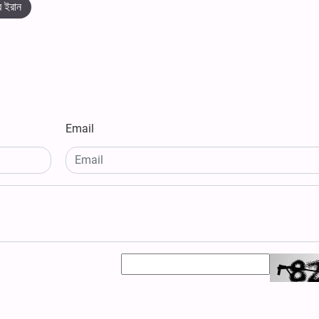
র ইরান
Email