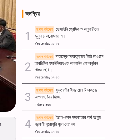
জনপ্রিয়
হোসাইনি প্রেমিক ও অনুসারীদের
সংবাদ পরিষেবা
জুলুস-ঢাকা,বাংলাদেশ।
Yesterday ১৫:০৫
দামেস্কে আয়াতুল্লাহ মির্জা জাওয়াদ
সংবাদ পরিষেবা
তাবরিজির হুসাইনিয়াহ-তে আরবাইন শোকানুষ্ঠান
পালন+ছবি।
Yesterday ১৭:৫৩
যুক্তরাষ্ট্র-ইসরায়েল বিভাজনের
সংবাদ পরিষেবা
আগুন ছড়িয়ে দিচ্ছে
২ days ago
ইরান-ওমান সমঝোতার অর্থ হরমুজ
সংবাদ পরিষেবা
ণ
প্রণালী পুরোপুরি খুলে দেয়া নয়
Yesterday ১৭:৪৬