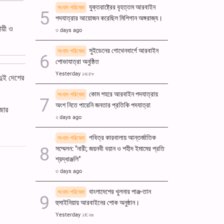
যুক্তরাষ্ট্রের বৃহত্তম আরবাইন
সংবাদ পরিষেবা
পদযাত্রার আয়োজন করেছিল মিশিগান অঙ্গরাজ্য।
ায়ী ও
৩ days ago
সুইডেনের গোথেনবার্গে আরবাইন
সংবাদ পরিষেবা
শোভাযাত্রা অনুষ্ঠিত
Yesterday ১৬:৫৮
দুই দেশের
কোম শহরে আরবাইন পদযাত্রায়
সংবাদ পরিষেবা
অংশ নিতে পারেনি জনতার প্রতিকি পদযাত্রা
জোর
২ days ago
পবিত্র কারবালায় আন্তর্জাতিক
সংবাদ পরিষেবা
সম্মেলন: "নারী; জয়নবী বয়ান ও শহীদ ইমামের প্রতি
শ্রদ্ধাঞ্জলি"
৩ days ago
বাংলাদেশের খুলনার পাঞ্জ-তান
সংবাদ পরিষেবা
হুসাইনিয়ায় আরবাইনের শোক অনুষ্ঠান।
Yesterday ১৪:২৬