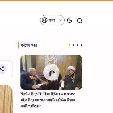
বাংলা
সর্বশেষ খবর
তাবরিজির
খ্রিস্টান চিন্তাবিদ ক্রিস হিউয়ার এবং আহলে
সৌদি তেল ট্যাঙ্কারে
ন পালন+ছবি।
বাইত বিশ্ব সংস্থার মহাসচিবের বৈঠক বিষয়ক
করল ইয়েমেন
একটি প্রতিবেদন।