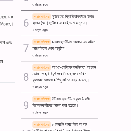
৩ days ago
করেছে এবং
সুইডেনের ক্রিস্টিয়ানস্টাডে ইমাম
সংবাদ পরিষেবা
হাসান (আ.) সেন্টারে আরবাইন শোকানুষ্ঠান।
চালিয়েছে।
২ days ago
ঢাকায় হুসাইনিয়া দালানে আয়োজিত
িযোগ এবং
সংবাদ পরিষেবা
আরবাইনের শোক অনুষ্ঠান।
৩ days ago
টা
আশুরা-কেন্দ্রিক মানসিকতা ‘আয়রন
সংবাদ পরিষেবা
ডোম’-কে চূর্ণ-বিচূর্ণ করে দিয়েছে এবং মার্কিন
যুদ্ধজাহাজগুলোকে পিছু হাটতে বাধ্য করেছে।
৩ days ago
ইউএস ক্যাপিটলে যুদ্ধবিরোধী
সংবাদ পরিষেবা
বিক্ষোভকারীদের আটক করা হয়েছে।
২ days ago
খোসরাভি বর্ডার দিয়ে আগত
সংবাদ পরিষেবা
‘সাইয়্যিদুশ-শুহাদা’ (আ.)-এর যিয়ারতকারীদের