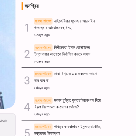
জনপ্রিয়
নাইজেরিয়ার সুলেজায় আরবাঈন
সংবাদ পরিষেবা
পদযাত্রার আয়োজন+ছবিসহ
৩ days ago
নিপীড়করা ইমাম হোসাইনের
সংবাদ পরিষেবা
চিন্তাধারার আলোকে নির্বাপিত করতে অক্ষম।
৩ days ago
সারা বিশ্বকে এক করলেও কোনো
সংবাদ পরিষেবা
লাভ হবে না
২ days ago
মক্কা চুক্তি: যুক্তরাষ্ট্রকে বাদ দিয়ে
সংবাদ পরিষেবা
বিকল্প নিরাপত্তা কাঠামোর খোঁজে?
২ days ago
ড়ানোর
পবিত্র কারবালায় বাইনুল-হারামাইন,
সংবাদ পরিষেবা
ভক্তদের মিলনস্থল