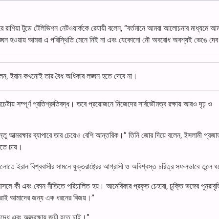
রে রাশিয়া টুডে টেলিভিশন নেটওয়ার্ককে রেযায়ী বলেন, “বর্তমানে আমরা আলোচনার মাধ্যমে আ
লঙ্ঘন হওয়ায় আমরা এ পরিস্থিতি মেনে নিই না এবং যেকোনো নৌ অবরোধ অবশ্যই ভেঙে দে
বলেন, ইরান কখনোই তার বৈধ অধিকার লঙ্ঘন হতে দেবে না।
টায় সম্পূর্ণ প্রতিশ্রুতিবদ্ধ। তবে প্রয়োজনে নিজেদের সার্বভৌমত্ব রক্ষায় আরও দৃঢ় ও
্তু আত্মরক্ষার ব্যাপারে তার চেয়েও বেশি আন্তরিক।” তিনি জোর দিয়ে বলেন, ইসলামী প্রজাতন
করতে চায়।
ুলোতে ইরান বিশ্ববাসীর সামনে যুক্তরাষ্ট্রের আগ্রাসী ও অবিশ্বস্ত চরিত্র সফলভাবে তুলে 
লে কী এবং কোন নীতিতে পরিচালিত হয়। আমেরিকার প্রকৃত চেহারা, চুক্তি ভঙ্গের পুনরাবৃত
 করাই আমাদের জন্য এক ধরনের বিজয়।”
ধে এবং আত্মরক্ষায় জয়ী হতে চাই।”