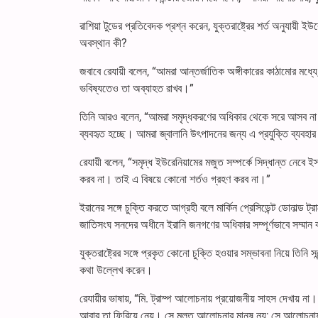
রাশিয়া টুডের প্রতিবেদক প্রশ্ন করেন, যুক্তরাষ্ট্রের শর্ত অনুযায়ী 
অবস্থান কী?
জবাবে রেযায়ী বলেন, “আমরা আন্তর্জাতিক অঙ্গীকারের কাঠামোর মধ্যে,
ভবিষ্যতেও তা অব্যাহত রাখব।”
তিনি আরও বলেন, “আমরা সমৃদ্ধকরণের অধিকার থেকে সরে আসব না। এটি
ব্যবহৃত হচ্ছে। আমরা জ্বালানি উৎপাদনের জন্য এ প্রযুক্তি ব্যবহ
রেযায়ী বলেন, “সমৃদ্ধ ইউরেনিয়ামের মজুত সম্পর্কে সিদ্ধান্ত নেবে
করব না। তাই এ বিষয়ে কোনো শর্তও গ্রহণ করব না।”
ইরানের সঙ্গে চুক্তি করতে আগ্রহী বলে মার্কিন প্রেসিডেন্ট ডোনাল্ড 
জাতিসংঘ সনদের অধীনে ইরানি জনগণের অধিকার সম্পূর্ণভাবে সম্মান
যুক্তরাষ্ট্রের সঙ্গে প্রকৃত কোনো চুক্তি হওয়ার সম্ভাবনা নিয়ে তিন
কথা উল্লেখ করেন।
রেযায়ীর ভাষায়, “মি. ট্রাম্প আলোচনায় প্রয়োজনীয় সাহস দেখ
আবার তা ফিরিয়ে নেয়। সে মূলত আলোচনার মানুষ নয়; সে আলোচনায