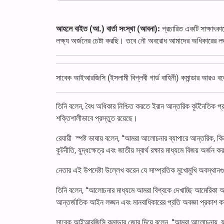
আহলে বাইত (আ.) বার্তা সংস্থা (আবনা):
প্রচারিত একটি সাক্ষাৎকা
লক্ষ্য অর্জনের চেষ্টা করছি। তবে নৌ অবরোধ আমাদের অধিকারের 
সাবেক আইআরজিসি (ইসলামী বিপ্লবী গার্ড বাহিনী) কমান্ডার আরও 
তিনি বলেন, বৈধ অধিকার নিশ্চিত করতে ইরান আন্তরিক কূটনৈতিক প্রচেষ্
শক্তিশালীভাবে প্রস্তুত রয়েছে।
রেযায়ী স্পষ্ট ভাষায় বলেন, “আমরা আলোচনার ব্যাপারে আন্তরিক, কিন
কূটনীতি, যুদ্ধক্ষেত্র এবং জাতীয় স্বার্থ রক্ষার মাধ্যমে বিজয় অর্জন 
নেতার এই উপদেষ্টা উল্লেখ করেন যে সাম্প্রতিক মুখোমুখি অবস্থানগ
তিনি বলেন, “আলোচনার মাধ্যমে আমরা বিশ্বকে দেখাচ্ছি আমেরিকা আস
আন্তর্জাতিক আইন লঙ্ঘন এবং মানবাধিকারের প্রতি অবজ্ঞা প্রকাশ
সাবেক আইআরজিসি কমান্ডার জোর দিয়ে বলেন, “আমরা আলোচনায়, যুদ্