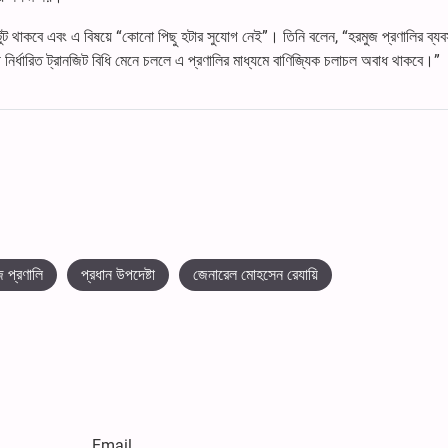
ণ অটুট থাকবে এবং এ বিষয়ে “কোনো পিছু হটার সুযোগ নেই”। তিনি বলেন, “হরমুজ প্রণালির ব্যব
িনী নির্ধারিত ট্রানজিট বিধি মেনে চললে এ প্রণালির মাধ্যমে বাণিজ্যিক চলাচল অবাধ থাকবে।”
জ প্রণালি
প্রধান উপদেষ্টা
জেনারেল মোহসেন রেযায়ি
Email