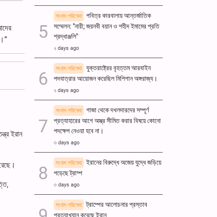
পবিত্র কারবালায় আন্তর্জাতিক
সংবাদ পরিষেবা
সম্মেলন: "নারী; জয়নবী বয়ান ও শহীদ ইমামের প্রতি
মাদের
শ্রদ্ধাঞ্জলি"
ব।”
২ days ago
যুক্তরাষ্ট্রের বৃহত্তম আরবাইন
সংবাদ পরিষেবা
পদযাত্রার আয়োজন করেছিল মিশিগান অঙ্গরাজ্য।
২ days ago
গাজা থেকে দখলদারদের সম্পূর্ণ
সংবাদ পরিষেবা
প্রত্যাহারের আগে অস্ত্র সীমিত করার বিষয়ে কোনো
পদক্ষেপ নেওয়া হবে না।
্ত্র ইরান
৩ days ago
ইরানের বিরুদ্ধে অজেয় যুদ্ধে জড়িয়ে
সংবাদ পরিষেবা
ধরেছে।
পড়েছে ট্রাম্প
্তি,
৩ days ago
ট্রাম্পের আলোচনার প্রস্তাব
সংবাদ পরিষেবা
প্রত্যাখ্যান করেছে ইরান