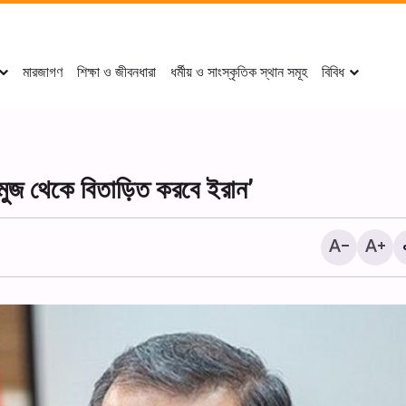
মারজাগণ
শিক্ষা ও জীবনধারা
ধর্মীয় ও সাংস্কৃতিক স্থান সমূহ
বিবিধ
হরমুজ থেকে বিতাড়িত করবে ইরান’
যশোরে ঐতিহাসিক মুড়লী ইমাম বাড়ী পুন
দখলমুক্ত করার দাবিতে মানববন্ধন+