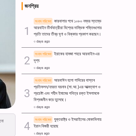
জনপ্রিয়
কারবালার পথে ১০৮০ নম্বর স্তম্ভে
সংবাদ পরিষেবা
আরবাইন তীর্থযাত্রীরা বিশ্বের দাম্ভিক শক্তিগুলোর
প্রতি তাদের তীব্র ঘৃণা ও ধিক্কার প্রকাশ করছেন।
৩ days ago
ইরাকের হামজা শহরে আরবাইন-এর
সংবাদ পরিষেবা
দৃশ্য
৩ days ago
আরবাঈন হলো গাদিরের বাস্তব
সংবাদ পরিষেবা
প্রতিফলন/হযরত যয়নাব (সা.আ.)এর আত্মত্যাগ ও
প্রচেষ্টা এবং শহীদ ইমামের পবিত্র রক্ত ​​ইসলামকে
বিশ্বজনীন করে তুলেছে।
৩ days ago
যুক্তরাষ্ট্র ও ইসরাইলের মোকাবিলায়
সংবাদ পরিষেবা
োনো
ইরান বিজয়ী হয়েছে
২ days ago