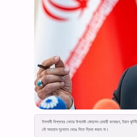
ইসলামী বিপ্লবের নেতার উপদেষ্টা মোহসেন রেযায়ী বলেছেন, ইরান কূটন
নৌ অবরোধ দৃঢ়ভাবে ভেঙে দিতে দ্বিধা করবে না।