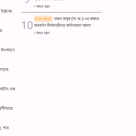
৩ days ago
ে ইরানের
হযরত মাসুমা (সা.আ.)-এর মাজারে
সংবাদ পরিষেবা
আরবাইন তীর্থযাত্রীদের আতিথেয়তা প্রদান
বং
২ days ago
ৎ উৎপাদনে
তান্তর
িক আইন এবং
্ভরশীলতার
, পরে