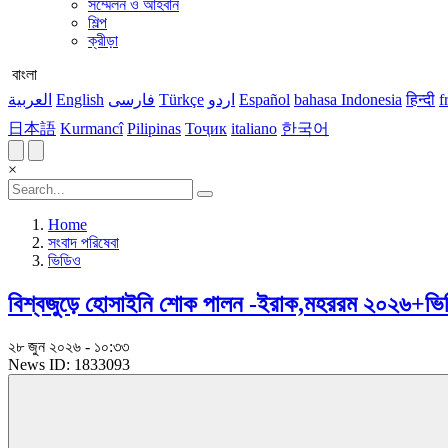
সম্মেলন ও আহবান
শিল্প
ক্রীড়া
বাংলা
العربية
English
فارسی
Türkçe
اردو
Español
bahasa Indonesia
हिन्दी
f
日本語
Kurmancî
Pilipinas
Тоҷик
italiano
한국어
×
Home
সংবাদ পরিষেবা
ভিডিও
বিশ্বজুড়ে হোসাইনি শোক পালন -ইরাক,মহররম ২০২৬+ভি
২৮ জুন ২০২৬ - ১০:৩৩
News ID: 1833093