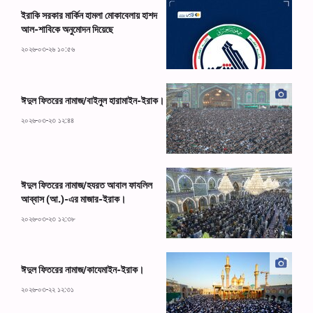
ইরাকি সরকার মার্কিন হামলা মোকাবেলায় হাশদ
আল-শাবিকে অনুমোদন দিয়েছে
২০২৬-০৩-২৬ ১০:৫৬
ঈদুল ফিতরের নামাজ/বাইনুল হারামাইন-ইরাক।
২০২৬-০৩-২৩ ১২:৪৪
ঈদুল ফিতরের নামাজ/হযরত আবাল ফাযলিল
আব্বাস (আ.)-এর মাজার-ইরাক।
২০২৬-০৩-২৩ ১২:৩৮
ঈদুল ফিতরের নামাজ/কাযেমাইন-ইরাক।
২০২৬-০৩-২২ ১২:৩১