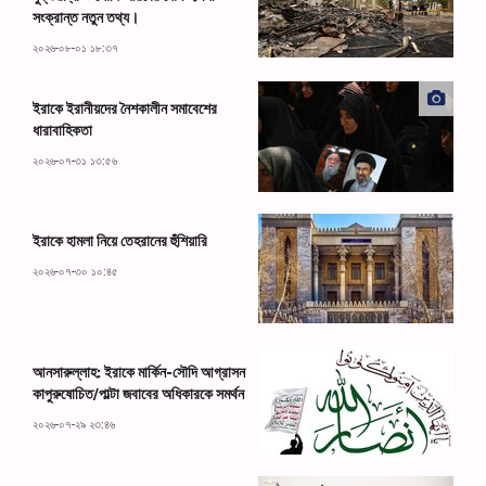
সংক্রান্ত নতুন তথ্য।
২০২৬-০৮-০১ ১৮:৩৭
ইরাকে ইরানীয়দের নৈশকালীন সমাবেশের
ধারাবাহিকতা
২০২৬-০৭-৩১ ১৩:৫৬
ইরাকে হামলা নিয়ে তেহরানের হুঁশিয়ারি
২০২৬-০৭-৩০ ১০:৪৫
আনসারুল্লাহ: ইরাকে মার্কিন-সৌদি আগ্রাসন
কাপুরুষোচিত/পাল্টা জবাবের অধিকারকে সমর্থন
২০২৬-০৭-২৯ ২৩:৪৬