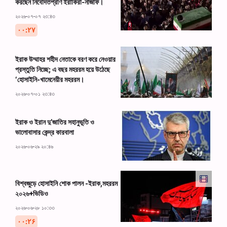
করছেন নিবেদিতপ্রাণ ইরাকিরা-নাজাফ।
২০২৬-০৭-০৭ ২৩:৪৩
۰۰:۲۷
ইরাক উম্মাহর শহীদ নেতাকে বরণ করে নেওয়ার
প্রস্তুতি নিচ্ছে; এ বছর মহররম হয়ে উঠেছে
‘হোসাইনি-খামেনেয়ীর মহররম।
২০২৬-০৭-০১ ২৩:৪৩
ইরাক ও ইরান দু’জাতির সহানুভূতি ও
ভালোবাসার কেন্দ্র কারবালা
২০২৬-০৬-২৯ ২০:৪৬
বিশ্বজুড়ে হোসাইনি শোক পালন -ইরাক,মহররম
২০২৬+ভিডিও
২০২৬-০৬-২৮ ১০:৩৩
۰۰:۲۶