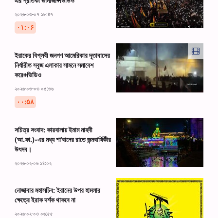
এর প্রতিকী জানাজা+ভিডিও
২০২৬-০৩-০৭ ১৮:৪৭
۰۱:۰۶
ইরাকের বিপ্লবী জনগণ আমেরিকার দূতাবাসের
নির্ধারীত সবুজ এলাকার সামনে সমাবেশ
করে+ভিডিও
২০২৬-০৩-০৩ ০৫:৩৬
۰۰:۵۸
সচিত্র সংবাদ: কারবালায় ইমাম মাহদী
(আ.ফা.)-এর মধ্য শা'বানের রাতে জন্মবার্ষিকীর
উৎসব।
২০২৬-০২-০৬ ১৪:০২
নোজাবার মহাসচিব: ইরানের উপর হামলার
ক্ষেত্রে ইরাক দর্শক থাকবে না
২০২৬-০২-০৩ ০৬:৫৫