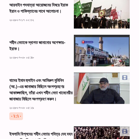
আরবাইন পদযাত্রা আয়োজনের বিষয়ে ইরাক
ইরান ও পাকিস্তানের সাথে আলোচনা।
২০২৬-০৭-১৭ ০০:৩২
শহীদ নেতাকে স্বাগত জানানোর অপেক্ষায়-
ইরাক।
২০২৬-০৭-০৮ ০৫:৪৮
যাদের ইমাম হুসাইন এবং আমিরুল মুমিনিন
(আ.)-এর জানাজার মিছিলে অংশগ্রহণের
আকাঙ্ক্ষাছিল, তাঁরা এখন শহীদ নেতা খামেনেয়ীর
জানাজার মিছিলে অংশগ্রহণ করুন।
২০২৬-০৭-০৮ ০৫:২৯
۰۱:۱۰
ইসলামি বিপ্লবের শহীদ নেতার পবিত্র দেহ বহন