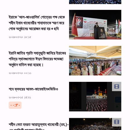
ইরাকে ‘আল-জাওয়ালিম’ গোত্রের পক্ষ থেকে
শহীদ ইমাম খামেনেয়ীর শাহাদাতকে স্মরণ করে
শোক অনুষ্ঠানের আয়োজন করা হয় + ছবি
২০২৬-০৩-২০ ১৮:১৫
ইরানি জাতির প্রতি সহানুভূতি জানিয়ে ইরাকের
পবিত্র স্থানগুলোতে ঈদুল ফিতরের শুভেচ্ছা
অনুষ্ঠান বাতিল করা হয়েছে।
২০২৬-০৩-২০ ০০:১১
শবে ক্বদরের আমল-কাযেমাইন+ভিডিও
২০২৬-০৩-১৫ ১৪:৩১
۰۰:۲۰
শহীদ নেতা হযরত আয়াতুল্লাহ খামেনেয়ী (রহ.)-