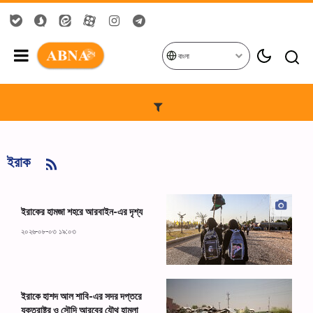
বাংলা
ইরাক
ইরাকের হামজা শহরে আরবাইন-এর দৃশ্য
২০২৬-০৮-০৩ ১৯:০৩
ইরাকে হাশদ আল শাবি-এর সদর দপ্তরে
যুক্তরাষ্ট্র ও সৌদি আরবের যৌথ হামলা