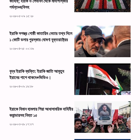
কাহিনী; ইরাক ও লেবানন থেকে মাদাগাস্কার
পর্যন্ত+ছবিসহ
২০২৬-০৫-০৯ ১৫:২৮
ইরাকি সশস্ত্র গোষ্ঠী কাতায়িব নেতার তথ্য দিলে
১ কোটি ডলার পুরস্কার ঘোষণা যুক্তরাষ্ট্রের
২০২৬-০৪-২৫ ০০:৩৬
বৃদ্ধ ইরাকি ব্যক্তি: ইরাকি জাতি আমৃত্যু
ইরানের পাশে থাকবে+ভিডিও।
২০২৬-০৪-০৯ ১৯:৩৮
ইরাকে বিমান হামলায় শিয়া আধাসামরিক বাহিনীর
কমান্ডারসহ নিহত ১৫
২০২৬-০৩-২৯ ১৭:৩৭