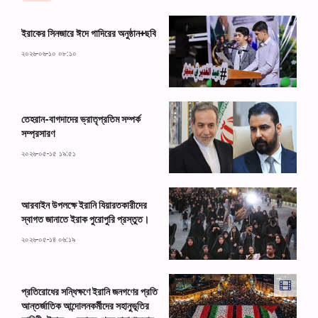
ইরাকের সিনজারে ঈদে গাদিরের অনুষ্ঠান+ছবি
২০২৬-০৬-১০ ০৮:১০
তেহরান-বাগদাদের ভ্রাতৃপ্রতিম সম্পর্ক
সম্প্রসারণ
২০২৬-০৫-১৫ ১৯:৫১
আরবাইন উপলক্ষে ইরানি যিয়ারতকারীদের
স্বাগত জানাতে ইরাক পুরোপুরি প্রস্তুত।
২০২৬-০৫-১৪ ০৬:১৯
প্রতিরোধের সন্ধিক্ষণে ইরানি জনগণের প্রতি
আন্তর্জাতিক আন্দোলনকর্মীদের সহানুভূতির