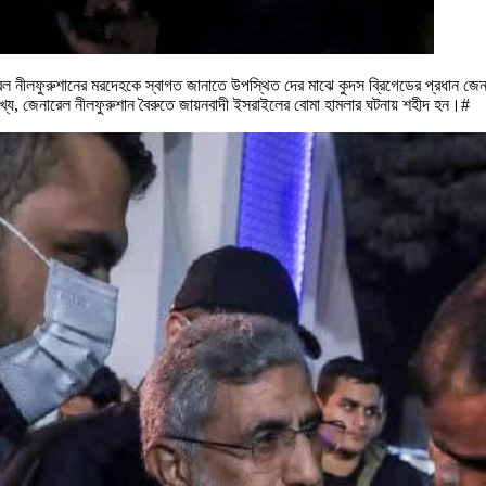
রেল নীলফুরুশানের মরদেহকে স্বাগত জানাতে উপস্থিত দের মাঝে কুদস ব্রিগেডের প্রধান জে
্লেখ্য, জেনারেল নীলফুরুশান বৈরুতে জায়নবাদী ইসরাইলের বোমা হামলার ঘটনায় শহীদ হন।#