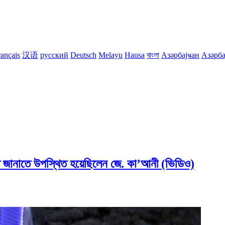
rançais
汉语
русский
Deutsch
Melayu
Hausa
বাংলা
Азәрбајҹан
Азәрба
াগত জানাতে উপস্থিত হয়েছিলেন জে. কা’আনী (ভিডিও)