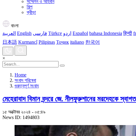
সম্মেলন ও আহবান
শিল্প
ক্রীড়া
বাংলা
العربية
English
فارسی
Türkçe
اردو
Español
bahasa Indonesia
हिन्दी
f
日本語
Kurmancî
Pilipinas
Тоҷик
italiano
한국어
×
Home
সংবাদ পরিষেবা
গুরুত্বপূর্ণ সংবাদ
মেহেরাবাদ বিমান বন্দরে জে. নীলফুরুশানের মরদেহকে স্ব
১৫ অক্টোবর ২০২৪ - ০৫:৪৯
News ID: 1494803