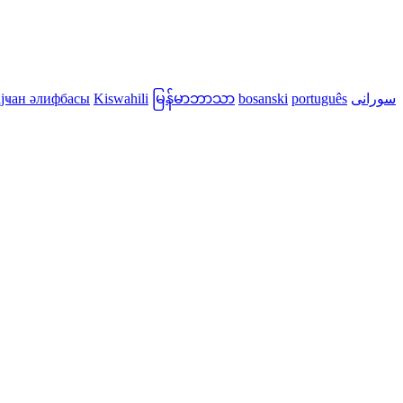
јҹан әлифбасы
Kiswahili
မြန်မာဘာသာ
bosanski
português
سورانی