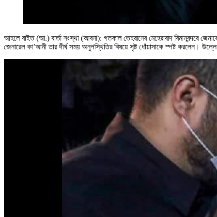
আহলে বাইত (আ.) বার্তা সংস্থা (আবনা): গতকাল তেহরানের মেহেরাবাদ বিমানবন্দরে জেনা
জেনারেল কা’আনী তার দীর্ঘ সময় অনুপস্থিতির বিষয়ে সৃষ্ট ধোঁয়াসাকে স্পষ্ট করলেন। উল