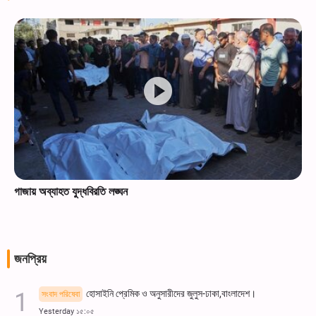
গাজায় অব্যাহত যুদ্ধবিরতি লঙ্ঘন
জনপ্রিয়
হোসাইনি প্রেমিক ও অনুসারীদের জুলুস-ঢাকা,বাংলাদেশ।
সংবাদ পরিষেবা
Yesterday ১৫:০৫