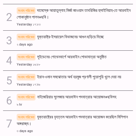
দামেস্কে আয়াতুল্লাহ মির্জা জাওয়াদ তাবরিজির হুসাইনিয়াহ-তে আরবাইন
সংবাদ পরিষেবা
শোকানুষ্ঠান পালন+ছবি।
Yesterday ১৭:৫৩
যুক্তরাষ্ট্র-ইসরায়েল বিভাজনের আগুন ছড়িয়ে দিচ্ছে
সংবাদ পরিষেবা
২ days ago
সুইডেনের গোথেনবার্গে আরবাইন শোভাযাত্রা অনুষ্ঠিত
সংবাদ পরিষেবা
Yesterday ১৬:৫৮
ইরান-ওমান সমঝোতার অর্থ হরমুজ প্রণালী পুরোপুরি খুলে দেয়া নয়
সংবাদ পরিষেবা
Yesterday ১৭:৪৬
নাইজেরিয়ার সুলেজায় আরবাঈন পদযাত্রার আয়োজন+ছবিসহ
সংবাদ পরিষেবা
৯ hr
যুক্তরাষ্ট্রের বৃহত্তম আরবাইন পদযাত্রার আয়োজন করেছিল মিশিগান
সংবাদ পরিষেবা
অঙ্গরাজ্য।
৩ days ago