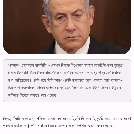
পার্সটুডে- লেবাননের রাজনীতি ও কৌশল বিষয়ক বিশ্লেষক তালাল আতরিসি গাজা যুদ্ধের
বিষয়ে ইহুদিবাদী ইসরাইলের রাজনৈতিক ও সামরিক কর্মকর্তাদের মধ্যে তীব্র মতবিরোধের
কথা জানিয়েছেন। একই সঙ্গে তিনি আরও একটি বাস্তবতা তুলে ধরেছেন, আর তাহলো-
ইহুদিবাদী দখলদারেরা তাদের অপকর্মকে ন্যায্যতা দিতে সব সময় 'ইহুদি বিদ্বেষ' ইস্যুকে
হাতিয়ার হিসেবে ব্যবহার করে এসেছে।
কিন্তু তিনি বলেছেন, পশ্চিমা জনমতের মধ্যে ইহুদি-বিদ্বেষ ইস্যুটি আর আগের মতো
প্রভাব রাখছে না। পশ্চিমারা এ বিষয়ে আগের মতো স্পর্শকাতরতা দেখাচ্ছে না।