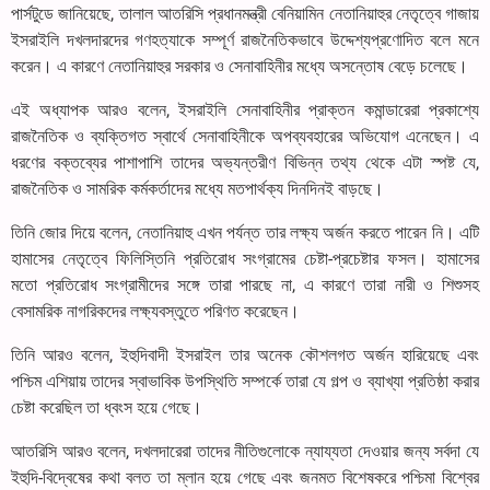
পার্সটুডে জানিয়েছে, তালাল আতরিসি প্রধানমন্ত্রী বেনিয়ামিন নেতানিয়াহুর নেতৃত্বে গাজায়
ইসরাইলি দখলদারদের গণহত্যাকে সম্পূর্ণ রাজনৈতিকভাবে উদ্দেশ্যপ্রণোদিত বলে মনে
করেন। এ কারণে নেতানিয়াহুর সরকার ও সেনাবাহিনীর মধ্যে অসন্তোষ বেড়ে চলেছে।
এই অধ্যাপক আরও বলেন, ইসরাইলি সেনাবাহিনীর প্রাক্তন কমান্ডারেরা প্রকাশ্যে
রাজনৈতিক ও ব্যক্তিগত স্বার্থে সেনাবাহিনীকে অপব্যবহারের অভিযোগ এনেছেন। এ
ধরণের বক্তব্যের পাশাপাশি তাদের অভ্যন্তরীণ বিভিন্ন তথ্য থেকে এটা স্পষ্ট যে,
রাজনৈতিক ও সামরিক কর্মকর্তাদের মধ্যে মতপার্থক্য দিনদিনই বাড়ছে।
তিনি জোর দিয়ে বলেন, নেতানিয়াহু এখন পর্যন্ত তার লক্ষ্য অর্জন করতে পারেন নি। এটি
হামাসের নেতৃত্বে ফিলিস্তিনি প্রতিরোধ সংগ্রামের চেষ্টা-প্রচেষ্টার ফসল। হামাসের
মতো প্রতিরোধ সংগ্রামীদের সঙ্গে তারা পারছে না, এ কারণে তারা নারী ও শিশুসহ
বেসামরিক নাগরিকদের লক্ষ্যবস্তুতে পরিণত করেছেন।
তিনি আরও বলেন, ইহুদিবাদী ইসরাইল তার অনেক কৌশলগত অর্জন হারিয়েছে এবং
পশ্চিম এশিয়ায় তাদের স্বাভাবিক উপস্থিতি সম্পর্কে তারা যে গল্প ও ব্যাখ্যা প্রতিষ্ঠা করার
চেষ্টা করেছিল তা ধ্বংস হয়ে গেছে।
আতরিসি আরও বলেন, দখলদারেরা তাদের নীতিগুলোকে ন্যায্যতা দেওয়ার জন্য সর্বদা যে
ইহুদি-বিদ্বেষের কথা বলত তা ম্লান হয়ে গেছে এবং জনমত বিশেষকরে পশ্চিমা বিশ্বের