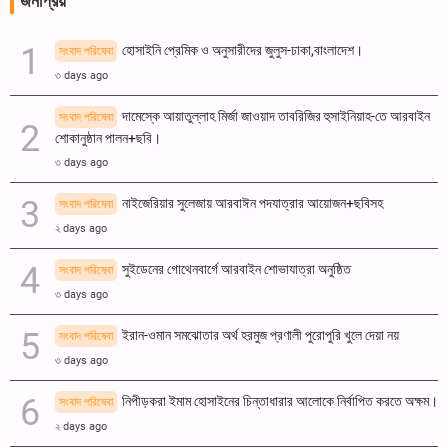
জনপ্রিয়
হোসাইনি প্রেমিক ও অনুসারীদের জুলুস-ঢাকা,বাংলাদেশ।
সংবাদ পরিষেবা
৩ days ago
দামেস্কে আয়াতুল্লাহ মির্জা জাওয়াদ তাবরিজির হুসাইনিয়াহ-তে আরবাইন
সংবাদ পরিষেবা
শোকানুষ্ঠান পালন+ছবি।
৩ days ago
নাইজেরিয়ার সুলেজায় আরবাঈন পদযাত্রার আয়োজন+ছবিসহ
সংবাদ পরিষেবা
২ days ago
সুইডেনের গোথেনবার্গে আরবাইন শোভাযাত্রা অনুষ্ঠিত
সংবাদ পরিষেবা
৩ days ago
ইরান-ওমান সমঝোতার অর্থ হরমুজ প্রণালী পুরোপুরি খুলে দেয়া নয়
সংবাদ পরিষেবা
৩ days ago
নিপীড়করা ইমাম হোসাইনের চিন্তাধারার আলোকে নির্বাপিত করতে অক্ষম।
সংবাদ পরিষেবা
২ days ago