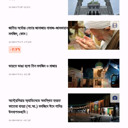
২০২৬-০৭-১৪ ২২:৫২
জাতির সর্বোচ্চ নেতার জানাজার নামাজ-জামকারান
মসজিদ, কোম।
২০২৬-০৭-০৭ ০৭:৫৫
۰۲:۲۹
ভারতে ভাঙা হলো তিন মসজিদ ও মাজার
২০২৬-০৭-০১ ২২:২৪
অস্ট্রেলিয়ার অ্যাডিলেডে অবস্থিত হযরত
ফাতেমা যাহরা (সা.আ.) মসজিদে ঈদে গাদির
উদযাপন+ছবি।
২০২৬-০৬-১০ ০৮:১৫