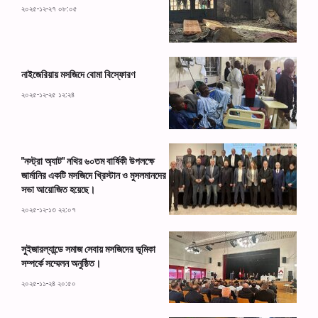
২০২৫-১২-২৭ ০৮:০৫
নাইজেরিয়ায় মসজিদে বোমা বিস্ফোরণ
২০২৫-১২-২৫ ১২:২৪
"নস্ট্রা অ্যাট" নথির ৬০তম বার্ষিকী উপলক্ষে
জার্মানির একটি মসজিদে খ্রিস্টান ও মুসলমানদের
সভা আয়োজিত হয়েছে।
২০২৫-১২-১৩ ২২:০৭
সুইজারল্যান্ডে সমাজ সেবায় মসজিদের ভূমিকা
সম্পর্কে সম্মেলন অনুষ্ঠিত।
২০২৫-১১-২৪ ২০:৫০