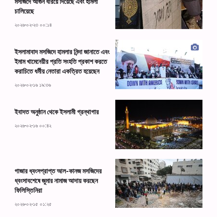
মসজিদে আগুন ধরিয়ে দিয়েছে এবং হামলা
চালিয়েছে
২০২৬-০২-২৩ ০০:১৪
ইসলামাবাদ মসজিদে হামলার নিন্দা জানাতে এবং
ইমাম খামেনেয়ীর প্রতি সংহতি প্রকাশ করতে
করাচিতে ধর্মীয় নেতারা একত্রিত হয়েছেন
২০২৬-০২-১৬ ১৯:৩৬
ইবাদত অনুষ্ঠান থেকে ইসলামী গ্রন্থাগার
২০২৬-০২-১৬ ০০:৪২
গাজার ধ্বংসপ্রাপ্ত আল-কানজ মসজিদের
ধ্বংসাবশেষে জুমার নামাজ আদায় করছেন
ফিলিস্তিনিরা
২০২৬-০২-১৫ ০১:২৫