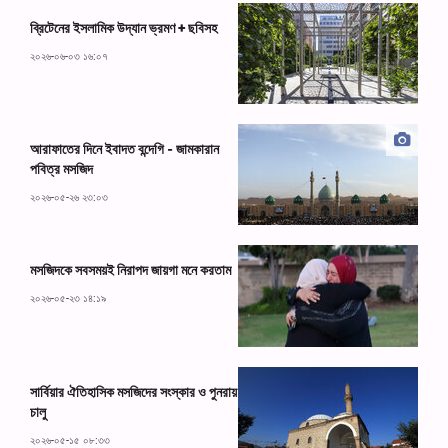
ব্রিটেনের ইসলামিক উদ্যান ভ্রমণ + ছবিসহ
২০২৬-০৬-০৩ ১৬:০৭
আরাফাতের দিনে ইবাদত বন্দেগি - জামকারান
পবিত্র মসজিদ
২০২৬-০৫-২৬ ২৩:০৩
মসজিদকে সবসময়ই নিরাপদ জায়গা মনে করতাম
২০২৬-০৫-২৩ ১৪:১৯
সার্বিয়ার ঐতিহাসিক মসজিদের সংস্কার ও পুনরায়
চালু
২০২৬-০৫-১৫ ০৮:৩৩