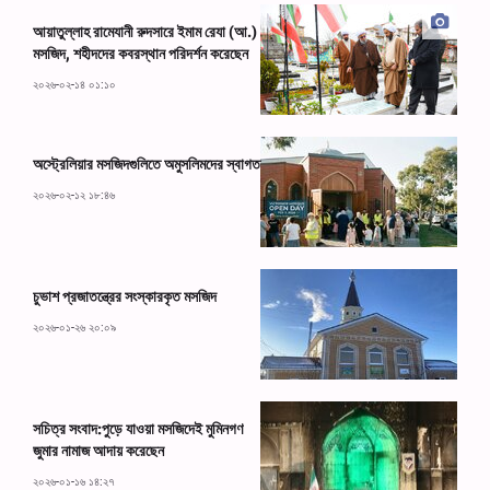
আয়াতুল্লাহ রামেযানী রুদসারে ইমাম রেযা (আ.)
মসজিদ, শহীদদের কবরস্থান পরিদর্শন করেছেন
২০২৬-০২-১৪ ০১:১০
অস্ট্রেলিয়ার মসজিদগুলিতে অমুসলিমদের স্বাগত
২০২৬-০২-১২ ১৮:৪৬
চুভাশ প্রজাতন্ত্রের সংস্কারকৃত মসজিদ
২০২৬-০১-২৬ ২০:০৯
সচিত্র সংবাদ:পুড়ে যাওয়া মসজিদেই মুমিনগণ
জুমার নামাজ আদায় করেছেন
২০২৬-০১-১৬ ১৪:২৭