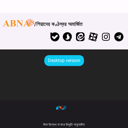
শিয়াদের কণ্ঠস্বর অমার্জিত
Desktop version
উৎস উল্লেখ না করে উদ্ধৃতি অনুমোদিত