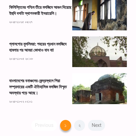
ফিলিস্তিনের পশ্চিম তীরে মসজিদে আগুন দিয়েছে
ইহুদি বসতি স্থাপনকারী ইসরায়েলি।
২০২৫-১১-১৫ ০৬:২৭
গ্লাসগোর মুসলিমরা: শহরের প্রধান মসজিদে
হামলার পর আমরা কোথাও যাব না!
২০২৫-১১-০৫ ২০:০৮
বাংলাদেশের বনাঞ্চলের কেন্দ্রস্থলে শিয়া
সম্প্রদায়ের একটি ঐতিহাসিক মসজিদ বিস্মৃত
অবস্থায় পড়ে আছে।
২০২৫-১১-০২ ০২:০১
Previous
১
২
Next