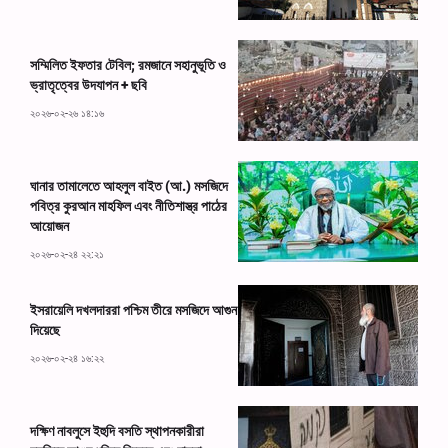
সম্মিলিত ইফতার টেবিল; রমজানে সহানুভূতি ও
ভ্রাতৃত্বের উদযাপন + ছবি
২০২৬-০২-২৬ ১৪:১৬
ঘানার তামালেতে আহলুল বাইত (আ.) মসজিদে
পবিত্র কুরআন মাহফিল এবং নীতিশাস্ত্র পাঠের
আয়োজন
২০২৬-০২-২৪ ২২:২১
ইসরায়েলি দখলদাররা পশ্চিম তীরে মসজিদে আগুন
দিয়েছে
২০২৬-০২-২৪ ১৬:২২
দক্ষিণ নাবলুসে ইহুদি বসতি স্থাপনকারীরা