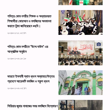
পবিত্র কোম নগরীর শিক্ষক ও অধ্যায়নরত
শিক্ষার্থীরা কোরআন ও মসজিদের অবমাননা
করাতে নিন্দা জানিয়েছেন +ছবি।
২০২৬-০১-১২ ০৫:৪৭
পবিত্র কোম নগরীতে "উম্মে দাউদ" এর
আধ্যাত্মিক অনুষ্ঠান
২০২৬-০১-০৬ ১৮:১৮
ভারতে ইসলামী স্থান ধ্বংস অব্যাহত/উত্তর
প্রদেশে আরেকটি মসজিদ ও স্কুল ধ্বংস
২০২৬-০১-০৬ ০৫:৪৭
সিরিয়ায় জুমার নামাজের সময় মসজিদে বিস্ফোরণ