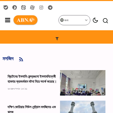
বাংলা
মসজিদ
ব্রিটেনের ইসলামি কেন্দ্রগুলো ইসলামবিদ্বেষী
হামলার ক্রমবর্ধমান ঘটনা নিয়ে সতর্ক করেছে।
২০২৬-০৭-৩০ ১০:২১
দক্ষিণ কোরিয়ার সিউল সেন্ট্রাল মসজিদের এক
ঝলক