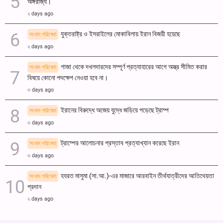
অঙ্গরাজ্য।
২ days ago
যুক্তরাষ্ট্র ও ইসরাইলের মোকাবিলায় ইরান বিজয়ী হয়েছে
সংবাদ পরিষেবা
২ days ago
গাজা থেকে দখলদারদের সম্পূর্ণ প্রত্যাহারের আগে অস্ত্র সীমিত করার
সংবাদ পরিষেবা
বিষয়ে কোনো পদক্ষেপ নেওয়া হবে না।
৩ days ago
ইরানের বিরুদ্ধে অজেয় যুদ্ধে জড়িয়ে পড়েছে ট্রাম্প
সংবাদ পরিষেবা
৩ days ago
ট্রাম্পের আলোচনার প্রস্তাব প্রত্যাখ্যান করেছে ইরান
সংবাদ পরিষেবা
৩ days ago
হযরত মাসুমা (সা.আ.)-এর মাজারে আরবাইন তীর্থযাত্রীদের আতিথেয়তা
সংবাদ পরিষেবা
প্রদান
২ days ago