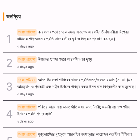
জনপ্রিয়
কারবালার পথে ১০৮০ নম্বর স্তম্ভে আরবাইন তীর্থযাত্রীরা বিশ্বের
সংবাদ পরিষেবা
দাম্ভিক শক্তিগুলোর প্রতি তাদের তীব্র ঘৃণা ও ধিক্কার প্রকাশ করছেন।
৩ days ago
ইরাকের হামজা শহরে আরবাইন-এর দৃশ্য
সংবাদ পরিষেবা
৩ days ago
আরবাঈন হলো গাদিরের বাস্তব প্রতিফলন/হযরত যয়নাব (সা.আ.)এর
সংবাদ পরিষেবা
আত্মত্যাগ ও প্রচেষ্টা এবং শহীদ ইমামের পবিত্র রক্ত ​​ইসলামকে বিশ্বজনীন করে তুলেছে।
৩ days ago
পবিত্র কারবালায় আন্তর্জাতিক সম্মেলন: "নারী; জয়নবী বয়ান ও শহীদ
সংবাদ পরিষেবা
ইমামের প্রতি শ্রদ্ধাঞ্জলি"
২ days ago
যুক্তরাষ্ট্রের বৃহত্তম আরবাইন পদযাত্রার আয়োজন করেছিল মিশিগান
সংবাদ পরিষেবা