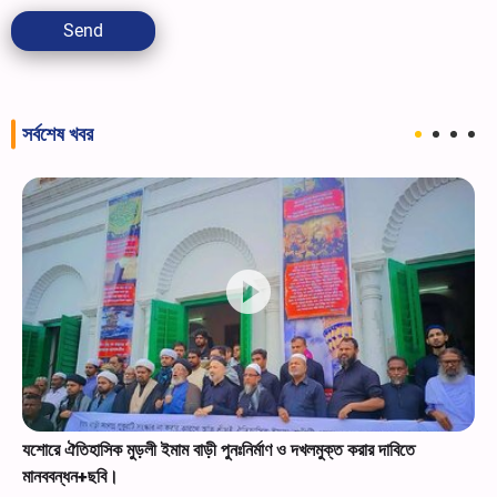
Send
সর্বশেষ খবর
যশোরে ঐতিহাসিক মুড়লী ইমাম বাড়ী পুনঃনির্মাণ ও দখলমুক্ত করার দাবিতে
মানববন্ধন+ছবি।