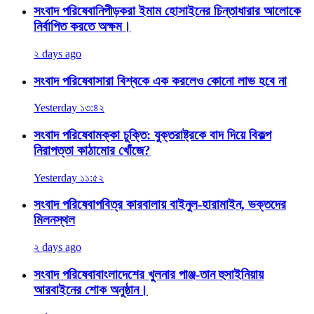
সংবাদ পরিষেবা
নিপীড়করা ইমাম হোসাইনের চিন্তাধারার আলোকে
নির্বাপিত করতে অক্ষম।
২ days ago
সংবাদ পরিষেবা
সারা বিশ্বকে এক করলেও কোনো লাভ হবে না
Yesterday ১৩:৪২
সংবাদ পরিষেবা
মক্কা চুক্তি: যুক্তরাষ্ট্রকে বাদ দিয়ে বিকল্প
নিরাপত্তা কাঠামোর খোঁজে?
Yesterday ১১:৫২
সংবাদ পরিষেবা
পবিত্র কারবালায় বাইনুল-হারামাইন, ভক্তদের
মিলনস্থল
২ days ago
সংবাদ পরিষেবা
বাংলাদেশের খুলনার পাঞ্জ-তান হুসাইনিয়ায়
আরবাইনের শোক অনুষ্ঠান।