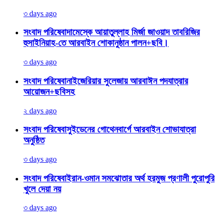
৩ days ago
সংবাদ পরিষেবা
দামেস্কে আয়াতুল্লাহ মির্জা জাওয়াদ তাবরিজির
হুসাইনিয়াহ-তে আরবাইন শোকানুষ্ঠান পালন+ছবি।
৩ days ago
সংবাদ পরিষেবা
নাইজেরিয়ার সুলেজায় আরবাঈন পদযাত্রার
আয়োজন+ছবিসহ
২ days ago
সংবাদ পরিষেবা
সুইডেনের গোথেনবার্গে আরবাইন শোভাযাত্রা
অনুষ্ঠিত
৩ days ago
সংবাদ পরিষেবা
ইরান-ওমান সমঝোতার অর্থ হরমুজ প্রণালী পুরোপুরি
খুলে দেয়া নয়
৩ days ago