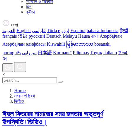
সম্মেলন ও আহবান
শিল্প
ক্রীড়া
বাংলা
العربية
English
فارسی
Türkçe
اردو
Español
bahasa Indonesia
हिन्दी
français
汉语
русский
Deutsch
Melayu
Hausa
বাংলা
Азәрбајҹан
Азәрбајҹан әлифбасы
Kiswahili
မြန်မာဘာသာ
bosanski
português
سورانی
日本語
Kurmancî
Pilipinas
Тоҷик
italiano
한국
어
×
Home
সংবাদ পরিষেবা
ভিডিও
ঈদুল ফিতরের নামাজের সময় জনতার অভূতপূর্ণ
উপস্থিতি+ভিডিও।