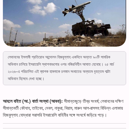
লেবাননের ইসলামী প্রতিরোধ আন্দোলন হিজবুল্লাহ একদিনে অন্তত ৯০টি সামরিক
অভিযান চালিয়ে ইসরায়েলি স্থাপনাগুলোর ওপর নজিরবিহীন আঘাত হেনেছে। ২৫ মার্চ
২০২৬-এ পরিচালিত এই ব্যাপক হামলাকে চলমান সংঘাতের অন্যতম বৃহত্তম পাল্টা
অভিযান হিসেবে দেখা হচ্ছে।
আহলে বাইত (আ.) বার্তা সংস্থা (আবনা):
সীমান্তজুড়ে তীব্র সংঘর্ষ; লেবাননের দক্ষিণ
সীমান্তবর্তী কৌযাহ, তাইবেহ, দেবল, নাকুরা, খিয়াম, মারুন আল-রাসসহ বিভিন্ন এলাকায়
হিজবুল্লাহ যোদ্ধারা সরাসরি ইসরায়েলি বাহিনীর সঙ্গে সংঘর্ষে জড়িয়ে পড়ে।