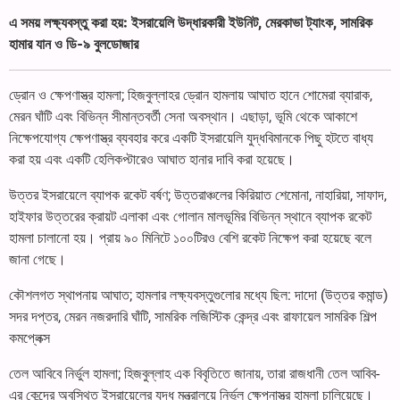
এ সময় লক্ষ্যবস্তু করা হয়: ইসরায়েলি উদ্ধারকারী ইউনিট, মেরকাভা ট্যাংক, সামরিক
হামার যান ও ডি-৯ বুলডোজার
ড্রোন ও ক্ষেপণাস্ত্র হামলা; হিজবুল্লাহর ড্রোন হামলায় আঘাত হানে শোমেরা ব্যারাক,
মেরন ঘাঁটি এবং বিভিন্ন সীমান্তবর্তী সেনা অবস্থান। এছাড়া, ভূমি থেকে আকাশে
নিক্ষেপযোগ্য ক্ষেপণাস্ত্র ব্যবহার করে একটি ইসরায়েলি যুদ্ধবিমানকে পিছু হটতে বাধ্য
করা হয় এবং একটি হেলিকপ্টারেও আঘাত হানার দাবি করা হয়েছে।
উত্তর ইসরায়েলে ব্যাপক রকেট বর্ষণ; উত্তরাঞ্চলের কিরিয়াত শেমোনা, নাহারিয়া, সাফাদ,
হাইফার উত্তরের ক্রায়ট এলাকা এবং গোলান মালভূমির বিভিন্ন স্থানে ব্যাপক রকেট
হামলা চালানো হয়। প্রায় ৯০ মিনিটে ১০০টিরও বেশি রকেট নিক্ষেপ করা হয়েছে বলে
জানা গেছে।
কৌশলগত স্থাপনায় আঘাত; হামলার লক্ষ্যবস্তুগুলোর মধ্যে ছিল: দাদো (উত্তর কমান্ড)
সদর দপ্তর, মেরন নজরদারি ঘাঁটি, সামরিক লজিস্টিক কেন্দ্র এবং রাফায়েল সামরিক শিল্প
কমপ্লেক্স
তেল আবিবে নির্ভুল হামলা; হিজবুল্লাহ এক বিবৃতিতে জানায়, তারা রাজধানী তেল আবিব-
এর কেন্দ্রে অবস্থিত ইসরায়েলের যুদ্ধ মন্ত্রালয়ে নির্ভুল ক্ষেপনাস্ত্র হামলা চালিয়েছে।