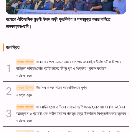
যশোরে ঐতিহাসিক মুড়লী ইমাম বাড়ী পুনঃনির্মাণ ও দখলমুক্ত করার দাবিতে
মানববন্ধন+ছবি।
জনপ্রিয়
কারবালার পথে ১০৮০ নম্বর স্তম্ভে আরবাইন তীর্থযাত্রীরা বিশ্বের
সংবাদ পরিষেবা
দাম্ভিক শক্তিগুলোর প্রতি তাদের তীব্র ঘৃণা ও ধিক্কার প্রকাশ করছেন।
৩ days ago
ইরাকের হামজা শহরে আরবাইন-এর দৃশ্য
সংবাদ পরিষেবা
৩ days ago
আরবাঈন হলো গাদিরের বাস্তব প্রতিফলন/হযরত যয়নাব (সা.আ.)এর
সংবাদ পরিষেবা
আত্মত্যাগ ও প্রচেষ্টা এবং শহীদ ইমামের পবিত্র রক্ত ​​ইসলামকে বিশ্বজনীন করে তুলেছে।
৩ days ago