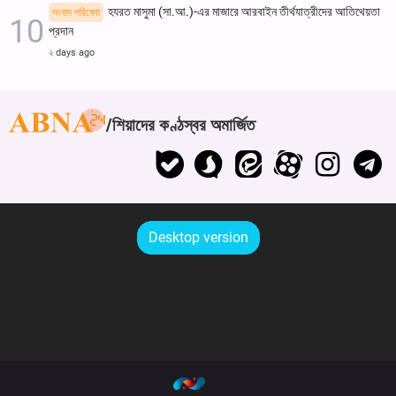
হযরত মাসুমা (সা.আ.)-এর মাজারে আরবাইন তীর্থযাত্রীদের আতিথেয়তা
সংবাদ পরিষেবা
প্রদান
২ days ago
শিয়াদের কণ্ঠস্বর অমার্জিত
Desktop version