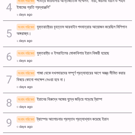
পবিত্র কারবালায় আন্তর্জাতিক সম্মেলন: "নারী; জয়নবী বয়ান ও শহীদ
সংবাদ পরিষেবা
ইমামের প্রতি শ্রদ্ধাঞ্জলি"
২ days ago
যুক্তরাষ্ট্রের বৃহত্তম আরবাইন পদযাত্রার আয়োজন করেছিল মিশিগান
সংবাদ পরিষেবা
অঙ্গরাজ্য।
২ days ago
যুক্তরাষ্ট্র ও ইসরাইলের মোকাবিলায় ইরান বিজয়ী হয়েছে
সংবাদ পরিষেবা
২ days ago
গাজা থেকে দখলদারদের সম্পূর্ণ প্রত্যাহারের আগে অস্ত্র সীমিত করার
সংবাদ পরিষেবা
বিষয়ে কোনো পদক্ষেপ নেওয়া হবে না।
৩ days ago
ইরানের বিরুদ্ধে অজেয় যুদ্ধে জড়িয়ে পড়েছে ট্রাম্প
সংবাদ পরিষেবা
৩ days ago
ট্রাম্পের আলোচনার প্রস্তাব প্রত্যাখ্যান করেছে ইরান
সংবাদ পরিষেবা
৩ days ago