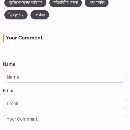
প্রতিশোধমূলক অভিযান
নজিরবিহীন হামলা
তেল আবিব
হিজবুল্লাহ
লেবানন
Your Comment
Name
Email