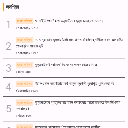
জনপ্রিয়
হোসাইনি প্রেমিক ও অনুসারীদের জুলুস-ঢাকা,বাংলাদেশ।
সংবাদ পরিষেবা
Yesterday ১৫:০৫
দামেস্কে আয়াতুল্লাহ মির্জা জাওয়াদ তাবরিজির হুসাইনিয়াহ-তে আরবাইন
সংবাদ পরিষেবা
শোকানুষ্ঠান পালন+ছবি।
Yesterday ১৭:৫৩
যুক্তরাষ্ট্র-ইসরায়েল বিভাজনের আগুন ছড়িয়ে দিচ্ছে
সংবাদ পরিষেবা
২ days ago
ইরান-ওমান সমঝোতার অর্থ হরমুজ প্রণালী পুরোপুরি খুলে দেয়া নয়
সংবাদ পরিষেবা
Yesterday ১৭:৪৬
যুক্তরাষ্ট্রের বৃহত্তম আরবাইন পদযাত্রার আয়োজন করেছিল মিশিগান
সংবাদ পরিষেবা
অঙ্গরাজ্য।
৩ days ago
সুইডেনের গোথেনবার্গে আরবাইন শোভাযাত্রা অনুষ্ঠিত
সংবাদ পরিষেবা