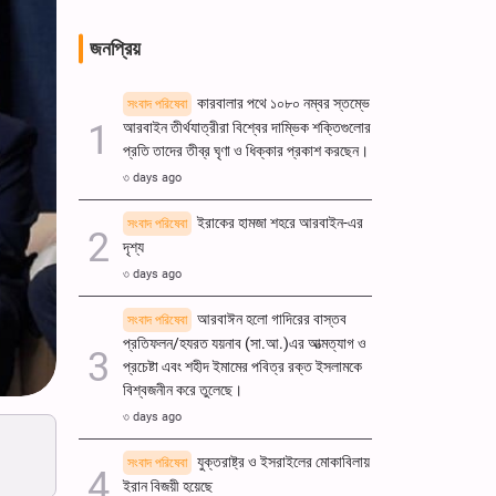
জনপ্রিয়
কারবালার পথে ১০৮০ নম্বর স্তম্ভে
সংবাদ পরিষেবা
আরবাইন তীর্থযাত্রীরা বিশ্বের দাম্ভিক শক্তিগুলোর
প্রতি তাদের তীব্র ঘৃণা ও ধিক্কার প্রকাশ করছেন।
৩ days ago
ইরাকের হামজা শহরে আরবাইন-এর
সংবাদ পরিষেবা
দৃশ্য
৩ days ago
আরবাঈন হলো গাদিরের বাস্তব
সংবাদ পরিষেবা
প্রতিফলন/হযরত যয়নাব (সা.আ.)এর আত্মত্যাগ ও
প্রচেষ্টা এবং শহীদ ইমামের পবিত্র রক্ত ​​ইসলামকে
বিশ্বজনীন করে তুলেছে।
৩ days ago
যুক্তরাষ্ট্র ও ইসরাইলের মোকাবিলায়
সংবাদ পরিষেবা
ইরান বিজয়ী হয়েছে