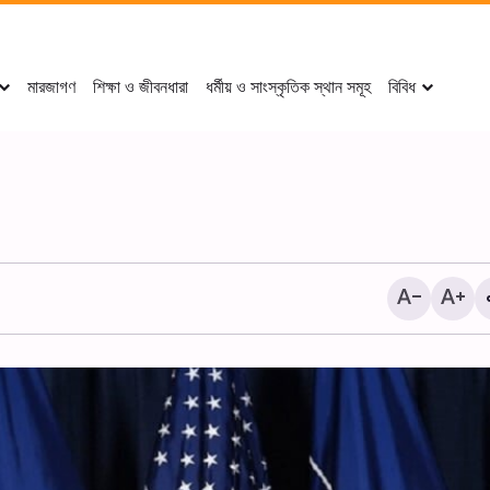
মারজাগণ
শিক্ষা ও জীবনধারা
ধর্মীয় ও সাংস্কৃতিক স্থান সমূহ
বিবিধ
২০ই সফর পবিত্র কারবালার মহান শহী
আরবাঈন (চল্লিশা) উপলক্ষে শোক 
আয়োজন করা হয়।