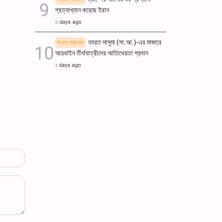
প্রত্যাখ্যান করেছে ইরান
৩ days ago
হযরত মাসুমা (সা.আ.)-এর মাজারে
সংবাদ পরিষেবা
আরবাইন তীর্থযাত্রীদের আতিথেয়তা প্রদান
২ days ago