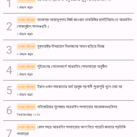
২ days ago
দামেস্কে আয়াতুল্লাহ মির্জা জাওয়াদ তাবরিজির হুসাইনিয়াহ-তে আরবাইন
সংবাদ পরিষেবা
শোকানুষ্ঠান পালন+ছবি।
২ days ago
যুক্তরাষ্ট্র-ইসরায়েল বিভাজনের আগুন ছড়িয়ে দিচ্ছে
সংবাদ পরিষেবা
৩ days ago
সুইডেনের গোথেনবার্গে আরবাইন শোভাযাত্রা অনুষ্ঠিত
সংবাদ পরিষেবা
২ days ago
ইরান-ওমান সমঝোতার অর্থ হরমুজ প্রণালী পুরোপুরি খুলে দেয়া নয়
সংবাদ পরিষেবা
২ days ago
নাইজেরিয়ার সুলেজায় আরবাঈন পদযাত্রার আয়োজন+ছবিসহ
সংবাদ পরিষেবা
Yesterday ১২:৪৬
কোম শহরে আরবাইন পদযাত্রায় অংশ নিতে পারেনি জনতার প্রতিকি
সংবাদ পরিষেবা
পদযাত্রা