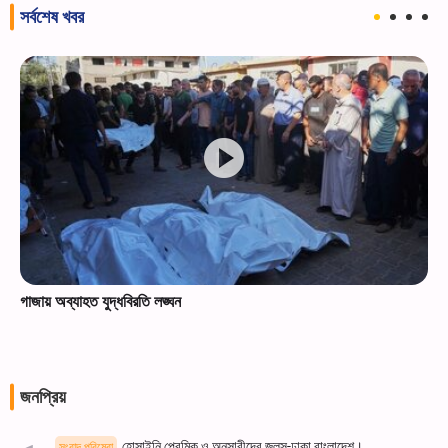
সর্বশেষ খবর
গাজায় অব্যাহত যুদ্ধবিরতি লঙ্ঘন
জনপ্রিয়
হোসাইনি প্রেমিক ও অনুসারীদের জুলুস-ঢাকা,বাংলাদেশ।
সংবাদ পরিষেবা