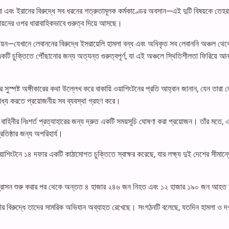
 এবং ইরানের বিরুদ্ধে সব ধরনের শত্রুতামূলক কর্মকাণ্ডের অবসান—এই দুটি বিষয়কে তেহর
ায়নের ওপর ধারাবাহিকভাবে গুরুত্ব দিয়ে আসছে।
তবায়ন—যেখানে লেবাননের বিরুদ্ধে ইসরায়েলি হামলা বন্ধ এবং অধিকৃত সব লেবাননি অঞ্চল থেক
 একটি চুক্তিতে পৌঁছানোর জন্য অত্যন্ত গুরুত্বপূর্ণ, যা এই অঞ্চলে স্থিতিশীলতা ফিরিয়ে আ
ের সুস্পষ্ট অঙ্গীকারের কথা উল্লেখ করে বাকায়ি ওয়াশিংটনের প্রতি আহ্বান জানান, যেন তারা 
ধ্য করতে প্রয়োজনীয় সব ব্যবস্থা গ্রহণ করে।
হিনীর নিঃশর্ত প্রত্যাহারের জন্য দ্রুত একটি সময়সূচি ঘোষণা করা প্রয়োজন। তাঁর মতে, 
রতিষ্ঠার জন্য অপরিহার্য।
াশিংটনে ১৪ দফার একটি কাঠামোগত চুক্তিতে স্বাক্ষর করেছে, যার লক্ষ্য দুই দেশের সীমান্
দফার আগ্রাসন শুরু করার পর থেকে অন্তত ৪ হাজার ২৪৬ জন নিহত এবং ১২ হাজার ১৯০ জন আহত
িনীর বিরুদ্ধে তাদের সামরিক অভিযান অব্যাহত রেখেছে। সংগঠনটি বলেছে, যতদিন হামলা ও দ