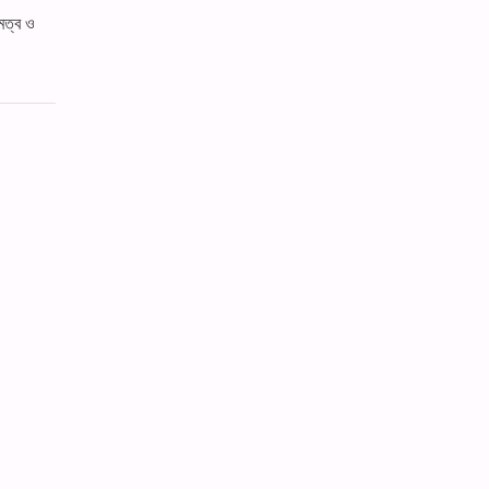
মত্ব ও