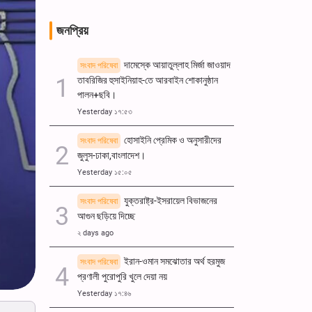
জনপ্রিয়
দামেস্কে আয়াতুল্লাহ মির্জা জাওয়াদ
সংবাদ পরিষেবা
তাবরিজির হুসাইনিয়াহ-তে আরবাইন শোকানুষ্ঠান
পালন+ছবি।
Yesterday ১৭:৫৩
হোসাইনি প্রেমিক ও অনুসারীদের
সংবাদ পরিষেবা
জুলুস-ঢাকা,বাংলাদেশ।
Yesterday ১৫:০৫
যুক্তরাষ্ট্র-ইসরায়েল বিভাজনের
সংবাদ পরিষেবা
আগুন ছড়িয়ে দিচ্ছে
২ days ago
ইরান-ওমান সমঝোতার অর্থ হরমুজ
সংবাদ পরিষেবা
প্রণালী পুরোপুরি খুলে দেয়া নয়
Yesterday ১৭:৪৬