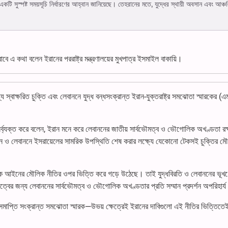
কটি সুস্পষ্ট সময়সূচি নির্ধারণের আহ্বান জানিয়েছে। তেহরানের মতে, যুদ্ধের স্থায়ী অবসান এবং আঞ্চ
বে এ কথা বলেন ইরানের পররাষ্ট্র মন্ত্রণালয়ের মুখপাত্র ইসমাইল বাকায়ি।
্যে স্বাক্ষরিত চুক্তি এবং লেবাননে যুদ্ধ বন্ধসংক্রান্ত ইরান-যুক্তরাষ্ট্র সমঝোতা স্মারকের 
 পুনর্ব্যক্ত করে বলেন, ইরান মনে করে লেবাননের জাতীয় সার্বভৌমত্ব ও ভৌগোলিক অখণ্ডতা রক
বসান ও লেবাননে ইসরায়েলের সামরিক উপস্থিতি শেষ করার লক্ষ্যে যেকোনো টেকসই চুক্তির ম
ক আইনের মৌলিক নীতির ওপর ভিত্তি করে গড়ে উঠেছে। তাই যুদ্ধবিরতি ও লেবাননের ভূখণ
িত্বের জন্য লেবাননের সার্বভৌমত্ব ও ভৌগোলিক অখণ্ডতার প্রতি সম্মান প্রদর্শন অপরিহার্
-সমাপ্তি সংক্রান্ত সমঝোতা স্মারক—উভয় ক্ষেত্রেই ইরানের দাবিগুলো এই নীতির ভিত্তিতে