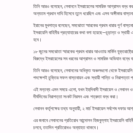
তিনি আরও বলেছেন, লেবাননে ইসরায়েলের সামরিক আগ্রাসন বন্ধ করা
অন্যতম প্রধান দাবি হিসেবে তুলে ধরেছিল এবং এসব অঙ্গীকার বাস্তব
ইরানের মুখপাত্র বলেছেন, সমঝোতা স্মারকের প্রথম ধারার পূর্ণ বাস্
ইসরায়েলি বাহিনীর প্রত্যাহারের কথা বলা হয়েছে—চূড়ান্ত ও স্থায়ী
হবে।
১৮ জুনের সমঝোতা স্মারকের প্রথম ধারার আওতায় মার্কিন যুক্তরাষ্ট্র
বিরুদ্ধে ইসরায়েলের সব ধরনের আগ্রাসন ও সামরিক অভিযান বন্ধে বা
তিনি আরও বলেছেন, লেবাননের অধিকৃত অঞ্চলগুলো থেকে ইসরায়েলি বা
পদক্ষেপই চুক্তির সফল বাস্তবায়ন এবং স্থায়ী শান্তি ও নিরাপত্তা প্
এই মন্তব্য এমন সময়ে এলো, যখন ইহুদিবাদী ইসরায়েল ও লেবানন ওয়
দীর্ঘদিনের নিরাপত্তা সংকট নিরসন এবং শত্রুতা বন্ধ করা।
লেবানন কর্তৃপক্ষের তথ্য অনুযায়ী, ২ মার্চ ইসরায়েল সর্বশেষ 
এর জবাবে লেবাননের প্রতিরোধ আন্দোলন হিজবুল্লাহ ইসরায়েলি বাহ
চলবে, ততদিন প্রতিরোধও অব্যাহত থাকবে।