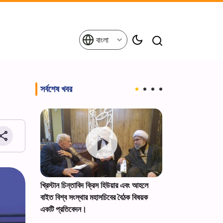
বাংলা
সর্বশেষ খবর
তাবরিজির
খ্রিস্টান চিন্তাবিদ ক্রিস হিউয়ার এবং আহলে
সৌদি তেল ট্যাঙ্কারে
ন পালন+ছবি।
বাইত বিশ্ব সংস্থার মহাসচিবের বৈঠক বিষয়ক
করল ইয়েমেন
একটি প্রতিবেদন।