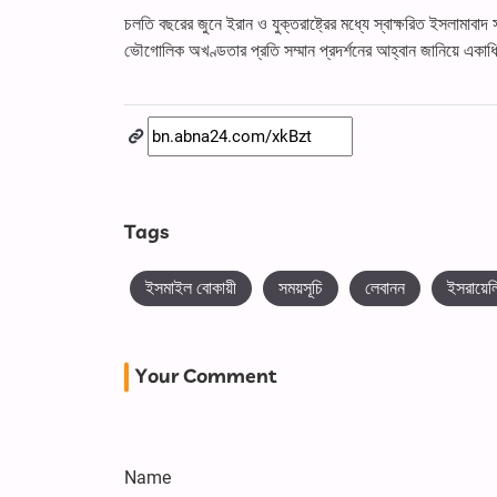
চলতি বছরের জুনে ইরান ও যুক্তরাষ্ট্রের মধ্যে স্বাক্ষরিত ইসলামাব
ভৌগোলিক অখণ্ডতার প্রতি সম্মান প্রদর্শনের আহ্বান জানিয়ে একাধি
Tags
ইসমাইল বোকায়ী
সময়সূচি
লেবানন
ইসরায়েল
Your Comment
Name