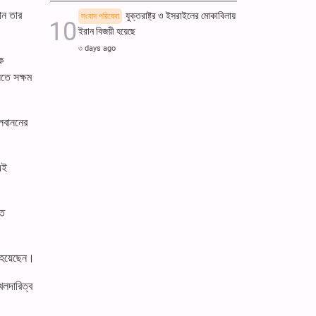
ান তার
যুক্তরাষ্ট্র ও ইসরাইলের মোকাবিলায়
সংবাদ পরিষেবা
ইরান বিজয়ী হয়েছে
৩ days ago
ে
নতে সক্ষম
লেবাননের
এই
তে
 হয়েছেন।
খলদারিত্ব