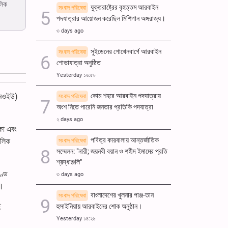
লিক
যুক্তরাষ্ট্রের বৃহত্তম আরবাইন
সংবাদ পরিষেবা
পদযাত্রার আয়োজন করেছিল মিশিগান অঙ্গরাজ্য।
৩ days ago
সুইডেনের গোথেনবার্গে আরবাইন
সংবাদ পরিষেবা
শোভাযাত্রা অনুষ্ঠিত
Yesterday ১৬:৫৮
কোম শহরে আরবাইন পদযাত্রায়
(এমওইউ)
সংবাদ পরিষেবা
অংশ নিতে পারেনি জনতার প্রতিকি পদযাত্রা
২ days ago
্ষা এবং
পবিত্র কারবালায় আন্তর্জাতিক
ৌলিক
সংবাদ পরিষেবা
সম্মেলন: "নারী; জয়নবী বয়ান ও শহীদ ইমামের প্রতি
শ্রদ্ধাঞ্জলি"
্ডে
৩ days ago
য।
বাংলাদেশের খুলনার পাঞ্জ-তান
সংবাদ পরিষেবা
ই
হুসাইনিয়ায় আরবাইনের শোক অনুষ্ঠান।
Yesterday ১৪:২৬