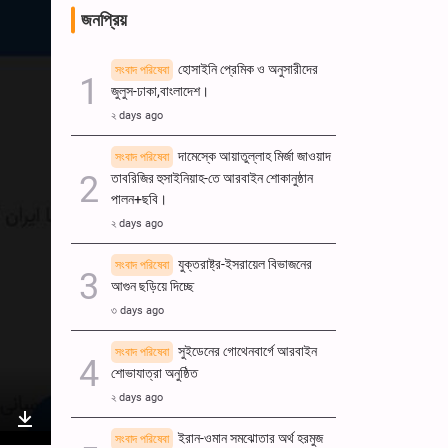
জনপ্রিয়
হোসাইনি প্রেমিক ও অনুসারীদের
সংবাদ পরিষেবা
জুলুস-ঢাকা,বাংলাদেশ।
২ days ago
দামেস্কে আয়াতুল্লাহ মির্জা জাওয়াদ
সংবাদ পরিষেবা
তাবরিজির হুসাইনিয়াহ-তে আরবাইন শোকানুষ্ঠান
পালন+ছবি।
২ days ago
যুক্তরাষ্ট্র-ইসরায়েল বিভাজনের
সংবাদ পরিষেবা
আগুন ছড়িয়ে দিচ্ছে
৩ days ago
সুইডেনের গোথেনবার্গে আরবাইন
সংবাদ পরিষেবা
শোভাযাত্রা অনুষ্ঠিত
২ days ago
ইরান-ওমান সমঝোতার অর্থ হরমুজ
সংবাদ পরিষেবা
nter
Download