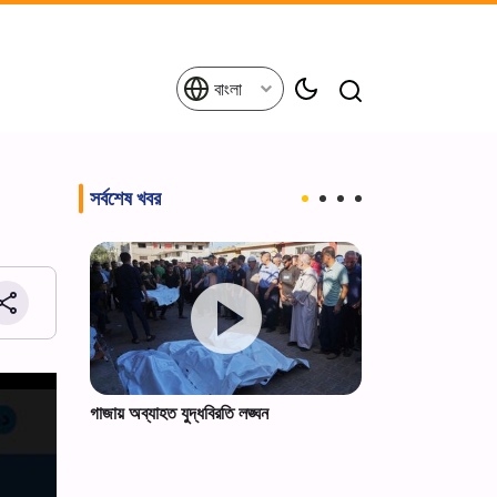
বাংলা
সর্বশেষ খবর
ভক্তদের
গাজায় অব্যাহত যুদ্ধবিরতি লঙ্ঘন
খোসরাভি বর্ডার দিয়
(আ.)-এর যিয়ারতকা