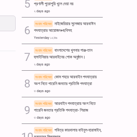
প্রণালী পুরোপুরি খুলে দেয়া নয়
ullscreen
২ days ago
নাইজেরিয়ার সুলেজায় আরবাঈন
সংবাদ পরিষেবা
পদযাত্রার আয়োজন+ছবিসহ
Yesterday ১২:৪৬
বাংলাদেশের খুলনার পাঞ্জ-তান
সংবাদ পরিষেবা
হুসাইনিয়ায় আরবাইনের শোক অনুষ্ঠান।
২ days ago
কোম শহরে আরবাইন পদযাত্রায়
সংবাদ পরিষেবা
অংশ নিতে পারেনি জনতার প্রতিকি পদযাত্রা
৩ days ago
আরবাইন পদযাত্রায় অংশ নিতে
সংবাদ পরিষেবা
পারেনি জনতার প্রতিকি পদযাত্রা- শিরাজ
৩ days ago
পবিত্র কারবালায় বাইনুল-হারামাইন,
সংবাদ পরিষেবা
ভক্তদের মিলনস্থল