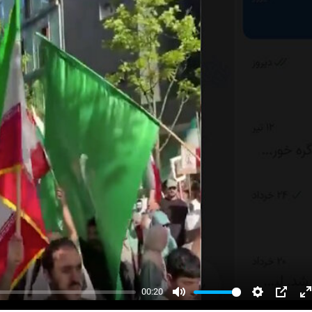
00:20
Mute
Settings
PIP
E