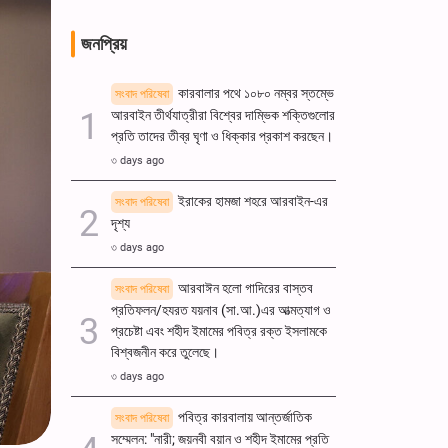
জনপ্রিয়
কারবালার পথে ১০৮০ নম্বর স্তম্ভে
সংবাদ পরিষেবা
আরবাইন তীর্থযাত্রীরা বিশ্বের দাম্ভিক শক্তিগুলোর
প্রতি তাদের তীব্র ঘৃণা ও ধিক্কার প্রকাশ করছেন।
৩ days ago
ইরাকের হামজা শহরে আরবাইন-এর
সংবাদ পরিষেবা
দৃশ্য
৩ days ago
আরবাঈন হলো গাদিরের বাস্তব
সংবাদ পরিষেবা
প্রতিফলন/হযরত যয়নাব (সা.আ.)এর আত্মত্যাগ ও
প্রচেষ্টা এবং শহীদ ইমামের পবিত্র রক্ত ​​ইসলামকে
বিশ্বজনীন করে তুলেছে।
৩ days ago
পবিত্র কারবালায় আন্তর্জাতিক
সংবাদ পরিষেবা
সম্মেলন: "নারী; জয়নবী বয়ান ও শহীদ ইমামের প্রতি