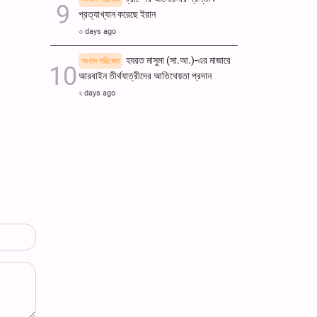
প্রত্যাখ্যান করেছে ইরান
৩ days ago
হযরত মাসুমা (সা.আ.)-এর মাজারে
সংবাদ পরিষেবা
আরবাইন তীর্থযাত্রীদের আতিথেয়তা প্রদান
২ days ago