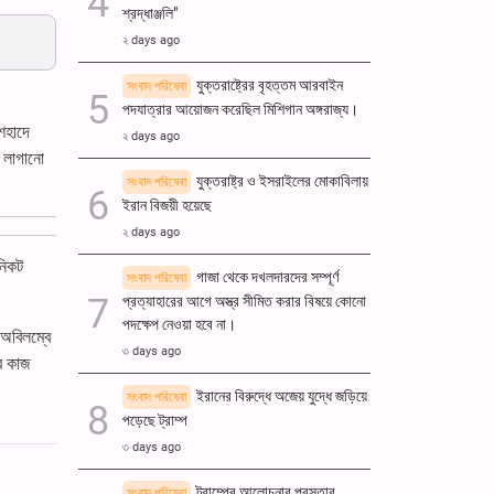
শ্রদ্ধাঞ্জলি"
২ days ago
যুক্তরাষ্ট্রের বৃহত্তম আরবাইন
সংবাদ পরিষেবা
পদযাত্রার আয়োজন করেছিল মিশিগান অঙ্গরাজ্য।
শহাদে
২ days ago
ে লাগানো
যুক্তরাষ্ট্র ও ইসরাইলের মোকাবিলায়
সংবাদ পরিষেবা
ইরান বিজয়ী হয়েছে
২ days ago
নিকট
গাজা থেকে দখলদারদের সম্পূর্ণ
সংবাদ পরিষেবা
প্রত্যাহারের আগে অস্ত্র সীমিত করার বিষয়ে কোনো
পদক্ষেপ নেওয়া হবে না।
 অবিলম্বে
৩ days ago
ের কাজ
ইরানের বিরুদ্ধে অজেয় যুদ্ধে জড়িয়ে
সংবাদ পরিষেবা
পড়েছে ট্রাম্প
৩ days ago
ট্রাম্পের আলোচনার প্রস্তাব
সংবাদ পরিষেবা