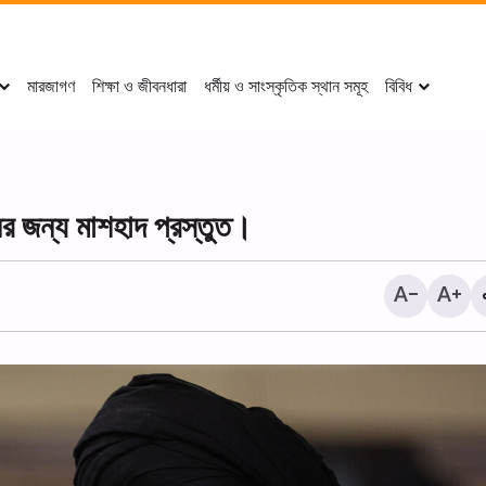
মারজাগণ
শিক্ষা ও জীবনধারা
ধর্মীয় ও সাংস্কৃতিক স্থান সমূহ
বিবিধ
ের জন্য মাশহাদ প্রস্তুত।
২০ই সফর পবিত্র কারবালার মহান শহী
আরবাঈন (চল্লিশা) উপলক্ষে শোক 
আয়োজন করা হয়।