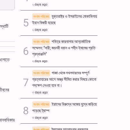
২ days ago
যুক্তরাষ্ট্র ও ইসরাইলের মোকাবিলায়
সংবাদ পরিষেবা
ইরান বিজয়ী হয়েছে
্থাটি
২ days ago
পবিত্র কারবালায় আন্তর্জাতিক
সংবাদ পরিষেবা
সম্মেলন: "নারী; জয়নবী বয়ান ও শহীদ ইমামের প্রতি
শ্রদ্ধাঞ্জলি"
রগুলোতে
২ days ago
গাজা থেকে দখলদারদের সম্পূর্ণ
সংবাদ পরিষেবা
প্রত্যাহারের আগে অস্ত্র সীমিত করার বিষয়ে কোনো
পদক্ষেপ নেওয়া হবে না।
জীবনের
৩ days ago
ইরানের বিরুদ্ধে অজেয় যুদ্ধে জড়িয়ে
সংবাদ পরিষেবা
পড়েছে ট্রাম্প
৩ days ago
মানবাধিকার
ট্রাম্পের আলোচনার প্রস্তাব
সংবাদ পরিষেবা