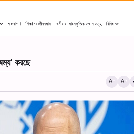
মারজাগণ
শিক্ষা ও জীবনধারা
ধর্মীয় ও সাংস্কৃতিক স্থান সমূহ
বিবিধ
ৈষম্য’ করছে
২০ই সফর পবিত্র কারবালার মহান শহী
আরবাঈন (চল্লিশা) উপলক্ষে শোক 
আয়োজন করা হয়।