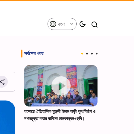
বাংলা
সর্বশেষ খবর
দদের স্মরণে
যশোরে ঐতিহাসিক মুড়লী ইমাম বাড়ী পুনঃনির্মাণ ও
যুক্তরাষ্ট্রের বৃহত
মজলিস
দখলমুক্ত করার দাবিতে মানববন্ধন+ছবি।
আয়োজন করেছিল মিশ