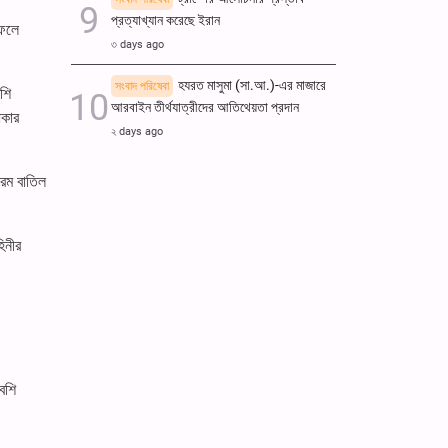
প্রত্যাখ্যান করেছে ইরান
 ফলে
৩ days ago
হযরত মাসুমা (সা.আ.)-এর মাজারে
সংবাদ পরিষেবা
শি
আরবাইন তীর্থযাত্রীদের আতিথেয়তা প্রদান
িকার
২ days ago
্রম বাতিল
িনীর
বেশি