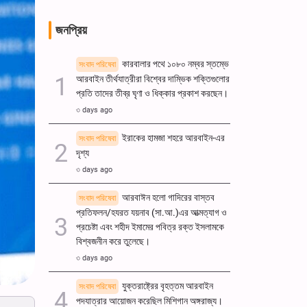
জনপ্রিয়
কারবালার পথে ১০৮০ নম্বর স্তম্ভে
সংবাদ পরিষেবা
আরবাইন তীর্থযাত্রীরা বিশ্বের দাম্ভিক শক্তিগুলোর
প্রতি তাদের তীব্র ঘৃণা ও ধিক্কার প্রকাশ করছেন।
৩ days ago
ইরাকের হামজা শহরে আরবাইন-এর
সংবাদ পরিষেবা
দৃশ্য
৩ days ago
আরবাঈন হলো গাদিরের বাস্তব
সংবাদ পরিষেবা
প্রতিফলন/হযরত যয়নাব (সা.আ.)এর আত্মত্যাগ ও
প্রচেষ্টা এবং শহীদ ইমামের পবিত্র রক্ত ​​ইসলামকে
বিশ্বজনীন করে তুলেছে।
৩ days ago
যুক্তরাষ্ট্রের বৃহত্তম আরবাইন
সংবাদ পরিষেবা
পদযাত্রার আয়োজন করেছিল মিশিগান অঙ্গরাজ্য।