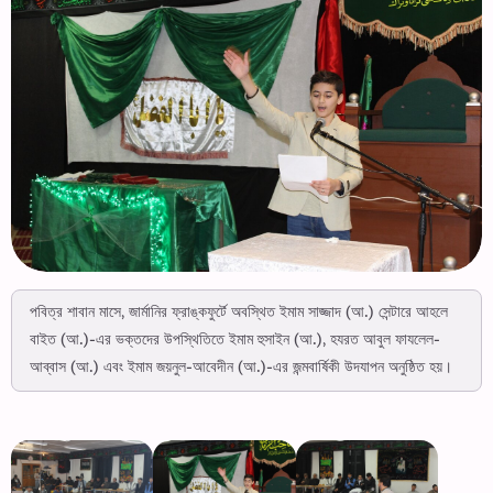
পবিত্র শাবান মাসে, জার্মানির ফ্রাঙ্কফুর্টে অবস্থিত ইমাম সাজ্জাদ (আ.) সেন্টারে আহলে
বাইত (আ.)-এর ভক্তদের উপস্থিতিতে ইমাম হুসাইন (আ.), হযরত আবুল ফাযলেল-
আব্বাস (আ.) এবং ইমাম জয়নুল-আবেদীন (আ.)-এর জন্মবার্ষিকী উদযাপন অনুষ্ঠিত হয়।