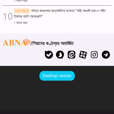
৩ days ago
পবিত্র কারবালায় আন্তর্জাতিক সম্মেলন: "নারী; জয়নবী বয়ান ও শহীদ
সংবাদ পরিষেবা
ইমামের প্রতি শ্রদ্ধাঞ্জলি"
৩ days ago
শিয়াদের কণ্ঠস্বর অমার্জিত
Desktop version