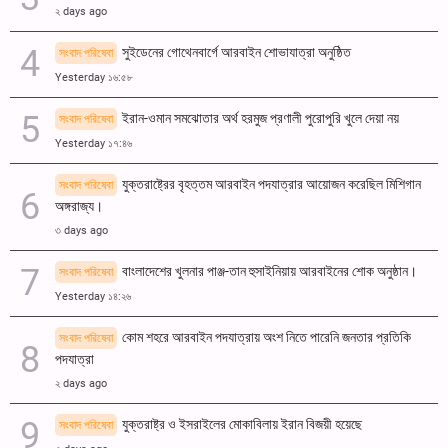
২ days ago
সুইডেনের গোথেনবার্গে আরবাইন শোভাযাত্রা অনুষ্ঠিত
সংবাদ পরিষেবা
Yesterday ১৬:৫৮
ইরান-ওমান সমঝোতার অর্থ হরমুজ প্রণালী পুরোপুরি খুলে দেয়া নয়
সংবাদ পরিষেবা
Yesterday ১৭:৪৬
যুক্তরাষ্ট্রের বৃহত্তম আরবাইন পদযাত্রার আয়োজন করেছিল মিশিগান
সংবাদ পরিষেবা
অঙ্গরাজ্য।
৩ days ago
বাংলাদেশের খুলনার পাঞ্জ-তান হুসাইনিয়ায় আরবাইনের শোক অনুষ্ঠান।
সংবাদ পরিষেবা
Yesterday ১৪:২৬
কোম শহরে আরবাইন পদযাত্রায় অংশ নিতে পারেনি জনতার প্রতিকি
সংবাদ পরিষেবা
পদযাত্রা
২ days ago
যুক্তরাষ্ট্র ও ইসরাইলের মোকাবিলায় ইরান বিজয়ী হয়েছে
সংবাদ পরিষেবা