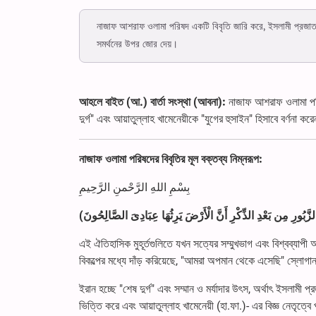
নাজাফ আশরাফ ওলামা পরিষদ একটি বিবৃতি জারি করে, ইসলামী প্রজাতন্ত্র
সমর্থনের উপর জোর দেয়।
আহলে বাইত (আ.) বার্তা সংস্থা (আবনা):
নাজাফ আশরাফ ওলামা পরিষ
দুর্গ" এবং আয়াতুল্লাহ খামেনেয়ীকে "যুগের হুসাইন" হিসাবে বর্ণনা কর
নাজাফ ওলামা পরিষদের বিবৃতির মূল বক্তব্য নিম্নরূপ:
بِسْمِ اللهِ الرَّحْمنِ الرَّحِیمِ
এই ঐতিহাসিক মুহূর্তগুলিতে যখন সত্যের সম্মুখভাগ এবং বিশ্বব্যাপী
বিকল্পের মধ্যে দাঁড় করিয়েছে, "আমরা অপমান থেকে এসেছি" স্লো
ইরান হচ্ছে "শেষ দুর্গ" এবং সম্মান ও মর্যাদার উৎস, অর্থাৎ ইসলামী 
ভিত্তি করে এবং আয়াতুল্লাহ খামেনেয়ী (হা.ফা.)- এর বিজ্ঞ নেতৃত্বে