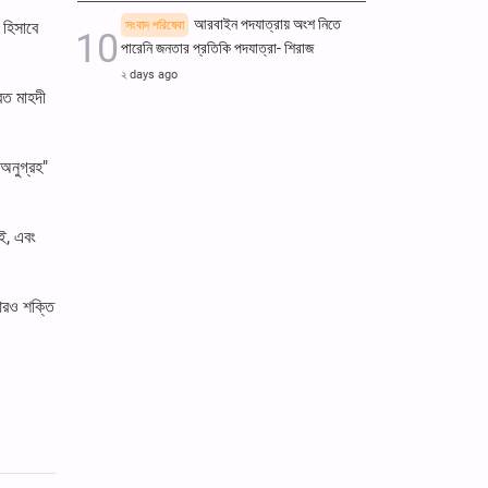
আরবাইন পদযাত্রায় অংশ নিতে
সংবাদ পরিষেবা
 হিসাবে
পারেনি জনতার প্রতিকি পদযাত্রা- শিরাজ
২ days ago
রত মাহদী
অনুগ্রহ"
াই, এবং
 আরও শক্তি