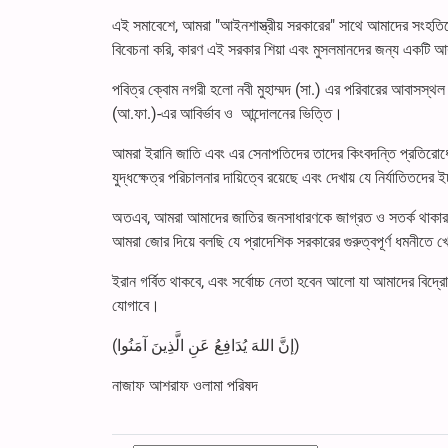
এই সমাবেশে, আমরা "আইনশাস্ত্রীয় সরকারের" সাথে আমাদের সংহতিকে এ
বিবেচনা করি, কারণ এই সরকার শিয়া এবং মুসলমানদের জন্য একটি আশ্রয়
পবিত্র ক্বোম নগরী হলো নবী মুহাম্মদ (সা.) এর পরিবারের আবাসস্থ
(আ.ফা.)-এর আবির্ভাব ও আন্দোলনের ভিত্তি।
আমরা ইরানি জাতি এবং এর সেনাপতিদের তাদের কিংবদন্তি প্রতিরোধে
যুদ্ধক্ষেত্র পরিচালনার দায়িত্বে রয়েছে এবং দেখায় যে নির্যাতিতদের 
অতএব, আমরা আমাদের জাতির জনসাধারণকে জাগ্রত ও সতর্ক থাকার এবং প
আমরা জোর দিয়ে বলছি যে প্রাদেশিক সরকারের গুরুত্বপূর্ণ ধমনীতে খ
ইরান গর্বিত থাকবে, এবং সর্বোচ্চ নেতা হবেন আলো যা আমাদের বিদ্রো
যোগাবে।
(إنَّ اللهَ یُدَافِعُ عَنِ الَّذِینَ آمَنُوا)
নাজাফ আশরাফ ওলামা পরিষদ