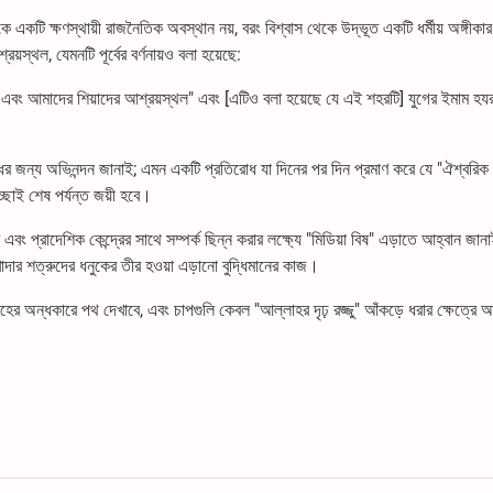
কটি ক্ষণস্থায়ী রাজনৈতিক অবস্থান নয়, বরং বিশ্বাস থেকে উদ্ভূত একটি ধর্মীয় অঙ্গীকার
স্থল, যেমনটি পূর্বের বর্ণনায়ও বলা হয়েছে:
ল এবং আমাদের শিয়াদের আশ্রয়স্থল" এবং [এটিও বলা হয়েছে যে এই শহরটি] যুগের ইমাম হয
র জন্য অভিনন্দন জানাই; এমন একটি প্রতিরোধ যা দিনের পর দিন প্রমাণ করে যে "ঐশ্বরিক 
ইচ্ছাই শেষ পর্যন্ত জয়ী হবে।
্রাদেশিক কেন্দ্রের সাথে সম্পর্ক ছিন্ন করার লক্ষ্যে "মিডিয়া বিষ" এড়াতে আহ্বান জান
োদার শত্রুদের ধনুকের তীর হওয়া এড়ানো বুদ্ধিমানের কাজ।
হের অন্ধকারে পথ দেখাবে, এবং চাপগুলি কেবল "আল্লাহর দৃঢ় রজ্জু" আঁকড়ে ধরার ক্ষেত্রে