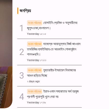
জনপ্রিয়
হোসাইনি প্রেমিক ও অনুসারীদের
সংবাদ পরিষেবা
জুলুস-ঢাকা,বাংলাদেশ।
Yesterday ১৫:০৫
দামেস্কে আয়াতুল্লাহ মির্জা জাওয়াদ
সংবাদ পরিষেবা
তাবরিজির হুসাইনিয়াহ-তে আরবাইন শোকানুষ্ঠান
পালন+ছবি।
Yesterday ১৭:৫৩
যুক্তরাষ্ট্র-ইসরায়েল বিভাজনের
সংবাদ পরিষেবা
আগুন ছড়িয়ে দিচ্ছে
২ days ago
ইরান-ওমান সমঝোতার অর্থ হরমুজ
সংবাদ পরিষেবা
প্রণালী পুরোপুরি খুলে দেয়া নয়
Yesterday ১৭:৪৬