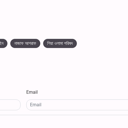
াইন
নাজাফ আশরাফ
শিয়া ওলামা পরিষদ
Email