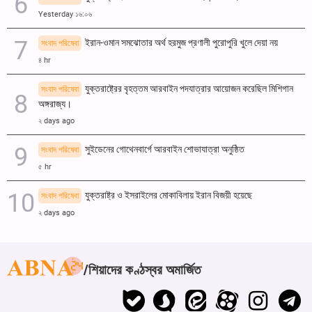
Yesterday ১৬:০৬
ইরান-ওমান সমঝোতার অর্থ হরমুজ প্রণালী পুরোপুরি খুলে দেয়া নয়
সংবাদ পরিষেবা
৪ hr
যুক্তরাষ্ট্রের বৃহত্তম আরবাইন পদযাত্রার আয়োজন করেছিল মিশিগান
সংবাদ পরিষেবা
অঙ্গরাজ্য।
২ days ago
সুইডেনের গোথেনবার্গে আরবাইন শোভাযাত্রা অনুষ্ঠিত
সংবাদ পরিষেবা
৫ hr
যুক্তরাষ্ট্র ও ইসরাইলের মোকাবিলায় ইরান বিজয়ী হয়েছে
সংবাদ পরিষেবা
২ days ago
শিয়াদের কণ্ঠস্বর অমার্জিত