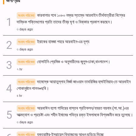
জনপ্রিয়
কারবালার পথে ১০৮০ নম্বর স্তম্ভে আরবাইন তীর্থযাত্রীরা বিশ্বের
সংবাদ পরিষেবা
দাম্ভিক শক্তিগুলোর প্রতি তাদের তীব্র ঘৃণা ও ধিক্কার প্রকাশ করছেন।
৩ days ago
ইরাকের হামজা শহরে আরবাইন-এর দৃশ্য
সংবাদ পরিষেবা
৩ days ago
হোসাইনি প্রেমিক ও অনুসারীদের জুলুস-ঢাকা,বাংলাদেশ।
সংবাদ পরিষেবা
৭ hr
দামেস্কে আয়াতুল্লাহ মির্জা জাওয়াদ তাবরিজির হুসাইনিয়াহ-তে আরবাইন
সংবাদ পরিষেবা
শোকানুষ্ঠান পালন+ছবি।
৪ hr
আরবাঈন হলো গাদিরের বাস্তব প্রতিফলন/হযরত যয়নাব (সা.আ.)এর
সংবাদ পরিষেবা
আত্মত্যাগ ও প্রচেষ্টা এবং শহীদ ইমামের পবিত্র রক্ত ​​ইসলামকে বিশ্বজনীন করে তুলেছে।
৩ days ago
যুক্তরাষ্ট্র-ইসরায়েল বিভাজনের আগুন ছড়িয়ে দিচ্ছে
সংবাদ পরিষেবা