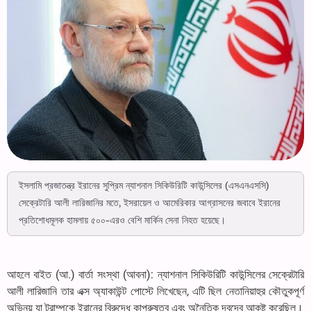
ইসলামি প্রজাতন্ত্র ইরানের সুপ্রিম ন্যাশনাল সিকিউরিটি কাউন্সিলের (এসএনএসসি)
সেক্রেটারি আলী লারিজানির মতে, ইসরায়েল ও আমেরিকার আগ্রাসনের জবাবে ইরানের
প্রতিশোধমূলক হামলায় ৫০০-এরও বেশি মার্কিন সেনা নিহত হয়েছে।
আহলে বাইত (আ.) বার্তা সংস্থা (আবনা): ন্যাশনাল সিকিউরিটি কাউন্সিলের সেক্রেটারি
আলী লারিজানি তার এক্স অ্যাকাউন্ট পোস্টে লিখেছেন, এটি ছিল নেতানিয়াহুর কৌতুকপূর্ণ
অভিনয় যা ট্রাম্পকে ইরানের বিরুদ্ধে কাপুরুষুত্ব এবং অনৈতিক দ্বন্দ্বে আকৃষ্ট করেছিল।